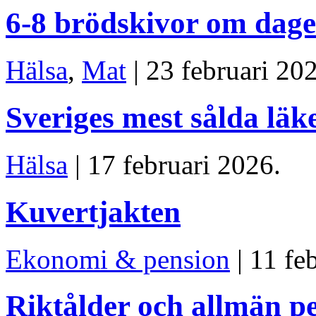
6-8 brödskivor om dag
Hälsa
,
Mat
| 23 februari 20
Sveriges mest sålda lä
Hälsa
| 17 februari 2026.
Kuvertjakten
Ekonomi & pension
| 11 fe
Riktålder och allmän p