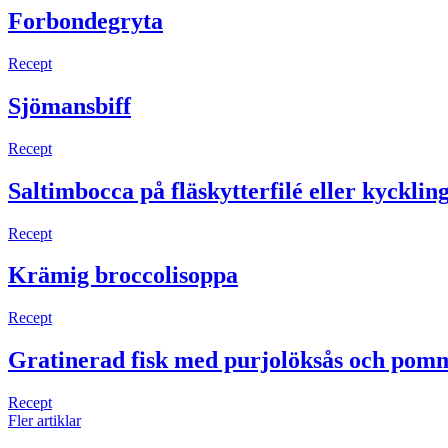
Forbondegryta
Recept
Sjömansbiff
Recept
Saltimbocca på fläsk­ytterfilé eller kycklin
Recept
Krämig broccolisoppa
Recept
Gratinerad fisk med purjolöksås och pom
Recept
Fler artiklar