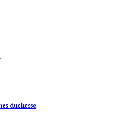
g
mes duchesse