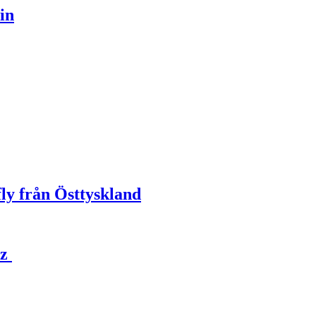
in
ly från Östtyskland
az