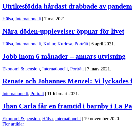
Utrikesfödda hårdast drabbade av pandem
Hälsa
,
Internationellt
| 7 maj 2021.
Nära döden-upplevelser öppnar för livet
Hälsa
,
Internationellt
,
Kultur
,
Kuriosa
,
Porträtt
| 6 april 2021.
Jobb inom 6 månader – annars utvisning
Ekonomi & pension
,
Internationellt
,
Porträtt
| 7 mars 2021.
Renate och Johannes Menzel: Vi lyckades f
Internationellt
,
Porträtt
| 11 februari 2021.
Jhan Carla får en framtid i barnby i La P
Ekonomi & pension
,
Hälsa
,
Internationellt
| 19 november 2020.
Fler artiklar