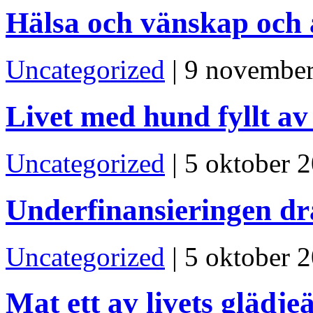
Hälsa och vänskap och 
Uncategorized
| 9 november
Livet med hund fyllt av
Uncategorized
| 5 oktober 
Underfinansieringen dr
Uncategorized
| 5 oktober 
Mat ett av livets glädj