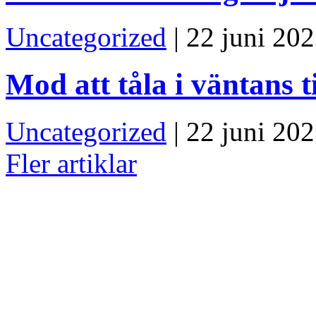
Uncategorized
| 22 juni 202
Mod att tåla i väntans t
Uncategorized
| 22 juni 202
Fler artiklar