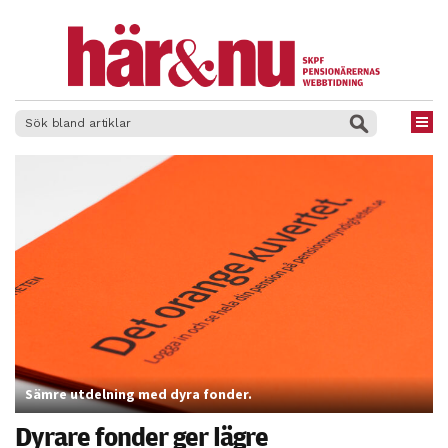
×
Sämre utdelning med dyra fonder.
Dyrare fonder ger lägre