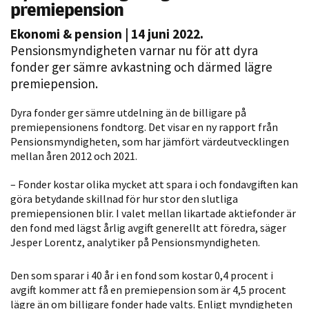
premiepension
Ekonomi & pension
| 14 juni 2022.
Pensionsmyndigheten varnar nu för att dyra
fonder ger sämre avkastning och därmed lägre
premiepension.
Dyra fonder ger sämre utdelning än de billigare på
premiepensionens fondtorg. Det visar en ny rapport från
Nödvändiga
Pensionsmyndigheten, som har jämfört värdeutvecklingen
mellan åren 2012 och 2021.
Dessa kakor
går inte att
– Fonder kostar olika mycket att spara i och fondavgiften kan
välja bort. De
göra betydande skillnad för hur stor den slutliga
behövs för
premiepensionen blir. I valet mellan likartade aktiefonder är
att hemsidan
den fond med lägst årlig avgift generellt att föredra, säger
över huvud
Jesper Lorentz, analytiker på Pensionsmyndigheten.
taget ska
fungera.
Den som sparar i 40 år i en fond som kostar 0,4 procent i
avgift kommer att få en premiepension som är 4,5 procent
lägre än om billigare fonder hade valts. Enligt myndigheten