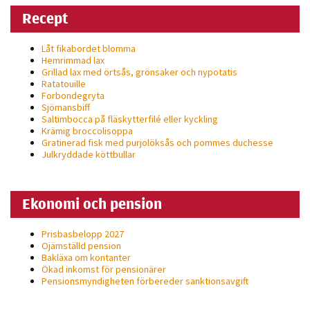
personligt
Recept
anpassat innehåll
och erbjudanden.
Låt fikabordet blomma
Hemrimmad lax
Grillad lax med örtsås, grönsaker och nypotatis
Ratatouille
Forbondegryta
Sjömansbiff
Saltimbocca på fläsk­ytterfilé eller kyckling
Krämig broccolisoppa
Gratinerad fisk med purjolöksås och pommes duchesse
Julkryddade köttbullar
Ekonomi och pension
Prisbasbelopp 2027
Ojämställd pension
Bakläxa om kontanter
Ökad inkomst för pensionärer
Pensionsmyndigheten förbereder sanktionsavgift