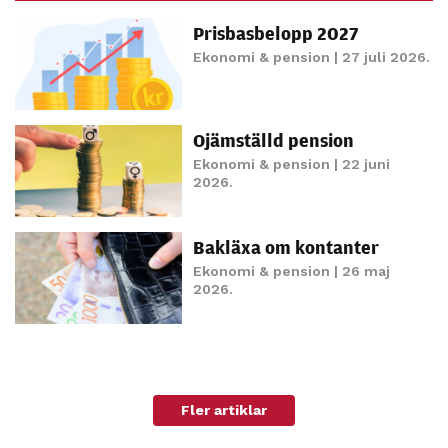
möjligt under
Prisbasbelopp 2027
ditt besök.
Om du nekar
Ekonomi & pension
| 27 juli 2026.
de här
kakorna
kommer viss
Ojämställd pension
funktionalitet
Ekonomi & pension
| 22 juni
att försvinna
2026.
från
hemsidan.
Bakläxa om kontanter
Ekonomi & pension
| 26 maj
2026.
Marknadsföring
Genom att dela
med dig av dina
intressen och ditt
beteende när du
Fler artiklar
surfar ökar du
chansen att få se