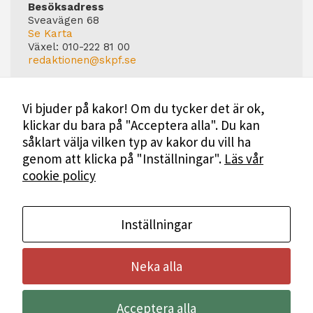
Besöksadress
Sveavägen 68
Se Karta
Växel:
010-222 81 00
redaktionen@skpf.se
Chefredaktör
Markus Dahlberg
Vi bjuder på kakor! Om du tycker det är ok,
Tel: 0720-88 17 17
klickar du bara på "Acceptera alla". Du kan
markus.dahlberg@skpf.se
såklart välja vilken typ av kakor du vill ha
Annonsering
genom att klicka på "Inställningar".
Läs vår
Swartling & Bergström Media
cookie policy
Birger Jarlsgatan 110
114 20 Stockholm
Tel: 08-545 160 60
Mer Information
Inställningar
Neka alla
Bli medlem i SKPF
Acceptera alla