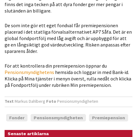
finns det inga tecken på att dyra fonder ger mer pengar i
Statistik
slutänden än billigare.
För att vi ska
kunna
De som inte gör ett eget fondval får premiepensionen
förbättra
placerad i det statliga förvalsalternativet AP7 Såfa. Det är en
hemsidans
global fondportfölj med låg avgift och är uppbyggd för att
funktionalitet
ge en långsiktigt god värdeutveckling. Risken anpassas efter
och
spararens ålder.
uppbyggnad,
baserat på
För att kontrollera din premiepension öppnar du
Pensionsmyndighetens
hemsida och loggar in med Bank-id.
hur hemsidan
Klicka på Mina tjänster i menyn överst, rulla nedåt och klicka
används.
på Fondportfölj under rubriken Min premiepension.
Text
Markus Dahlberg
Foto
Pensionsmyndigheten
Upplevelse
För att vår
hemsida ska
Fonder
Pensionsmyndigheten
Premiepension
prestera så
bra som
Senaste artiklarna