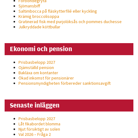
Forbondegryta
Sjömansbiff
Saltimbocca på fläsk­ytterfilé eller kyckling
Krämig broccolisoppa
Gratinerad fisk med purjolöksås och pommes duchesse
Julkryddade köttbullar
Ekonomi och pension
Prisbasbelopp 2027
Ojämställd pension
Bakläxa om kontanter
Ökad inkomst för pensionärer
Pensionsmyndigheten förbereder sanktionsavgift
Senaste inläggen
Prisbasbelopp 2027
Låt fikabordet blomma
Njut försiktigt av solen
Val 2026 – Fråga 2