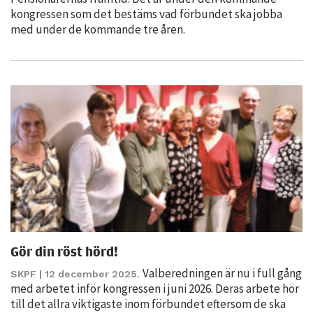
kongressen som det bestäms vad förbundet ska jobba
med under de kommande tre åren.
Nödvändiga
Dessa kakor
går inte att
välja bort. De
behövs för
att hemsidan
över huvud
Gör din röst hörd!
taget ska
Valberedningen är nu i full gång
SKPF
| 12 december 2025.
fungera.
med arbetet inför kongressen i juni 2026. Deras arbete hör
till det allra viktigaste inom förbundet eftersom de ska