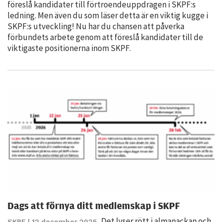
föreslå kandidater till förtroendeupp­dragen i SKPF:s
Statistik
ledning. Men även du som läser detta är en viktig kugge i
För att vi ska
SKPF:s utveckling! Nu har du chansen att påverka
kunna
förbundets arbete genom att föreslå kandidater till de
förbättra
viktigaste positionerna inom SKPF.
hemsidans
funktionalitet
och
uppbyggnad,
baserat på
hur hemsidan
används.
Upplevelse
För att vår
hemsida ska
prestera så
Dags att förnya ditt medlemskap i SKPF
bra som
Det lyser rött i almanackan och
SKPF
| 12 december 2025.