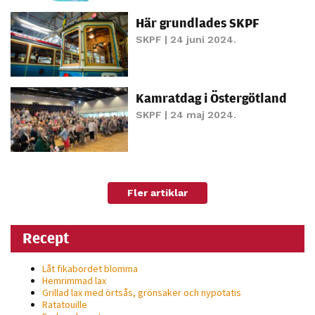
personligt
Här grundlades SKPF
anpassat innehåll
SKPF
| 24 juni 2024.
och erbjudanden.
Kamratdag i Östergötland
SKPF
| 24 maj 2024.
Fler artiklar
Recept
Låt fikabordet blomma
Hemrimmad lax
Grillad lax med örtsås, grönsaker och nypotatis
Ratatouille