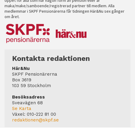
öppet för alla som har någon form av pension eller är
maka/make/samboende/registrerad partner till medlem. Alla
medlemmar i SKPF Pensionärerna får tidningen Här&Nu sex gånger
om året.
Kontakta redaktionen
Här&Nu
SKPF Pensionärerna
Box 3619
103 59 Stockholm
Besöksadress
Sveavägen 68
Se Karta
Växel:
010-222 81 00
redaktionen@skpf.se
Chefredaktör