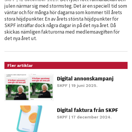
möjligt under
julen närmar sig med stormsteg. Det är en speciell tid som
ditt besök.
väntar och för många hör dagarna som kommer till årets
Om du nekar
stora höjdpunkter. En av årets största höjdpunkter för
de här
SKPF inträffar dock några dagar in på det nya året. Då
kakorna
skickas nämligen fakturorna med medlemsavgiften för
kommer viss
det nya året ut.
funktionalitet
att försvinna
från
hemsidan.
Fler artiklar
Digital annonskampanj
SKPF
| 19 juni 2025.
Marknadsföring
Genom att dela
med dig av dina
intressen och ditt
Digital faktura från SKPF
beteende när du
SKPF
| 17 december 2024.
surfar ökar du
chansen att få se