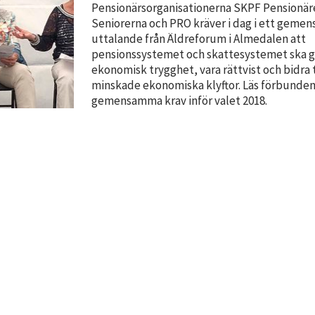
Pensionärsorganisationerna SKPF Pensionär
Seniorerna och PRO kräver i dag i ett geme
uttalande från Äldreforum i Almedalen att
pensionssystemet och skattesystemet ska 
ekonomisk trygghet, vara rättvist och bidra t
minskade ekonomiska klyftor. Läs förbunden
gemensamma krav inför valet 2018.
Nödvändiga
Dessa kakor
går inte att
välja bort. De
behövs för
att hemsidan
över huvud
taget ska
fungera.