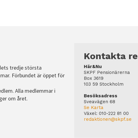
Statistik
För att vi ska
kunna
förbättra
hemsidans
funktionalitet
och
Kontakta r
uppbyggnad,
baserat på
Här&Nu
dets tredje största
SKPF Pensionärerna
hur hemsidan
mar. Förbundet är öppet för
Box 3619
används.
103 59 Stockholm
edlem. Alla medlemmar i
Besöksadress
ger om året.
Sveavägen 68
Upplevelse
Se Karta
För att vår
Växel:
010-222 81 00
hemsida ska
redaktionen@skpf.se
prestera så
bra som