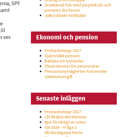
erna, SPF
Gratinerad fisk med purjolöksås och
nsamt
pommes duchesse
Julkryddade köttbullar
ge
ill
Ekonomi och pension
s sex
Prisbasbelopp 2027
Ojämställd pension
Bakläxa om kontanter
Ökad inkomst för pensionärer
Pensionsmyndigheten förbereder
sanktionsavgift
Senaste inläggen
Prisbasbelopp 2027
Låt fikabordet blomma
Njut försiktigt av solen
Val 2026 – Fråga 2
till riksdagspartierna