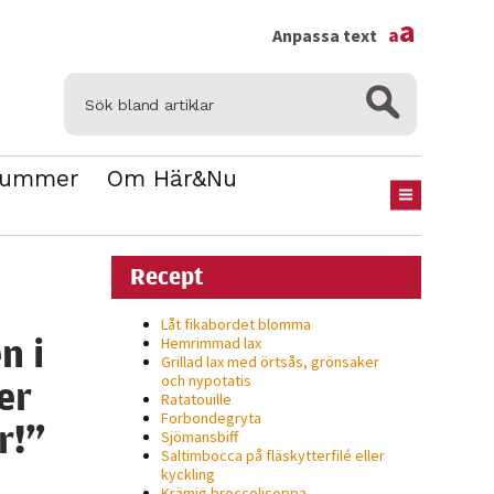
×
a
a
Anpassa text
Nummer
Om Här&Nu
Recept
Låt fikabordet blomma
n i
Hemrimmad lax
Grillad lax med örtsås, grönsaker
och nypotatis
er
Ratatouille
Forbondegryta
r!”
Sjömansbiff
Saltimbocca på fläsk­ytterfilé eller
kyckling
Krämig broccolisoppa