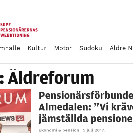
mhälle
Kultur
Motor
Sudoku
Äldre 
ANNONSERA
BLI MEDLEM I SKPF
t:
Äldreforum
Pensionärsförbunde
Almedalen: ”Vi kräv
jämställda pensione
Ekonomi & pension
| 5 juli 2017.