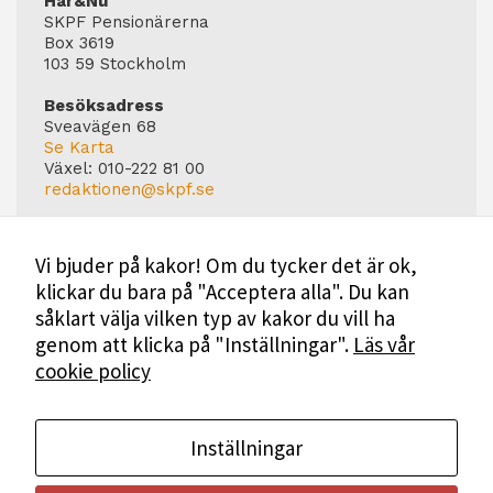
Här&Nu
SKPF Pensionärerna
Box 3619
103 59 Stockholm
Besöksadress
Sveavägen 68
Se Karta
Växel:
010-222 81 00
redaktionen@skpf.se
Chefredaktör
Markus Dahlberg
Vi bjuder på kakor! Om du tycker det är ok,
Tel: 0720-88 17 17
klickar du bara på "Acceptera alla". Du kan
markus.dahlberg@skpf.se
såklart välja vilken typ av kakor du vill ha
Annonsering
genom att klicka på "Inställningar".
Läs vår
Swartling & Bergström Media
cookie policy
Birger Jarlsgatan 110
114 20 Stockholm
Tel: 08-545 160 60
Mer Information
Inställningar