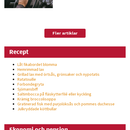
Fler artiklar
Recept
Låt fikabordet blomma
Hemrimmad lax
Grillad lax med örtsås, grönsaker och nypotatis
Ratatouille
Forbondegryta
Sjömansbiff
Saltimbocca på fläsk­ytterfilé eller kyckling
Krämig broccolisoppa
Gratinerad fisk med purjolöksås och pommes duchesse
Julkryddade köttbullar
Ekonomi och pension