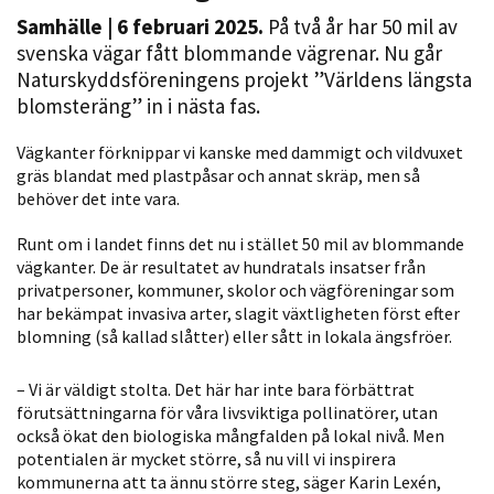
Samhälle
| 6 februari 2025.
På två år har 50 mil av
svenska vägar fått blommande vägrenar. Nu går
Naturskyddsföreningens projekt ”Världens längsta
blomsteräng” in i nästa fas.
Vägkanter förknippar vi kanske med dammigt och vildvuxet
gräs blandat med plastpåsar och annat skräp, men så
behöver det inte vara.
Nödvändiga
Runt om i landet finns det nu i stället 50 mil av blommande
Dessa kakor
vägkanter. De är resultatet av hundratals insatser från
går inte att
privatpersoner, kommuner, skolor och vägföreningar som
välja bort. De
har bekämpat invasiva arter, slagit växtligheten först efter
behövs för
blomning (så kallad slåtter) eller sått in lokala ängsfröer.
att hemsidan
över huvud
– Vi är väldigt stolta. Det här har inte bara förbättrat
taget ska
förutsättningarna för våra livsviktiga pollinatörer, utan
också ökat den biologiska mångfalden på lokal nivå. Men
fungera.
potentialen är mycket större, så nu vill vi inspirera
kommunerna att ta ännu större steg, säger Karin Lexén,