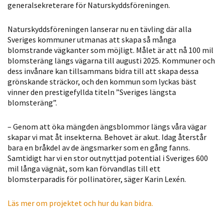
generalsekreterare för Naturskyddsföreningen.
Statistik
För att vi ska
Naturskyddsföreningen lanserar nu en tävling där alla
kunna
Sveriges kommuner utmanas att skapa så många
förbättra
blomstrande vägkanter som möjligt. Målet är att nå 100 mil
hemsidans
blomsteräng längs vägarna till augusti 2025. Kommuner och
dess invånare kan tillsammans bidra till att skapa dessa
funktionalitet
grönskande sträckor, och den kommun som lyckas bäst
och
vinner den prestigefyllda titeln ”Sveriges längsta
uppbyggnad,
blomsteräng”.
baserat på
hur hemsidan
– Genom att öka mängden ängsblommor längs våra vägar
används.
skapar vi mat åt insekterna. Behovet är akut. Idag återstår
bara en bråkdel av de ängsmarker som en gång fanns.
Samtidigt har vi en stor outnyttjad potential i Sveriges 600
Upplevelse
mil långa vägnät, som kan förvandlas till ett
blomsterparadis för pollinatörer, säger Karin Lexén.
För att vår
hemsida ska
Läs mer om projektet och hur du kan bidra.
prestera så
bra som