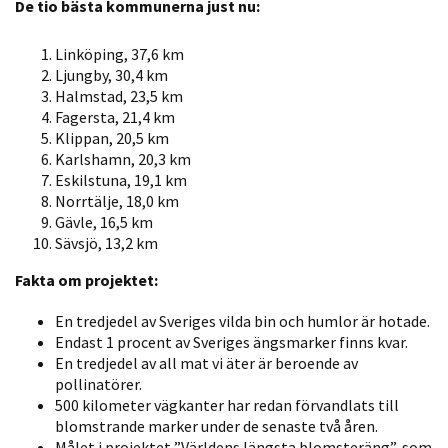
De tio bästa kommunerna just nu:
möjligt under
ditt besök.
Linköping, 37,6 km
Om du nekar
Ljungby, 30,4 km
de här
Halmstad, 23,5 km
kakorna
Fagersta, 21,4 km
kommer viss
Klippan, 20,5 km
funktionalitet
Karlshamn, 20,3 km
att försvinna
Eskilstuna, 19,1 km
från
Norrtälje, 18,0 km
Gävle, 16,5 km
hemsidan.
Sävsjö, 13,2 km
Fakta om projektet:
Marknadsföring
Genom att dela
En tredjedel av Sveriges vilda bin och humlor är hotade.
Endast 1 procent av Sveriges ängsmarker finns kvar.
med dig av dina
En tredjedel av all mat vi äter är beroende av
intressen och ditt
pollinatörer.
beteende när du
500 kilometer vägkanter har redan förvandlats till
surfar ökar du
blomstrande marker under de senaste två åren.
chansen att få se
Målet i projektet ”Världens längsta blomsteräng”, som