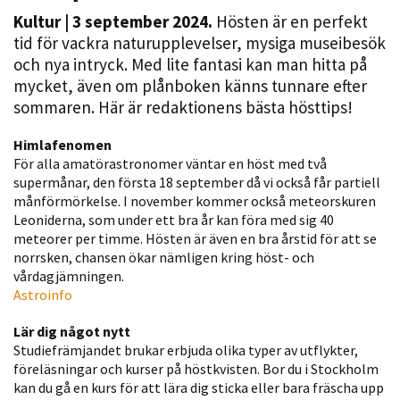
Kultur
| 3 september 2024.
Hösten är en perfekt
tid för vackra naturupplevelser, mysiga musei­besök
och nya intryck. Med lite fantasi kan man hitta på
mycket, även om plånboken känns tunnare efter
sommaren. Här är redaktionens bästa hösttips!
Himlafenomen
För alla amatörastronomer väntar en höst med två
Nödvändiga
supermånar, den första 18 september då vi också får partiell
månförmörkelse. I november kommer också meteorskuren
Dessa kakor
Leoniderna, som under ett bra år kan föra med sig 40
går inte att
meteorer per timme. Hösten är även en bra årstid för att se
välja bort. De
norrsken, chansen ökar näm­ligen kring höst- och
behövs för
vårdagjämningen.
att hemsidan
Astroinfo
över huvud
Lär dig något nytt
taget ska
Studiefrämjandet brukar erbjuda olika typer av utflykter,
fungera.
föreläsningar och kurser på höstkvisten. Bor du i Stockholm
kan du gå en kurs för att lära dig sticka eller bara fräscha upp