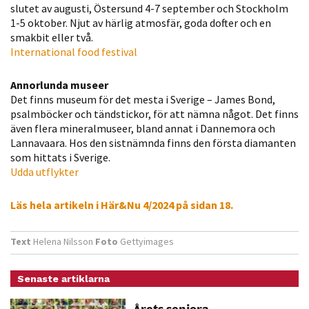
möjligt under
slutet av augusti, Östersund 4-7 september och Stockholm
ditt besök.
1-5 oktober. Njut av härlig atmosfär, goda dofter och en
smakbit eller två.
Om du nekar
International food festival
de här
kakorna
Annorlunda museer
kommer viss
Det finns museum för det mesta i Sverige – James Bond,
funktionalitet
psalmböcker och tändstickor, för att nämna något. Det finns
att försvinna
även flera mineralmuseer, bland annat i Dannemora och
från
Lannavaara. Hos den sistnämnda finns den första diamanten
hemsidan.
som hittats i Sverige.
Udda utflykter
Marknadsföring
Läs hela artikeln i Här&Nu 4/2024 på sidan 18.
Genom att dela
med dig av dina
Text
Helena Nilsson
Foto
Gettyimages
intressen och ditt
beteende när du
Senaste artiklarna
surfar ökar du
chansen att få se
Årets seniora