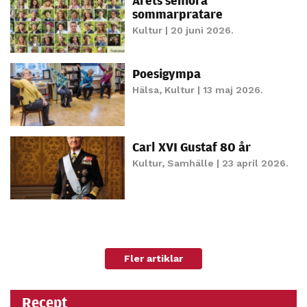
personligt
sommarpratare
anpassat innehåll
Kultur
| 20 juni 2026.
och erbjudanden.
Poesigympa
Hälsa
,
Kultur
| 13 maj 2026.
Carl XVI Gustaf 80 år
Kultur
,
Samhälle
| 23 april 2026.
Fler artiklar
Recept