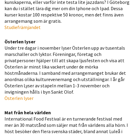
kunskaperna, eller varför inte testa lite jazzdans? I Göteborg
Statistik
kan du i stället lära dig mer om din Iphone och Ipad. Dessa
För att vi ska
kurser kostar 100 respektive 50 kronor, men det finns även
arrangemang som är gratis.
kunna
Studiefrämjandet
förbättra
hemsidans
Österlen lyser
funktionalitet
Under tre dagar i november lyser ­Österlen upp av tusentals
och
marschaller och lyktor. Föreningar, företag och
uppbyggnad,
privatpersoner hjälper till att skapa ljusfesten och visa att
baserat på
Österlen är minst lika vackert under de mörka
hur hemsidan
höstmånaderna. I samband med arrangemanget brukar det
används.
anordnas olika kulturevenemang och utställningar. I år går
Österlen Lyser av stapeln mellan 1-3 november och
invigningen hålls i byn Sankt Olof.
Österlen lyser
Upplevelse
För att vår
Mat från hela världen
hemsida ska
International Food Festival är en turnerande festival med
prestera så
mer än 30 matstånd som säljer mat från världens alla hörn. I
bra som
höst besöker den flera svenska städer, bland annat Luleå i