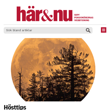
×
Hösttips