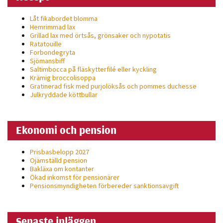
Låt fikabordet blomma
Hemrimmad lax
Grillad lax med örtsås, grönsaker och nypotatis
Ratatouille
Forbondegryta
Sjömansbiff
Saltimbocca på fläsk­ytterfilé eller kyckling
Krämig broccolisoppa
Gratinerad fisk med purjolöksås och pommes duchesse
Julkryddade köttbullar
Ekonomi och pension
Prisbasbelopp 2027
Ojämställd pension
Bakläxa om kontanter
Ökad inkomst för pensionärer
Pensionsmyndigheten förbereder sanktionsavgift
Senaste inläggen