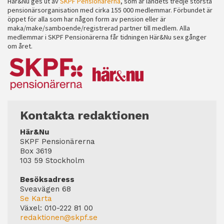
Här&Nu ges ut av
SKPF Pensionärerna
, som är landets tredje största
pensionärsorganisation med cirka 155 000 medlemmar. Förbundet är
öppet för alla som har någon form av pension eller är
maka/make/samboende/registrerad partner till medlem. Alla
medlemmar i SKPF Pensionärerna får tidningen Här&Nu sex gånger
om året.
Kontakta redaktionen
Här&Nu
SKPF Pensionärerna
Box 3619
103 59 Stockholm
Besöksadress
Sveavägen 68
Se Karta
Växel:
010-222 81 00
redaktionen@skpf.se