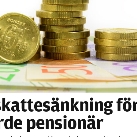
Nödvändiga
Dessa kakor
går inte att
välja bort. De
behövs för
skattesänkning fö
att hemsidan
över huvud
ärde pensionär
taget ska
fungera.