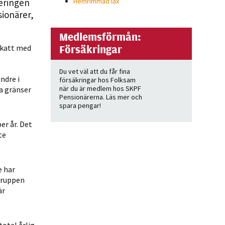
eringen
Hemrimmad lax
ionärer,
Medlemsförmån:
Försäkringar
 skatt med
Du vet väl att du får fina
ndre i
försäkringar hos Folksam
när du är medlem hos SKPF
ra gränser
Pensionärerna. Läs mer och
spara pengar!
er år. Det
te
e har
 gruppen
är