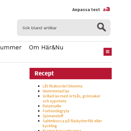
×
a
a
Anpassa text
Nummer
Om Här&Nu
Recept
Låt fikabordet blomma
Hemrimmad lax
Grillad lax med örtsås, grönsaker
och nypotatis
Ratatouille
Forbondegryta
Sjömansbiff
Saltimbocca på fläsk­ytterfilé eller
kyckling
Krämig broccolisoppa