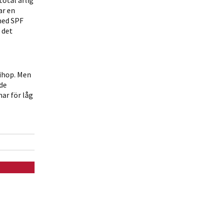
total årlig
ar en
med SPF
 det
 ihop. Men
de
ar för låg