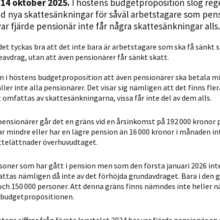
 14 oktober 2025.
I höstens budgetproposition slog reg
Statistik
 nya skattesänkningar för såväl arbetstagare som pens
För att vi ska
var fjärde pensionär inte får några skatte­sänkningar alls.
kunna
förbättra
 det tyckas bra att det inte bara är arbetstagare som ska få sänkt
e­avdrag, utan att även pensionärer får sänkt skatt.
hemsidans
funktionalitet
n i höstens budgetproposition att även pensionärer ska betala mi
och
er inte alla pensionärer. Det visar sig nämligen att det finns fle
uppbyggnad,
omfattas av skattesänkningarna, vissa får inte del av dem alls.
baserat på
hur hemsidan
ensionärer går det en gräns vid en årsinkomst på 192 000 kronor p
används.
r mindre eller har en lägre pension än 16 000 kronor i månaden in
ttelättnader överhuvudtaget.
Upplevelse
soner som har gått i pension men som den första januari 2026 int
fattas nämligen då inte av det förhöjda grundavdraget. Bara i den
För att vår
och 150 000 personer. Att denna gräns finns nämndes inte heller n
hemsida ska
 budgetpropositionen.
prestera så
bra som