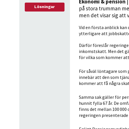
Ekonomi & pension
|
Lösningar
på stora trumman med
men det visar sig att 
Vid en första anblick kan
ytterligare att jobbskatt
Därför föreslår regeringe
inkomstskatt. Men det gäll
för vilka som kommer att 
För såväl löntagare som p
innebär att den som tjäna
kommer att få några ska
Samma sak gäller för per
hunnit fylla 67 år. De om
finns det mellan 100 000 
regeringen presenterade