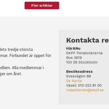
Fler artiklar
Kontakta r
Här&Nu
dets tredje största
SKPF Pensionärerna
mar. Förbundet är öppet för
Box 3619
103 59 Stockholm
edlem. Alla medlemmar i
Besöksadress
ger om året.
Sveavägen 68
Se Karta
Växel:
010-222 81 00
redaktionen@skpf.se