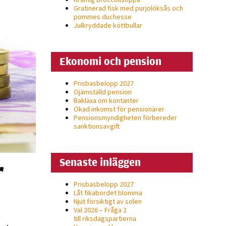
Gratinerad fisk med purjolöksås och
pommes duchesse
Julkryddade köttbullar
Ekonomi och pension
Prisbasbelopp 2027
Ojämställd pension
Bakläxa om kontanter
Ökad inkomst för pensionärer
Pensionsmyndigheten förbereder
sanktionsavgift
r
Senaste inläggen
Prisbasbelopp 2027
Låt fikabordet blomma
Njut försiktigt av solen
Val 2026 – Fråga 2
till riksdagspartierna