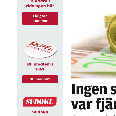
Bläddra i
tidningen här
Tidigare
nummer
Bli medlem i
SKPF
Bli medlem
Ingen 
var fj
Sudoku