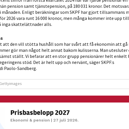
ns siffror från första kvartalet 2024 har var fjärde pensionär en 
möjligt under
lmän pension samt tjänstepension, på 180 031 kronor. Det motsvar
ditt besök.
 i månaden. Enligt beräkningar som SKPF har gjort tillsammans 
Om du nekar
för 2026 vara runt 16 000 kronor, men många kommer inte upp till
de här
 inga skattelättnader alls.
kakorna
kommer viss
as
funktionalitet
 att den vill stötta hushåll som har svårt att få ekonomin att gå
mmer gör man något helt annat bakom kulisserna. Man utesluter 
att försvinna
ämst ställt. Vi befarar att en stor grupp pensionärer helt enkelt h
från
 regeringens stöd. Det är helt upp och nervänt, säger SKPF:s
hemsidan.
di Paolo-Sandberg.
Gettyimages
Marknadsföring
Genom att dela
med dig av dina
intressen och ditt
Prisbasbelopp 2027
beteende när du
surfar ökar du
Ekonomi & pension
| 27 juli 2026.
chansen att få se