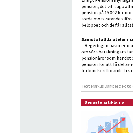
Enligt Pensionsmyndighete
pension, det vill säga al
pension på 15 002 kronor
torde motsvarande siffra 
beloppet och de får alltså
Sämst ställda utelämn
– Regeringen basunerar ut
om våra beräkningar stä
pensionärer som har det s
pension för att få del av
förbundsordförande Liza 
Text
Markus Dahlberg
Foto
Senaste artiklarna