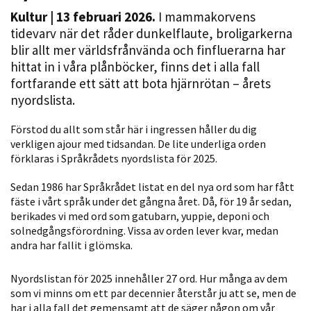
Kultur
| 13 februari 2026.
I mammakorvens
tidevarv när det råder dunkelflaute, broligarkerna
blir allt mer världsfrånvända och finfluerarna har
hittat in i våra plånböcker, finns det i alla fall
fortfarande ett sätt att bota hjärnrötan – årets
nyordslista.
Förstod du allt som står här i ingressen håller du dig
Nödvändiga
verkligen ajour med tidsandan. De lite underliga orden
förklaras i Språkrådets nyordslista för 2025.
Dessa kakor
går inte att
Sedan 1986 har Språkrådet listat en del nya ord som har fått
välja bort. De
fäste i vårt språk under det gångna året. Då, för 19 år sedan,
behövs för
berikades vi med ord som gatubarn, yuppie, deponi och
att hemsidan
solnedgångsförordning. Vissa av orden lever kvar, medan
över huvud
andra har fallit i glömska.
taget ska
fungera.
Nyordslistan för 2025 innehåller 27 ord. Hur många av dem
som vi minns om ett par decennier återstår ju att se, men de
har i alla fall det gemensamt att de säger någon om vår