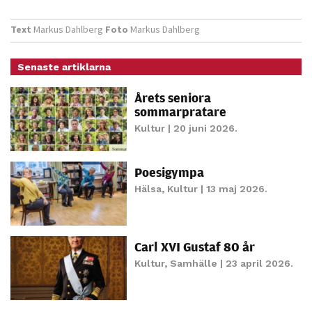
Text
Markus Dahlberg
Foto
Markus Dahlberg
Senaste artiklarna
Årets seniora
sommarpratare
Kultur
| 20 juni 2026.
Poesigympa
Hälsa
,
Kultur
| 13 maj 2026.
Carl XVI Gustaf 80 år
Kultur
,
Samhälle
| 23 april 2026.