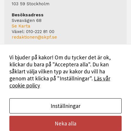
103 59 Stockholm
Besöksadress
Sveavägen 68
Se Karta
Växel:
010-222 81 00
redaktionen@skpf.se
Chefredaktör
Markus Dahlberg
Vi bjuder på kakor! Om du tycker det är ok,
Tel: 0720-88 17 17
klickar du bara på "Acceptera alla". Du kan
markus.dahlberg@skpf.se
såklart välja vilken typ av kakor du vill ha
Annonsering
genom att klicka på "Inställningar".
Läs vår
Swartling & Bergström Media
cookie policy
Birger Jarlsgatan 110
114 20 Stockholm
Tel: 08-545 160 60
Mer Information
Inställningar
Neka alla