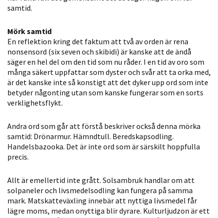
samtid.
Statistik
För att vi ska
Mörk samtid
kunna
En reflektion kring det faktum att två av orden är rena
förbättra
nonsensord (six seven och skibidi) är kanske att de ändå
hemsidans
säger en hel del om den tid som nu råder. I en tid av oro som
funktionalitet
många säkert uppfattar som dyster och svår att ta orka med,
och
är det kanske inte så konstigt att det dyker upp ord som inte
betyder någonting utan som kanske fungerar som en sorts
uppbyggnad,
verklighetsflykt.
baserat på
hur hemsidan
Andra ord som går att förstå beskriver också denna mörka
används.
samtid: Drönarmur. Hämndtull. Beredskapsodling.
Handelsbazooka. Det är inte ord som är särskilt hoppfulla
precis.
Upplevelse
För att vår
Allt är emellertid inte grått. Solsambruk handlar om att
hemsida ska
solpaneler och livsmedelsodling kan fungera på samma
prestera så
mark. Matskatteväxling innebär att nyttiga livsmedel får
bra som
lägre moms, medan onyttiga blir dyrare. Kulturljudzon är ett