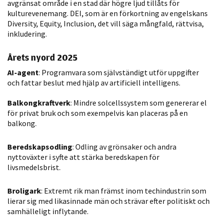
avgränsat område i en stad där högre ljud tillåts för
möjligt under
kulturevenemang. DEI, som är en förkortning av engelskans
ditt besök.
Diversity, Equity, Inclusion, det vill säga mångfald, rättvisa,
Om du nekar
inkludering.
de här
kakorna
Årets nyord 2025
kommer viss
AI-agent
: Programvara som självständigt utför uppgifter
funktionalitet
och fattar beslut med hjälp av artificiell intelligens.
att försvinna
från
Balkongkraftverk
: Mindre solcellssystem som genererar el
hemsidan.
för privat bruk och som exempelvis kan placeras på en
balkong.
Marknadsföring
Beredskapsodling
: Odling av grönsaker och andra
Genom att dela
nyttoväxter i syfte att stärka beredskapen för
livsmedelsbrist.
med dig av dina
intressen och ditt
Broligark
: Extremt rik man främst inom techindustrin som
beteende när du
lierar sig med likasinnade män och strävar efter politiskt och
surfar ökar du
samhälleligt inflytande.
chansen att få se