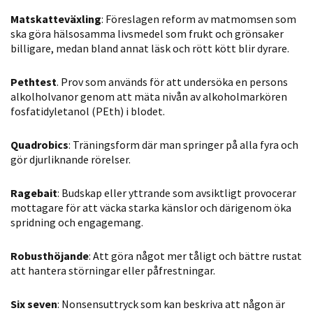
Matskatteväxling
: Föreslagen reform av matmomsen som
ska göra hälsosamma livsmedel som frukt och grönsaker
billigare, medan bland annat läsk och rött kött blir dyrare.
Pethtest
. Prov som används för att undersöka en persons
alkolholvanor genom att mäta nivån av alkoholmarkören
fosfatidyletanol (PEth) i blodet.
Quadrobics
: Träningsform där man springer på alla fyra och
gör djurliknande rörelser.
Ragebait
: Budskap eller yttrande som avsiktligt provocerar
mottagare för att väcka starka känslor och därigenom öka
spridning och engagemang.
Robusthöjande
: Att göra något mer tåligt och bättre rustat
att hantera störningar eller påfrestningar.
Six seven
: Nonsensuttryck som kan beskriva att någon är