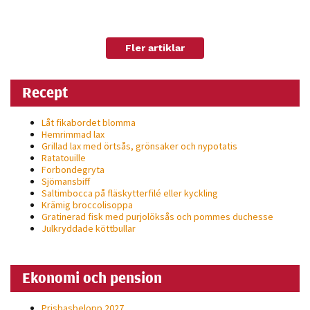
Fler artiklar
Recept
Låt fikabordet blomma
Hemrimmad lax
Grillad lax med örtsås, grönsaker och nypotatis
Ratatouille
Forbondegryta
Sjömansbiff
Saltimbocca på fläsk­ytterfilé eller kyckling
Krämig broccolisoppa
Gratinerad fisk med purjolöksås och pommes duchesse
Julkryddade köttbullar
Ekonomi och pension
Prisbasbelopp 2027