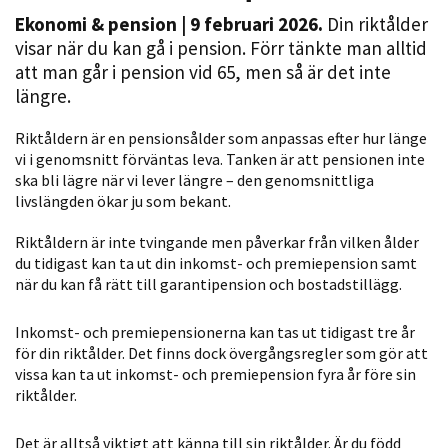
Ekonomi & pension
| 9 februari 2026.
Din riktålder
visar när du kan gå i pension. Förr tänkte man alltid
att man går i pension vid 65, men så är det inte
längre.
Riktåldern är en pensionsålder som anpassas efter hur länge
vi i genomsnitt förväntas leva. Tanken är att pensionen inte
ska bli lägre när vi lever längre – den genomsnittliga
livslängden ökar ju som bekant.
Nödvändiga
Dessa kakor
Riktåldern är inte tvingande men påverkar från vilken ålder
går inte att
du tidigast kan ta ut din inkomst- och premiepension samt
välja bort. De
när du kan få rätt till garantipension och bostadstillägg.
behövs för
att hemsidan
Inkomst- och premiepensionerna kan tas ut tidigast tre år
över huvud
för din riktålder. Det finns dock övergångsregler som gör att
taget ska
vissa kan ta ut inkomst- och premiepension fyra år före sin
riktålder.
fungera.
Det är alltså viktigt att känna till sin riktålder. Är du född