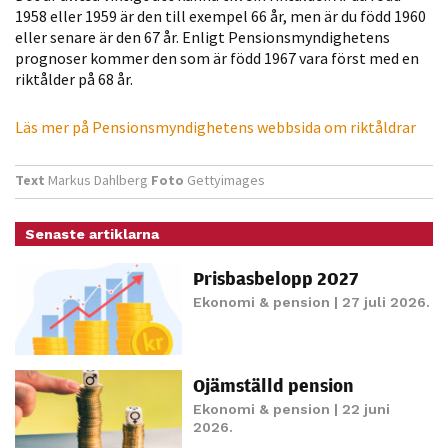
1958 eller 1959 är den till exempel 66 år, men är du född 1960
Statistik
eller senare är den 67 år. Enligt Pensionsmyndighetens
För att vi ska
prognoser kommer den som är född 1967 vara först med en
kunna
riktålder på 68 år.
förbättra
hemsidans
Läs mer på Pensionsmyndighetens webbsida om riktåldrar
funktionalitet
och
Text
Markus Dahlberg
Foto
Gettyimages
uppbyggnad,
baserat på
Senaste artiklarna
hur hemsidan
används.
Prisbasbelopp 2027
Ekonomi & pension
| 27 juli 2026.
Upplevelse
För att vår
Ojämställd pension
hemsida ska
prestera så
Ekonomi & pension
| 22 juni
2026.
bra som