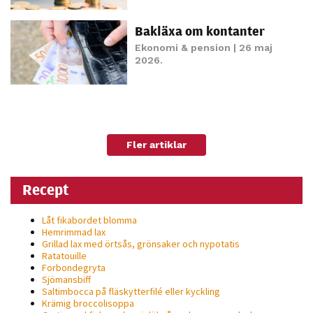
möjligt under
ditt besök.
Bakläxa om kontanter
Om du nekar
Ekonomi & pension
| 26 maj
de här
2026.
kakorna
kommer viss
funktionalitet
att försvinna
från
Fler artiklar
hemsidan.
Recept
Marknadsföring
Låt fikabordet blomma
Genom att dela
Hemrimmad lax
med dig av dina
Grillad lax med örtsås, grönsaker och nypotatis
Ratatouille
intressen och ditt
Forbondegryta
beteende när du
Sjömansbiff
surfar ökar du
Saltimbocca på fläsk­ytterfilé eller kyckling
Krämig broccolisoppa
chansen att få se