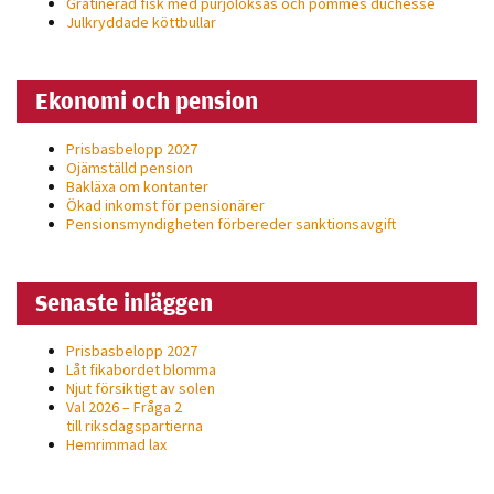
Gratinerad fisk med purjolöksås och pommes duchesse
personligt
Julkryddade köttbullar
anpassat innehåll
och erbjudanden.
Ekonomi och pension
Prisbasbelopp 2027
Ojämställd pension
Bakläxa om kontanter
Ökad inkomst för pensionärer
Pensionsmyndigheten förbereder sanktionsavgift
Senaste inläggen
Prisbasbelopp 2027
Låt fikabordet blomma
Njut försiktigt av solen
Val 2026 – Fråga 2
till riksdagspartierna
Hemrimmad lax