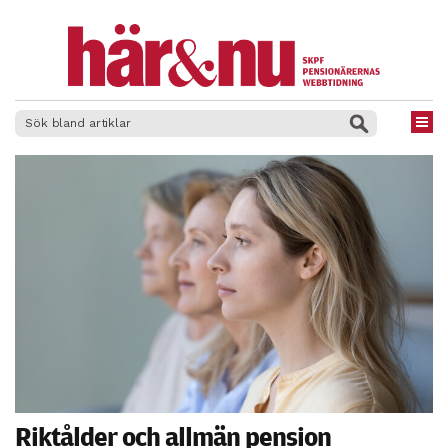
×
Riktålder och allmän pension