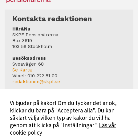
Kontakta redaktionen
Här&Nu
SKPF Pensionärerna
Box 3619
103 59 Stockholm
Besöksadress
Sveavägen 68
Se Karta
Växel:
010-222 81 00
redaktionen@skpf.se
Chefredaktör
Markus Dahlberg
Vi bjuder på kakor! Om du tycker det är ok,
Tel: 0720-88 17 17
klickar du bara på "Acceptera alla". Du kan
markus.dahlberg@skpf.se
såklart välja vilken typ av kakor du vill ha
Annonsering
genom att klicka på "Inställningar".
Läs vår
Swartling & Bergström Media
cookie policy
Birger Jarlsgatan 110