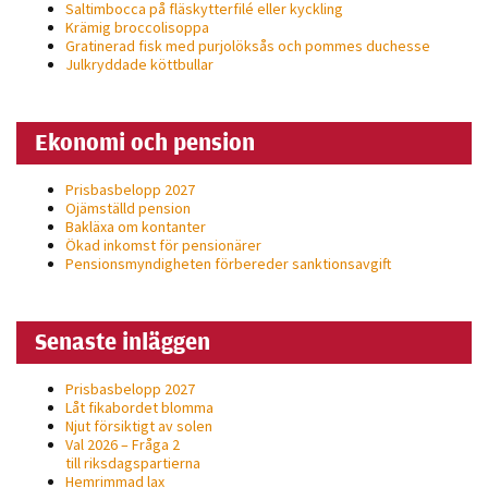
Saltimbocca på fläsk­ytterfilé eller kyckling
personligt
Krämig broccolisoppa
anpassat innehåll
Gratinerad fisk med purjolöksås och pommes duchesse
Julkryddade köttbullar
och erbjudanden.
Ekonomi och pension
Prisbasbelopp 2027
Ojämställd pension
Bakläxa om kontanter
Ökad inkomst för pensionärer
Pensionsmyndigheten förbereder sanktionsavgift
Senaste inläggen
Prisbasbelopp 2027
Låt fikabordet blomma
Njut försiktigt av solen
Val 2026 – Fråga 2
till riksdagspartierna
Hemrimmad lax