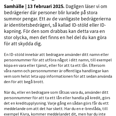
Samhälle
| 13 februari 2025.
Dagligen läser vi om
bedrägerier där personer blir lurade på stora
summor pengar. Ett av de vanligaste bedrägerierna
är identitetsbedrägeri, så kallad ID-stöld eller ID-
kapning. För den som drabbas kan detta vara en
stor olycka, men det finns en hel del du kan göra
för att skydda dig.
Nödvändiga
En ID-stöld innebär att bedragare använder ditt namn eller
Dessa kakor
personnummer för att utföra något i ditt namn, till exempel
köpa en vara eller tjänst, eller för att ta ett lån. ­Eftersom
går inte att
våra namn och personnummer är ­offentliga handlingar kan
välja bort. De
vem som helst leta upp informationen för att sedan använda
behövs för
den för att begå brott.
att hemsidan
över huvud
När du, eller en bedragare som låtsas vara du, använder ditt
taget ska
personnummer för att ta ett lån eller handla på kredit, görs
fungera.
det en kreditupplysning. Varje gång en sådan görs får du ett
meddelande om att det har skett. Har du en e-brevlåda, till
exempel Kivra, kommer meddelandet dit, men har du inte