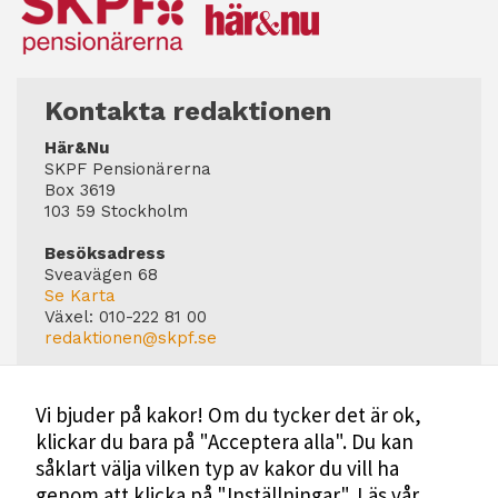
Kontakta redaktionen
Här&Nu
SKPF Pensionärerna
Box 3619
103 59 Stockholm
Besöksadress
Sveavägen 68
Se Karta
Växel:
010-222 81 00
redaktionen@skpf.se
Chefredaktör
Markus Dahlberg
Vi bjuder på kakor! Om du tycker det är ok,
Tel: 0720-88 17 17
klickar du bara på "Acceptera alla". Du kan
markus.dahlberg@skpf.se
såklart välja vilken typ av kakor du vill ha
Annonsering
genom att klicka på "Inställningar".
Läs vår