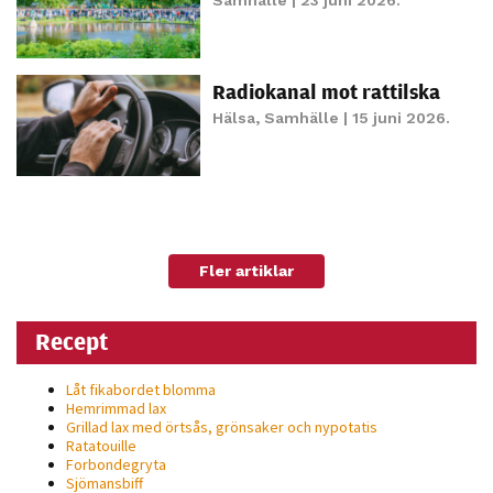
möjligt under
ditt besök.
Om du nekar
de här
Radiokanal mot rattilska
kakorna
Hälsa
,
Samhälle
| 15 juni 2026.
kommer viss
funktionalitet
att försvinna
från
hemsidan.
Fler artiklar
Marknadsföring
Recept
Genom att dela
med dig av dina
Låt fikabordet blomma
intressen och ditt
Hemrimmad lax
Grillad lax med örtsås, grönsaker och nypotatis
beteende när du
Ratatouille
surfar ökar du
Forbondegryta
Sjömansbiff
chansen att få se