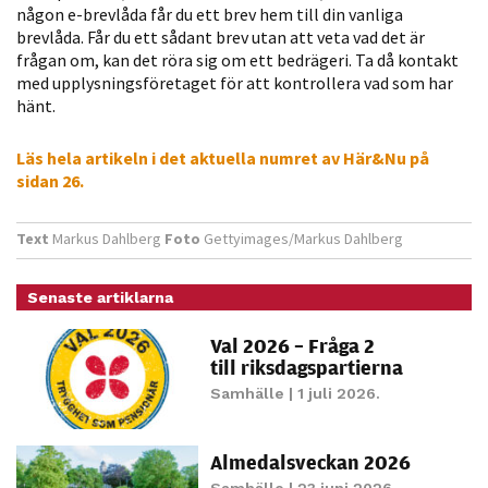
någon e-brevlåda får du ett brev hem till din vanliga
Statistik
brevlåda. Får du ett sådant brev utan att veta vad det är
För att vi ska
frågan om, kan det röra sig om ett bedrägeri. Ta då kontakt
kunna
med upplysningsföretaget för att kontrollera vad som har
förbättra
hänt.
hemsidans
funktionalitet
Läs hela artikeln i det aktuella numret av Här&Nu på
sidan 26.
och
uppbyggnad,
baserat på
Text
Markus Dahlberg
Foto
Gettyimages/Markus Dahlberg
hur hemsidan
används.
Senaste artiklarna
Val 2026 – Fråga 2
Upplevelse
till riksdagspartierna
För att vår
Samhälle
| 1 juli 2026.
hemsida ska
prestera så
Almedalsveckan 2026
bra som
Samhälle
| 23 juni 2026.