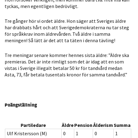
tyckas, men egentligen bedrövligt.
Statistik
För att vi ska
Tre gånger hör vi ordet äldre. Hon säger att Sveriges äldre
kunna
har drabbats hårt och att Sverigedemokraterna nu tar steg
förbättra
för språkkrav inom äldrevården. Två äldre i samma
hemsidans
meningen! Så lätt är det att ta täten i denna tävling!
funktionalitet
och
Tre meningar senare kommer hennes sista äldre: ”Äldre ska
uppbyggnad,
premieras. Det är inte rimligt som det är idag att en som
baserat på
vistas i Sverige illegalt betalar 50 kr för tandvård medan
hur hemsidan
Asta, 73, får betala tusentals kronor för samma tandvård.”
används.
Upplevelse
Poängställning
För att vår
hemsida ska
Partiledare
Äldre
Pension
Ålderism
Summa
prestera så
bra som
Ulf Kristersson (M)
0
1
0
1