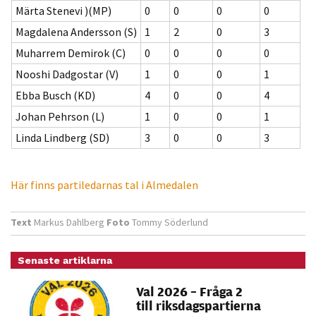
möjligt under
Märta Stenevi )(MP)
0
0
0
0
ditt besök.
Magdalena Andersson (S)
1
2
0
3
Om du nekar
Muharrem Demirok (C)
0
0
0
0
de här
kakorna
Nooshi Dadgostar (V)
1
0
0
1
kommer viss
Ebba Busch (KD)
4
0
0
4
funktionalitet
Johan Pehrson (L)
1
0
0
1
att försvinna
Linda Lindberg (SD)
3
0
0
3
från
hemsidan.
Här finns partiledarnas tal i Almedalen
Marknadsföring
Text
Markus Dahlberg
Foto
Tommy Söderlund
Genom att dela
med dig av dina
intressen och ditt
Senaste artiklarna
beteende när du
Val 2026 – Fråga 2
surfar ökar du
till riksdagspartierna
chansen att få se