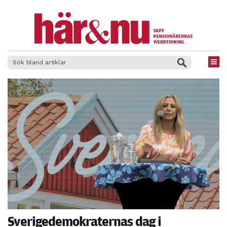
×
Sverigedemokraternas dag i