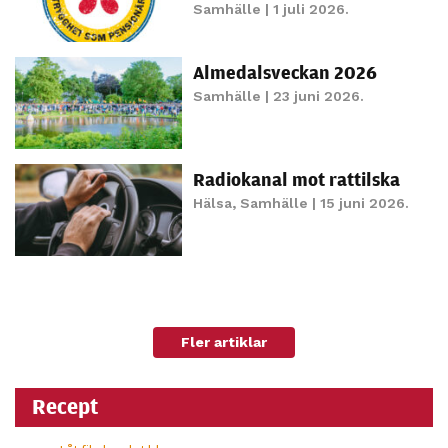
Samhälle
| 1 juli 2026.
personligt
anpassat innehåll
och erbjudanden.
Almedalsveckan 2026
Samhälle
| 23 juni 2026.
Radiokanal mot rattilska
Hälsa
,
Samhälle
| 15 juni 2026.
Fler artiklar
Recept