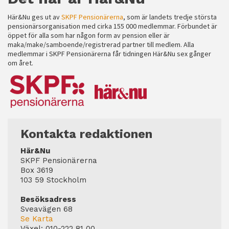
Här&Nu ges ut av
SKPF Pensionärerna
, som är landets tredje största
pensionärsorganisation med cirka 155 000 medlemmar. Förbundet är
öppet för alla som har någon form av pension eller är
maka/make/samboende/registrerad partner till medlem. Alla
medlemmar i SKPF Pensionärerna får tidningen Här&Nu sex gånger
om året.
Kontakta redaktionen
Här&Nu
SKPF Pensionärerna
Box 3619
103 59 Stockholm
Besöksadress
Sveavägen 68
Se Karta
Växel:
010-222 81 00