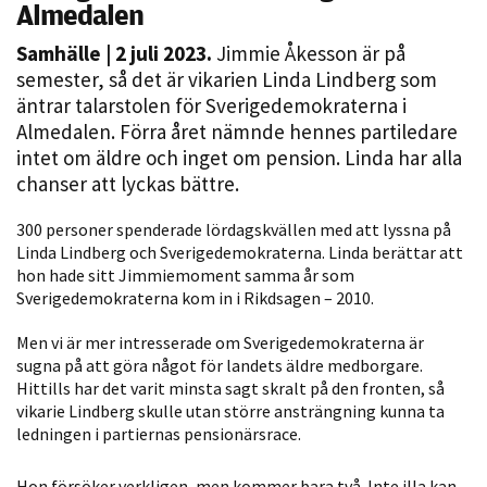
Almedalen
Samhälle
| 2 juli 2023.
Jimmie Åkesson är på
semester, så det är vikarien Linda Lindberg som
äntrar talarstolen för Sverigedemokraterna i
Almedalen. Förra året nämnde hennes partiledare
intet om äldre och inget om pension. Linda har alla
chanser att lyckas bättre.
Nödvändiga
300 personer spenderade lördagskvällen med att lyssna på
Dessa kakor
Linda Lindberg och Sverigedemokraterna. Linda berättar att
hon hade sitt Jimmiemoment samma år som
går inte att
Sverigedemokraterna kom in i Rikdsagen – 2010.
välja bort. De
behövs för
Men vi är mer intresserade om Sverigedemokraterna är
att hemsidan
sugna på att göra något för landets äldre medborgare.
över huvud
Hittills har det varit minsta sagt skralt på den fronten, så
taget ska
vikarie Lindberg skulle utan större ansträngning kunna ta
fungera.
ledningen i partiernas pensionärsrace.
Hon försöker verkligen, men kommer bara två. Inte illa kan