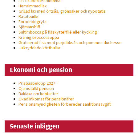
Låt fikabordet blomma
Hemrimmad lax
Grillad lax med örtsås, grönsaker och nypotatis
Ratatouille
Forbondegryta
Sjömansbiff
Saltimbocca på fläsk­ytterfilé eller kyckling
Krämig broccolisoppa
Gratinerad fisk med purjolöksås och pommes duchesse
Julkryddade köttbullar
Ekonomi och pension
Prisbasbelopp 2027
Ojämställd pension
Bakläxa om kontanter
Ökad inkomst för pensionärer
Pensionsmyndigheten förbereder sanktionsavgift
Senaste inläggen