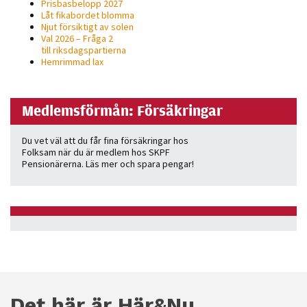
Prisbasbelopp 2027
Låt fikabordet blomma
Njut försiktigt av solen
Val 2026 – Fråga 2
till riksdagspartierna
Hemrimmad lax
Medlemsförmån: Försäkringar
Du vet väl att du får fina försäkringar hos
Folksam när du är medlem hos SKPF
Pensionärerna. Läs mer och spara pengar!
Det här är Här&Nu