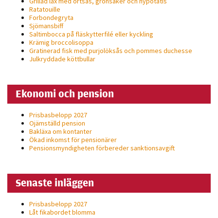
Grillad lax med örtsås, grönsaker och nypotatis
Ratatouille
Statistik
Forbondegryta
För att vi ska
Sjömansbiff
kunna
Saltimbocca på fläsk­ytterfilé eller kyckling
Krämig broccolisoppa
förbättra
Gratinerad fisk med purjolöksås och pommes duchesse
hemsidans
Julkryddade köttbullar
funktionalitet
och
Ekonomi och pension
uppbyggnad,
baserat på
Prisbasbelopp 2027
hur hemsidan
Ojämställd pension
används.
Bakläxa om kontanter
Ökad inkomst för pensionärer
Pensionsmyndigheten förbereder sanktionsavgift
Upplevelse
För att vår
Senaste inläggen
hemsida ska
prestera så
Prisbasbelopp 2027
bra som
Låt fikabordet blomma