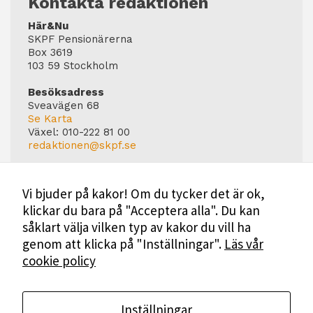
Kontakta redaktionen
personligt
Här&Nu
anpassat innehåll
SKPF Pensionärerna
och erbjudanden.
Box 3619
103 59 Stockholm
Besöksadress
Sveavägen 68
Se Karta
Växel:
010-222 81 00
redaktionen@skpf.se
Chefredaktör
Markus Dahlberg
Vi bjuder på kakor! Om du tycker det är ok,
Tel: 0720-88 17 17
klickar du bara på "Acceptera alla". Du kan
markus.dahlberg@skpf.se
såklart välja vilken typ av kakor du vill ha
Annonsering
genom att klicka på "Inställningar".
Läs vår
Swartling & Bergström Media
cookie policy
Birger Jarlsgatan 110
114 20 Stockholm
Tel: 08-545 160 60
Mer Information
Inställningar