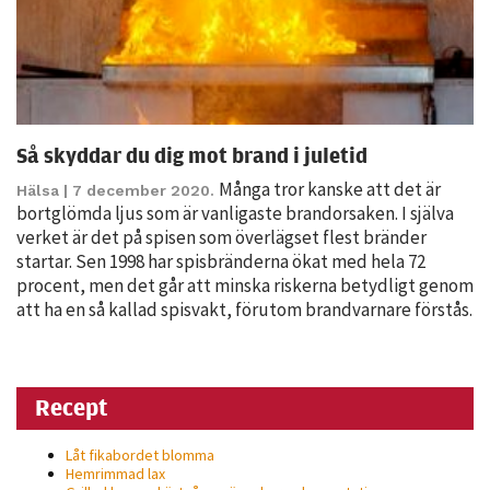
Så skyddar du dig mot brand i juletid
Många tror kanske att det är
Hälsa
| 7 december 2020.
bortglömda ljus som är vanligaste brandorsaken. I själva
Nödvändiga
verket är det på spisen som överlägset flest bränder
Dessa kakor
startar. Sen 1998 har spisbränderna ökat med hela 72
går inte att
procent, men det går att minska riskerna betydligt genom
välja bort. De
att ha en så kallad spisvakt, förutom brandvarnare förstås.
behövs för
att hemsidan
över huvud
Recept
taget ska
fungera.
Låt fikabordet blomma
Hemrimmad lax