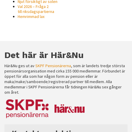
Njut försiktigt av solen
möjligt under
Val 2026 – Fråga 2
ditt besök.
till riksdagspartierna
Om du nekar
Hemrimmad lax
de här
kakorna
kommer viss
funktionalitet
att försvinna
Det här är Här&Nu
från
hemsidan.
Här&Nu ges ut av
SKPF Pensionärerna
, som är landets tredje största
pensionärsorganisation med cirka 155 000 medlemmar. Förbundet är
öppet för alla som har någon form av pension eller är
maka/make/samboende/registrerad partner till medlem. Alla
Marknadsföring
medlemmar i SKPF Pensionärerna får tidningen Här&Nu sex gånger
om året.
Genom att dela
med dig av dina
intressen och ditt
beteende när du
surfar ökar du
chansen att få se