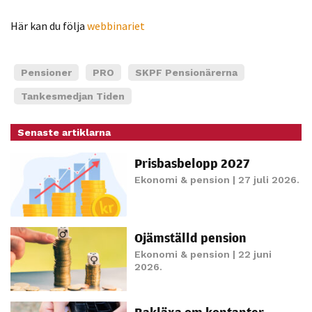
Statistik
Här kan du följa
webbinariet
För att vi ska
kunna
förbättra
Pensioner
PRO
SKPF Pensionärerna
hemsidans
Tankesmedjan Tiden
funktionalitet
och
uppbyggnad,
Senaste artiklarna
baserat på
Prisbasbelopp 2027
hur hemsidan
Ekonomi & pension
| 27 juli 2026.
används.
Upplevelse
Ojämställd pension
För att vår
Ekonomi & pension
| 22 juni
hemsida ska
2026.
prestera så
bra som
Bakläxa om kontanter