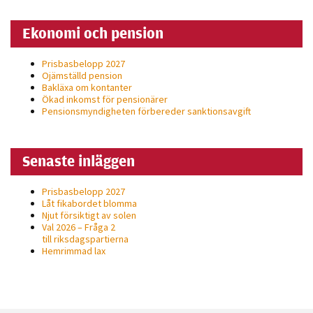
personligt
anpassat innehåll
Ekonomi och pension
och erbjudanden.
Prisbasbelopp 2027
Ojämställd pension
Bakläxa om kontanter
Ökad inkomst för pensionärer
Pensionsmyndigheten förbereder sanktionsavgift
Senaste inläggen
Prisbasbelopp 2027
Låt fikabordet blomma
Njut försiktigt av solen
Val 2026 – Fråga 2
till riksdagspartierna
Hemrimmad lax