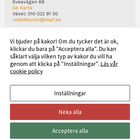
Sveavägen 68
Se Karta
Växel:
010-222 81 00
redaktionen@skpf.se
Chefredaktör
Markus Dahlberg
Vi bjuder på kakor! Om du tycker det är ok,
Tel: 0720-88 17 17
klickar du bara på "Acceptera alla". Du kan
markus.dahlberg@skpf.se
såklart välja vilken typ av kakor du vill ha
Annonsering
genom att klicka på "Inställningar".
Läs vår
Swartling & Bergström Media
cookie policy
Birger Jarlsgatan 110
114 20 Stockholm
Tel: 08-545 160 60
Mer Information
Inställningar
Neka alla
Bli medlem i SKPF
Acceptera alla
Annonsera