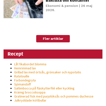
möjligt under
Ekonomi & pension
| 26 maj
ditt besök.
2026.
Om du nekar
de här
kakorna
kommer viss
funktionalitet
Fler artiklar
att försvinna
från
Recept
hemsidan.
Låt fikabordet blomma
Hemrimmad lax
Marknadsföring
Grillad lax med örtsås, grönsaker och nypotatis
Genom att dela
Ratatouille
Forbondegryta
med dig av dina
Sjömansbiff
intressen och ditt
Saltimbocca på fläsk­ytterfilé eller kyckling
Krämig broccolisoppa
beteende när du
Gratinerad fisk med purjolöksås och pommes duchesse
surfar ökar du
Julkryddade köttbullar
chansen att få se