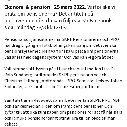
Ekonomi & pension
| 25 mars 2022.
Varför ska vi
prata om pensionerna? Det är titeln på
lunchwebbinariet du kan följa via vår Facebook-
sida, måndag 28/3 kl. 12-13.
Pensionärsorganisationerna SKPF Pensionärerna och PRO
har dragit igång en folkbildningskampanj om det svenska
pensionssystemet. Men varför ska vi prata om pensionerna?
Vad är fel med dagens system? Och vad kan vi göra åt det?
Nödvändiga
Dessa kakor
Välkommen att lyssna på ett lunchsamtal mellan Liza Di
går inte att
Palo Sundberg, ordförande i SKPF pensionärerna och
välja bort. De
Christina Tallberg, ordförande i PRO. Samtalet leds av Johan
behövs för
Sjölander, verksamhetschef Tankesmedjan Tiden.
att hemsidan
över huvud
Samtalet är en del av ett samarbete mellan SKPF, PRO, ABF
taget ska
och Tankesmedjan Tiden om framtidens pensioner. Och
syftar till att öka kunskapen om pensioner för att få hållbara
fungera.
och jämlika pensioner samt stimulera till en ökad allmän
debatt.