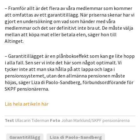
Statistik
– Framför allt är det flera av våra medlemmar som kommer
För att vi ska
att omfattas av ett garantitillägg. När priserna skenar har vi
gjort en undersökning om vad som händer med våra
kunna
medlemmar och det ser definitivt inte bra ut. De måste välja
förbättra
mellan att köpa mat eller betala elen, säger hon till
hemsidans
Altinget.
funktionalitet
och
– Garantitillägget är en plånbokseffekt som kan ge lite hopp
uppbyggnad,
i alla fall. Sen ser vi inte det här som något optimalt. Vi
baserat på
tycker inte att man ska hålla på att lappa och laga i
hur hemsidan
pensionssystemet, utan den allmänna pensionen måste
används.
höjas, säger Liza di Paolo-Sandberg, förbundsordförande för
SKPF pensionärerna.
Läs hela artikeln här
Upplevelse
För att vår
hemsida ska
Text
Ullacarin Tiderman
Foto
Johan Marklund/SKPF pensionärerna
prestera så
bra som
Garantitillägg
Liza di Paolo-Sandberg