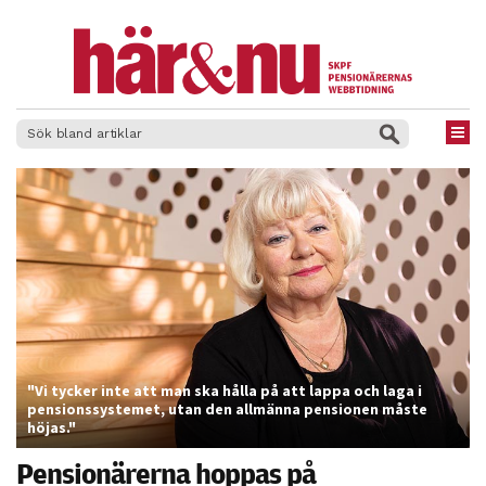
×
"Vi tycker inte att man ska hålla på att lappa och laga i
pensionssystemet, utan den allmänna pensionen måste
höjas."
Pensionärerna hoppas på