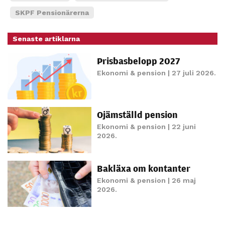
möjligt under
SKPF Pensionärerna
ditt besök.
Om du nekar
Senaste artiklarna
de här
kakorna
Prisbasbelopp 2027
kommer viss
Ekonomi & pension
| 27 juli 2026.
funktionalitet
att försvinna
från
hemsidan.
Ojämställd pension
Ekonomi & pension
| 22 juni
2026.
Marknadsföring
Genom att dela
Bakläxa om kontanter
med dig av dina
Ekonomi & pension
| 26 maj
intressen och ditt
2026.
beteende när du
surfar ökar du
chansen att få se