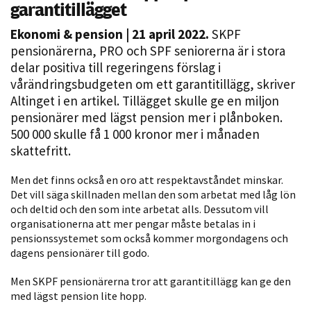
garantitillägget
Ekonomi & pension
| 21 april 2022.
SKPF
pensionärerna, PRO och SPF seniorerna är i stora
delar positiva till regeringens förslag i
vårändringsbudgeten om ett garantitillägg, skriver
Altinget i en artikel. Tillägget skulle ge en miljon
pensionärer med lägst pension mer i plånboken.
500 000 skulle få 1 000 kronor mer i månaden
Nödvändiga
skattefritt.
Dessa kakor
går inte att
Men det finns också en oro att respektavståndet minskar.
välja bort. De
Det vill säga skillnaden mellan den som arbetat med låg lön
och deltid och den som inte arbetat alls. Dessutom vill
behövs för
organisationerna att mer pengar måste betalas in i
att hemsidan
pensionssystemet som också kommer morgondagens och
över huvud
dagens pensionärer till godo.
taget ska
fungera.
Men SKPF pensionärerna tror att garantitillägg kan ge den
med lägst pension lite hopp.