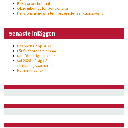
Bakläxa om kontanter
Ökad inkomst för pensionärer
Pensionsmyndigheten förbereder sanktionsavgift
Senaste inläggen
Prisbasbelopp 2027
Låt fikabordet blomma
Njut försiktigt av solen
Val 2026 – Fråga 2
till riksdagspartierna
Hemrimmad lax