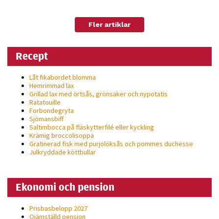
personligt
anpassat innehåll
Fler artiklar
och erbjudanden.
Recept
Låt fikabordet blomma
Hemrimmad lax
Grillad lax med örtsås, grönsaker och nypotatis
Ratatouille
Forbondegryta
Sjömansbiff
Saltimbocca på fläsk­ytterfilé eller kyckling
Krämig broccolisoppa
Gratinerad fisk med purjolöksås och pommes duchesse
Julkryddade köttbullar
Ekonomi och pension
Prisbasbelopp 2027
Ojämställd pension