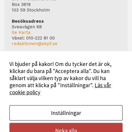
Box 3619
103 59 Stockholm
Besöksadress
Sveavägen 68
Se Karta
Växel:
010-222 81 00
redaktionen@skpf.se
Chefredaktör
Markus Dahlberg
Vi bjuder på kakor! Om du tycker det är ok,
Tel: 0720-88 17 17
klickar du bara på "Acceptera alla". Du kan
markus.dahlberg@skpf.se
såklart välja vilken typ av kakor du vill ha
Annonsering
genom att klicka på "Inställningar".
Läs vår
Swartling & Bergström Media
cookie policy
Birger Jarlsgatan 110
114 20 Stockholm
Tel: 08-545 160 60
Mer Information
Inställningar
Neka alla