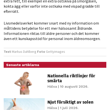
extra fett, till exempel en extra ostskiva på smörgåsen,
möjligt under
kokta ägg eller varför inte ostkaka med vispad grädde till
ditt besök.
efterrätt.
Om du nekar
de här
Livsmedelsverket kommer snart med ny information om
kakorna
måltidens betydelse för ett mer hälsosamt åldrande.
kommer viss
Informationen riktas till äldre personer och det kommer
funktionalitet
även ett kunskapsstöd för personal inom äldreomsorgen.
att försvinna
från
Text
Markus Dahlberg
Foto
Gettyimages
hemsidan.
Senaste artiklarna
Marknadsföring
Nationella riktlinjer för
Genom att dela
smärta
med dig av dina
Hälsa
| 10 augusti 2026.
intressen och ditt
beteende när du
Njut försiktigt av solen
surfar ökar du
chansen att få se
Hälsa
| 1 juli 2026.