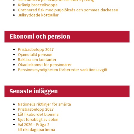
Krämig broccolisoppa
Gratinerad fisk med purjolöksås och pommes duchesse
Julkryddade köttbullar
Ekonomi och pension
Prisbasbelopp 2027
Ojämställd pension
Bakläxa om kontanter
Ökad inkomst för pensionärer
Pensionsmyndigheten förbereder sanktionsavgift
Senaste inläggen
Nationella riktlinjer för smärta
Prisbasbelopp 2027
Låt fikabordet blomma
Njut försiktigt av solen
Val 2026 – Fråga 2
till riksdagspartierna