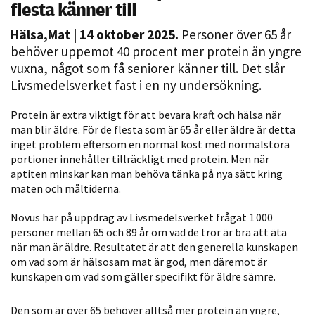
flesta känner till
Hälsa
,
Mat
| 14 oktober 2025.
Personer över 65 år
behöver uppemot 40 procent mer protein än yngre
vuxna, något som få seniorer känner till. Det slår
Livsmedelsverket fast i en ny undersökning.
Protein är extra viktigt för att bevara kraft och hälsa när
man blir äldre. För de flesta som är 65 år eller äldre är detta
Nödvändiga
inget problem eftersom en normal kost med normalstora
portioner innehåller tillräckligt med protein. Men när
Dessa kakor
aptiten minskar kan man behöva tänka på nya sätt kring
går inte att
maten och måltiderna.
välja bort. De
behövs för
Novus har på uppdrag av Livsmedelsverket frågat 1 000
att hemsidan
personer mellan 65 och 89 år om vad de tror är bra att äta
över huvud
när man är äldre. Resultatet är att den generella kunskapen
om vad som är hälsosam mat är god, men däremot är
taget ska
kunskapen om vad som gäller specifikt för äldre sämre.
fungera.
Den som är över 65 behöver alltså mer protein än yngre,