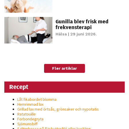
personligt
anpassat innehåll
och erbjudanden.
Gunilla blev frisk med
frekvensterapi
Hälsa
| 29 juni 2026.
Fler artiklar
Recept
Låt fikabordet blomma
Hemrimmad lax
Grillad lax med örtsås, grönsaker och nypotatis
Ratatouille
Forbondegryta
Sjömansbiff
Saltimbocca på fläsk­ytterfilé eller kyckling