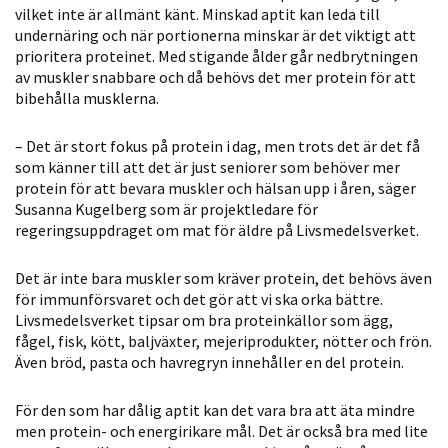
vilket inte är ­allmänt känt. Minskad aptit kan leda till
Statistik
undernäring och när portionerna minskar är det viktigt att
För att vi ska
prioritera proteinet. Med stigande ålder går nedbrytningen
kunna
av muskler snabbare och då behövs det mer protein för att
förbättra
bibehålla musklerna.
hemsidans
funktionalitet
– Det är stort fokus på protein i dag, men trots det är det få
och
som känner till att det är just seniorer som behöver mer
protein för att bevara muskler och hälsan upp i åren, säger
uppbyggnad,
Susanna Kugelberg som är projektledare för
baserat på
regeringsuppdraget om mat för äldre på Livsmedelsverket.
hur hemsidan
används.
Det är inte bara muskler som kräver protein, det behövs även
för immun­försvaret och det gör att vi ska orka bättre.
Livsmedelsverket tipsar om bra proteinkällor som ägg,
Upplevelse
fågel, fisk, kött, baljväxter, mejeriprodukter, nötter och frön.
För att vår
Även bröd, pasta och havregryn innehåller en del protein.
hemsida ska
prestera så
För den som har dålig aptit kan det vara bra att äta mindre
men protein- och energirikare mål. Det är också bra med lite
bra som