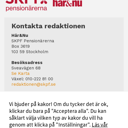
Kontakta redaktionen
Här&Nu
SKPF Pensionärerna
Box 3619
103 59 Stockholm
Besöksadress
Sveavägen 68
Se Karta
Växel:
010-222 81 00
redaktionen@skpf.se
Chefredaktör
Markus Dahlberg
Vi bjuder på kakor! Om du tycker det är ok,
Tel: 0720-88 17 17
klickar du bara på "Acceptera alla". Du kan
markus.dahlberg@skpf.se
såklart välja vilken typ av kakor du vill ha
Annonsering
genom att klicka på "Inställningar".
Läs vår
Swartling & Bergström Media