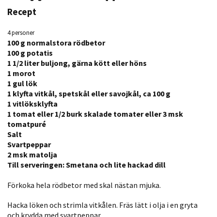
Recept
4 personer
100 g normalstora rödbetor
100 g potatis
1 1/2 liter buljong, gärna kött eller höns
1 morot
1 gul lök
1 klyfta vitkål, spetskål eller savojkål, ca 100 g
Nödvändiga
1 vitlöksklyfta
Dessa kakor
1 tomat eller 1/2 burk skalade tomater eller 3 msk
går inte att
tomatpuré
Salt
välja bort. De
Svartpeppar
behövs för
2 msk matolja
att hemsidan
Till serveringen: Smetana och lite hackad dill
över huvud
taget ska
Förkoka hela rödbetor med skal nästan mjuka.
fungera.
Hacka löken och strimla vitkålen. Fräs lätt i olja i en gryta
och krydda med svartpeppar.