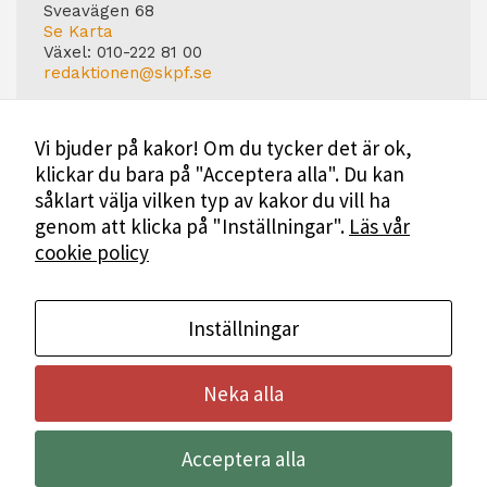
Sveavägen 68
Se Karta
Växel:
010-222 81 00
redaktionen@skpf.se
Chefredaktör
Markus Dahlberg
Vi bjuder på kakor! Om du tycker det är ok,
Tel: 0720-88 17 17
klickar du bara på "Acceptera alla". Du kan
markus.dahlberg@skpf.se
såklart välja vilken typ av kakor du vill ha
Annonsering
genom att klicka på "Inställningar".
Läs vår
Swartling & Bergström Media
cookie policy
Birger Jarlsgatan 110
114 20 Stockholm
Tel: 08-545 160 60
Mer Information
Inställningar
Neka alla
Bli medlem i SKPF
Acceptera alla
Annonsera