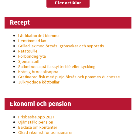
Fler artiklar
personligt
anpassat innehåll
och erbjudanden.
Recept
Låt fikabordet blomma
Hemrimmad lax
Grillad lax med örtsås, grönsaker och nypotatis
Ratatouille
Forbondegryta
Sjömansbiff
Saltimbocca på fläsk­ytterfilé eller kyckling
Krämig broccolisoppa
Gratinerad fisk med purjolöksås och pommes duchesse
Julkryddade köttbullar
Ekonomi och pension
Prisbasbelopp 2027
Ojämställd pension
Bakläxa om kontanter
Ökad inkomst för pensionärer