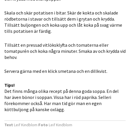
Statistik
Skala och skär potatisen i bitar. Skär de kokta och skalade
För att vi ska
rödbetorna i stavar och tillsätt dem i grytan och krydda.
kunna
Tillsätt buljongen och koka upp och låt koka på svag värme
förbättra
tills potatisen är färdig.
hemsidans
funktionalitet
Tillsätt en pressad vitlöksklyfta och tomaterna eller
och
tomatpurén och koka några minuter. Smaka av och krydda vid
uppbyggnad,
behov.
baserat på
hur hemsidan
Servera gärna med en klick smetana och en dillkvist.
används.
Tips!
Det finns många olika recept på denna goda soppa. En del
Upplevelse
har även bönor i soppan. Vissa har i röd paprika. Selleri
förekommer också. Har man tid gör man en egen
För att vår
köttbuljong på kanske oxlägg.
hemsida ska
prestera så
Text
Leif Kindblom
Foto
Leif Kindblom
bra som