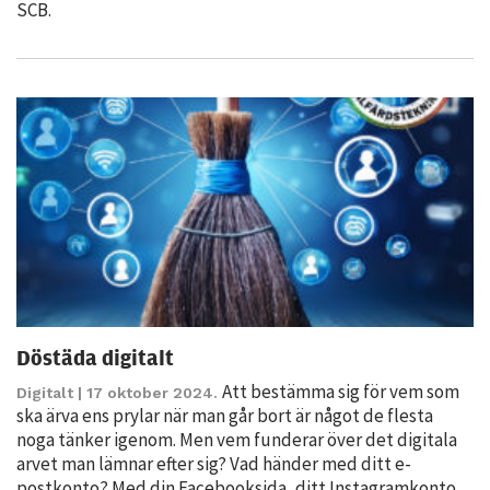
SCB.
Statistik
För att vi ska
kunna
förbättra
hemsidans
funktionalitet
och
uppbyggnad,
baserat på
hur hemsidan
används.
Döstäda digitalt
Upplevelse
Att bestämma sig för vem som
För att vår
Digitalt
| 17 oktober 2024.
ska ärva ens prylar när man går bort är något de flesta
hemsida ska
noga tänker igenom. Men vem funderar över det digitala
prestera så
arvet man lämnar efter sig? Vad händer med ditt e-
bra som
postkonto? Med din Facebooksida, ditt Instagramkonto