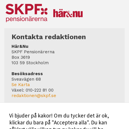
Kontakta redaktionen
Här&Nu
SKPF Pensionärerna
Box 3619
103 59 Stockholm
Besöksadress
Sveavägen 68
Se Karta
Växel:
010-222 81 00
redaktionen@skpf.se
Chefredaktör
Markus Dahlberg
Vi bjuder på kakor! Om du tycker det är ok,
Tel: 0720-88 17 17
klickar du bara på "Acceptera alla". Du kan
markus.dahlberg@skpf.se