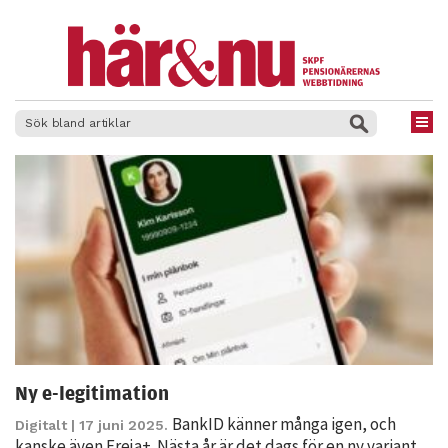
×
Ny e-legitimation
BankID känner många igen, och
Digitalt
| 17 juni 2025.
kanske även Freja+. Nästa år är det dags för en ny variant