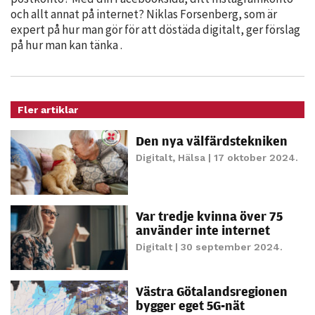
möjligt under
och allt annat på internet? Niklas Forsenberg, som är
ditt besök.
expert på hur man gör för att döstäda digitalt, ger förslag
Om du nekar
på hur man kan tänka .
de här
kakorna
kommer viss
funktionalitet
Fler artiklar
att försvinna
Den nya välfärdstekniken
från
hemsidan.
Digitalt
,
Hälsa
| 17 oktober 2024.
Marknadsföring
Var tredje kvinna över 75
Genom att dela
använder inte internet
med dig av dina
Digitalt
| 30 september 2024.
intressen och ditt
beteende när du
Västra Götalandsregionen
surfar ökar du
bygger eget 5G-nät
chansen att få se