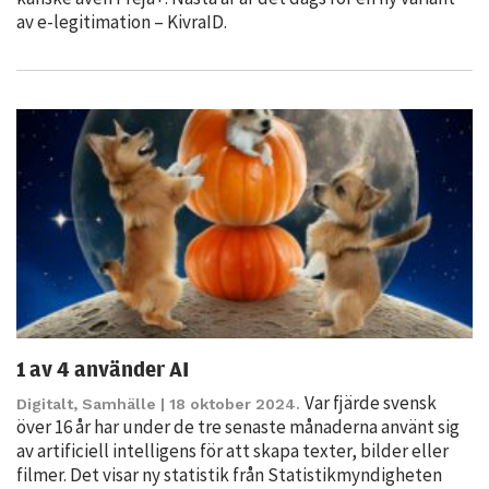
av e-legitimation – KivraID.
Nödvändiga
Dessa kakor
går inte att
välja bort. De
behövs för
att hemsidan
1 av 4 använder AI
över huvud
Var fjärde svensk
Digitalt
,
Samhälle
| 18 oktober 2024.
taget ska
över 16 år har under de tre senaste månaderna använt sig
fungera.
av artificiell intelligens för att skapa texter, bilder eller
filmer. Det visar ny statistik från Statistikmyndigheten