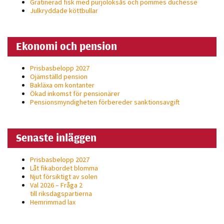
Gratinerad fisk med purjolöksås och pommes duchesse
Julkryddade köttbullar
Ekonomi och pension
Prisbasbelopp 2027
Ojämställd pension
Bakläxa om kontanter
Ökad inkomst för pensionärer
Pensionsmyndigheten förbereder sanktionsavgift
Senaste inläggen
Prisbasbelopp 2027
Låt fikabordet blomma
Njut försiktigt av solen
Val 2026 – Fråga 2
till riksdagspartierna
Hemrimmad lax