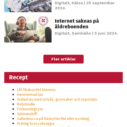
Digitalt
,
Hälsa
| 25 september
personligt
2024.
anpassat innehåll
och erbjudanden.
Internet saknas på
äldreboenden
Digitalt
,
Samhälle
| 5 juni 2024.
Fler artiklar
Recept
Låt fikabordet blomma
Hemrimmad lax
Grillad lax med örtsås, grönsaker och nypotatis
Ratatouille
Forbondegryta
Sjömansbiff
Saltimbocca på fläsk­ytterfilé eller kyckling
Krämig broccolisoppa