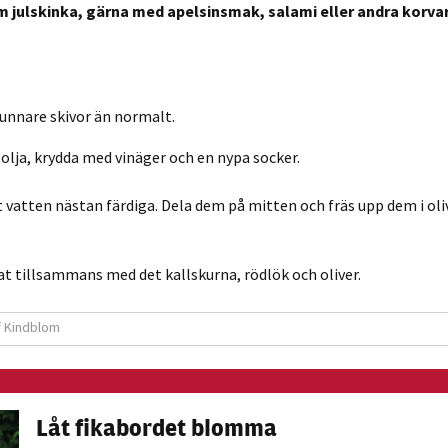
m julskinka, gärna med apelsinsmak, salami eller andra korva
Statistik
För att vi ska
kunna
förbättra
tunnare skivor än normalt.
hemsidans
funktionalitet
 olja, krydda med vinäger och en nypa socker.
och
uppbyggnad,
t vatten nästan färdiga. Dela dem på mitten och fräs upp dem i oli
baserat på
hur hemsidan
används.
at tillsammans med det kallskurna, rödlök och oliver.
f Kindblom
Upplevelse
För att vår
hemsida ska
prestera så
Låt fikabordet blomma
bra som