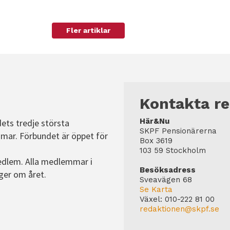
personligt
anpassat innehåll
Fler artiklar
och erbjudanden.
Kontakta r
Här&Nu
dets tredje största
SKPF Pensionärerna
mar. Förbundet är öppet för
Box 3619
103 59 Stockholm
edlem. Alla medlemmar i
Besöksadress
ger om året.
Sveavägen 68
Se Karta
Växel:
010-222 81 00
redaktionen@skpf.se