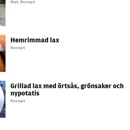
möjligt under
Mat
,
Recept
ditt besök.
Om du nekar
de här
kakorna
kommer viss
Hemrimmad lax
funktionalitet
Recept
att försvinna
från
hemsidan.
Grillad lax med örtsås, grönsaker och
Marknadsföring
nypotatis
Genom att dela
med dig av dina
Recept
intressen och ditt
beteende när du
surfar ökar du
chansen att få se