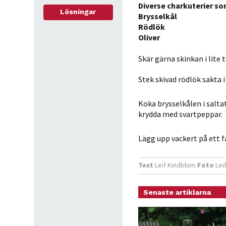
Diverse charkuterier so
Lösningar
Brysselkål
Rödlök
Oliver
Skär gärna skinkan i lite 
Stek skivad rödlök sakta i
Koka brysselkålen i salta
krydda med svartpeppar.
Lägg upp vackert på ett f
Text
Leif Kindblom
Foto
Lei
Senaste artiklarna