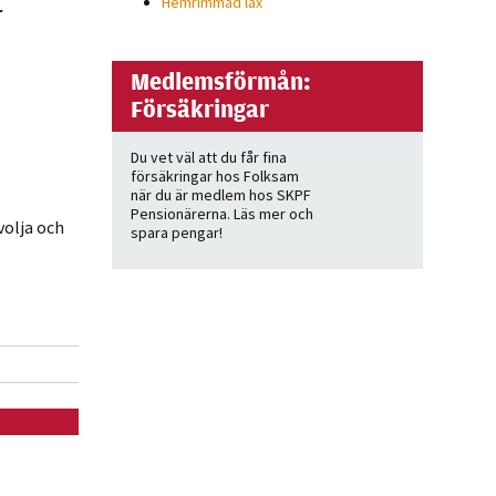
Hemrimmad lax
r
Medlemsförmån:
Försäkringar
Du vet väl att du får fina
försäkringar hos Folksam
när du är medlem hos SKPF
Pensionärerna. Läs mer och
volja och
spara pengar!