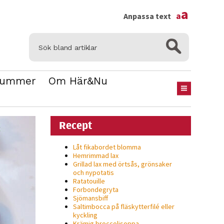
×
a
a
Anpassa text
Nummer
Om Här&Nu
Recept
Låt fikabordet blomma
Hemrimmad lax
Grillad lax med örtsås, grönsaker
och nypotatis
Ratatouille
Forbondegryta
Sjömansbiff
Saltimbocca på fläsk­ytterfilé eller
kyckling
Krämig broccolisoppa