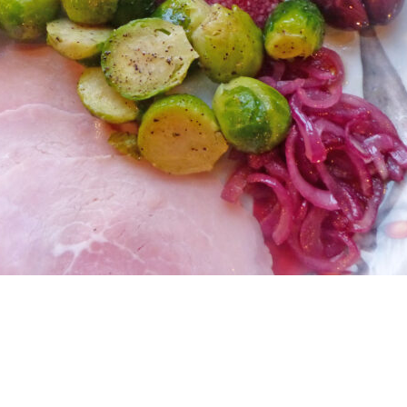
Nödvändiga
Dessa kakor
går inte att
välja bort. De
behövs för
att hemsidan
över huvud
taget ska
fungera.