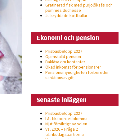
Gratinerad fisk med purjolöksås och
pommes duchesse
Julkryddade köttbullar
Ekonomi och pension
Prisbasbelopp 2027
Ojämställd pension
Bakläxa om kontanter
Ökad inkomst för pensionärer
Pensionsmyndigheten förbereder
sanktionsavgift
Senaste inläggen
Prisbasbelopp 2027
Låt fikabordet blomma
Njut försiktigt av solen
Val 2026 – Fråga 2
till riksdagspartierna