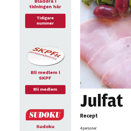
Bläddra i
tidningen här
Tidigare
nummer
Bli medlem i
SKPF
Bli medlem
Julfat
Recept
Sudoku
4 personer