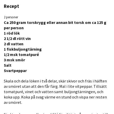
Recept
2 personer
Ca 250 gram torskrygg eller annan bit torsk om ca 125 g
per person
1 röd lök
2 1/2 dl rött vin
2 dl vatten
1 fiskbuljongtärning
Nödvändiga
1/2 msk tomatpuré
Dessa kakor
3 msk smör
går inte att
Salt
Svartpeppar
välja bort. De
behövs för
Skala och dela löken i två delar, skär skivor och fräs i hälften
att hemsidan
av smöret utan att den får färg. Mal i lite vitpeppar. Tillsätt
över huvud
tomatpuré, vinet och vatten samt buljongtärningen, och
taget ska
koka upp. Koka på svag värme en stund och vispa ner resten
fungera.
av smöret.