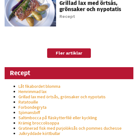
Grillad lax med örtsås,
möjligt under
grönsaker och nypotatis
ditt besök.
Recept
Om du nekar
de här
kakorna
kommer viss
funktionalitet
Fler artiklar
att försvinna
från
hemsidan.
Recept
Låt fikabordet blomma
Marknadsföring
Hemrimmad lax
Grillad lax med örtsås, grönsaker och nypotatis
Genom att dela
Ratatouille
med dig av dina
Forbondegryta
Sjömansbiff
intressen och ditt
Saltimbocca på fläsk­ytterfilé eller kyckling
beteende när du
Krämig broccolisoppa
surfar ökar du
Gratinerad fisk med purjolöksås och pommes duchesse
Julkryddade köttbullar
chansen att få se