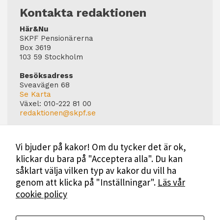
Kontakta redaktionen
Här&Nu
SKPF Pensionärerna
Box 3619
103 59 Stockholm
Besöksadress
Sveavägen 68
Se Karta
Växel:
010-222 81 00
redaktionen@skpf.se
Chefredaktör
Markus Dahlberg
Vi bjuder på kakor! Om du tycker det är ok,
Tel: 0720-88 17 17
klickar du bara på "Acceptera alla". Du kan
markus.dahlberg@skpf.se
såklart välja vilken typ av kakor du vill ha
Annonsering
genom att klicka på "Inställningar".
Läs vår
Swartling & Bergström Media
cookie policy
Birger Jarlsgatan 110
114 20 Stockholm
Tel: 08-545 160 60