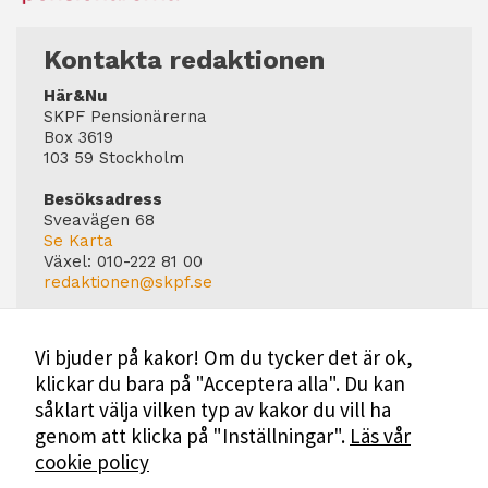
Kontakta redaktionen
Här&Nu
SKPF Pensionärerna
Box 3619
103 59 Stockholm
Besöksadress
Sveavägen 68
Se Karta
Växel:
010-222 81 00
redaktionen@skpf.se
Chefredaktör
Markus Dahlberg
Vi bjuder på kakor! Om du tycker det är ok,
Tel: 0720-88 17 17
klickar du bara på "Acceptera alla". Du kan
markus.dahlberg@skpf.se
såklart välja vilken typ av kakor du vill ha
Annonsering
genom att klicka på "Inställningar".
Läs vår
Swartling & Bergström Media
cookie policy
Birger Jarlsgatan 110