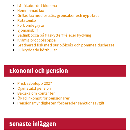
Låt fikabordet blomma
Hemrimmad lax
Grillad lax med örtsås, grönsaker och nypotatis
Ratatouille
Forbondegryta
Sjömansbiff
Saltimbocca på fläsk­ytterfilé eller kyckling
Krämig broccolisoppa
Gratinerad fisk med purjolöksås och pommes duchesse
Julkryddade köttbullar
Ekonomi och pension
Prisbasbelopp 2027
Ojämställd pension
Bakläxa om kontanter
Ökad inkomst för pensionärer
Pensionsmyndigheten förbereder sanktionsavgift
Senaste inläggen