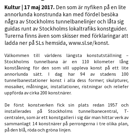
Kultur
| 17 maj 2017.
Den som är nyfiken på en lite
annorlunda konstrunda kan med fördel besöka
några av Stockholms tunnelbanelinjer och låta sig
guidas runt av Stockholms lokaltrafiks konstguider.
Turerna finns även som skisser med förklaringar att
ladda ner på SLs hemsida, www.sl.se/konst.
Välkommen till världens längsta konstutställning –
Nödvändiga
Stockholms tunnelbana är en 110 kilometer lång
konståkning för den som vill uppleva konst på ett lite
Dessa kakor
annorlunda sätt. I dag har 94 av stadens 100
går inte att
tunnelbanestationer konst i alla dess former; skulpturer,
välja bort. De
mosaiker, målningar, installationer, ristningar och reliefer
behövs för
uppförda av cirka 200 konstnärer.
att hemsidan
över huvud
De först konstverken fick sin plats redan 1957 och
taget ska
installerades på Stockholms tunnelbanecentral, T-
centralen, som är ett konstgalleri i sig där man hittar verk av
fungera.
sammanlagt 14 konstnärer på perrongerna i tre olika plan,
på den blå, röda och gröna linjen.