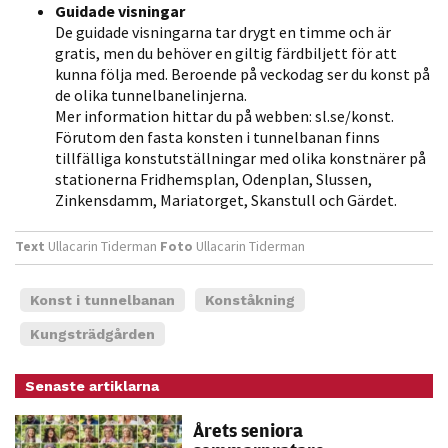
Guidade visningar
personligt
De guidade visningarna tar drygt en timme och är
anpassat innehåll
gratis, men du behöver en giltig färdbiljett för att
och erbjudanden.
kunna följa med. Beroende på veckodag ser du konst på
de olika tunnelbanelinjerna.
Mer information hittar du på webben: sl.se/konst.
Förutom den fasta konsten i tunnelbanan finns
tillfälliga konstutställningar med olika konstnärer på
stationerna Fridhemsplan, Odenplan, Slussen,
Zinkensdamm, Mariatorget, Skanstull och Gärdet.
Text
Ullacarin Tiderman
Foto
Ullacarin Tiderman
Konst i tunnelbanan
Konståkning
Kungsträdgården
Senaste artiklarna
Årets seniora