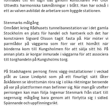
möjligt under
Ultvedts harmoniska takmålningar i blått. Han har också i
ditt besök.
ett av valven avbildat de arbetare som byggde stationen.
Om du nekar
de här
Stenmarks målgång
kakorna
Området kring Rådhusets tunnelbanestation var i det gamla
kommer viss
Stockholm en plats för handel och hantverk och det har
funktionalitet
konstnären Sigvard Olsson tagit fasta på. Här möter vi
parmlådor på väggarna som förr var ett hömått när
att försvinna
bönderna kom till Kungsholmen för att sälja sitt hö. På
från
annan plats är korgar inmurade i väggarna för att associera
hemsidan.
till torghandeln på Kungsholms torg.
På Stadshagens perrong finns vägg-installationer i veckad
Marknadsföring
plåt av Lasse Lindqvist som på ett finurligt sätt låter
Genom att dela
åskådaren se idrottsmän röra sig i olika riktningar beroende
med dig av dina
på var på plattformen man befinner sig. När man går utefter
intressen och ditt
perrongen kan man följa Ingemar Stenmark från start till
segerrusig målgång bara genom att förlytta sig i sidled.
beteende när du
Spännande och uppfinningsrikt.
surfar ökar du
chansen att få se