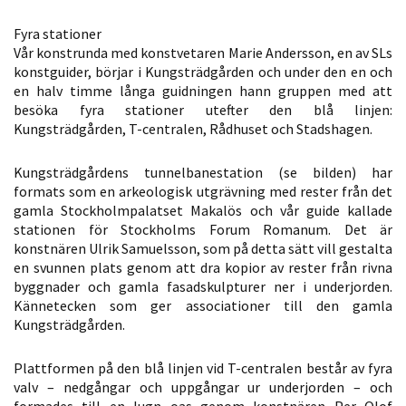
Statistik
Fyra stationer
För att vi ska
Vår konstrunda med konstvetaren Marie Andersson, en av SLs
kunna
konstguider, börjar i Kungsträdgården och under den en och
förbättra
en halv timme långa guidningen hann gruppen med att
hemsidans
besöka fyra stationer utefter den blå linjen:
Kungsträdgården, T-centralen, Rådhuset och Stadshagen.
funktionalitet
och
Kungsträdgårdens tunnelbanestation (se bilden) har
uppbyggnad,
formats som en arkeologisk utgrävning med rester från det
baserat på
gamla Stockholmpalatset Makalös och vår guide kallade
hur hemsidan
stationen för Stockholms Forum Romanum. Det är
används.
konstnären Ulrik Samuelsson, som på detta sätt vill gestalta
en svunnen plats genom att dra kopior av rester från rivna
byggnader och gamla fasadskulpturer ner i underjorden.
Upplevelse
Kännetecken som ger associationer till den gamla
Kungsträdgården.
För att vår
hemsida ska
Plattformen på den blå linjen vid T-centralen består av fyra
prestera så
valv – nedgångar och uppgångar ur underjorden – och
bra som
formades till en lugn oas genom konstnären Per Olof