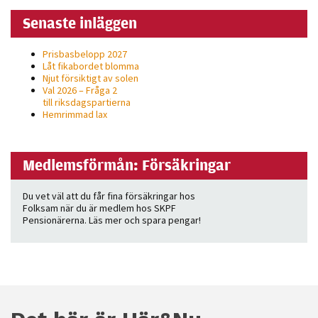
personligt
Senaste inläggen
anpassat innehåll
och erbjudanden.
Prisbasbelopp 2027
Låt fikabordet blomma
Njut försiktigt av solen
Val 2026 – Fråga 2
till riksdagspartierna
Hemrimmad lax
Medlemsförmån: Försäkringar
Du vet väl att du får fina försäkringar hos
Folksam när du är medlem hos SKPF
Pensionärerna. Läs mer och spara pengar!