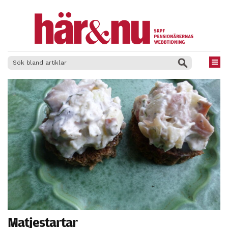
×
Matjestartar