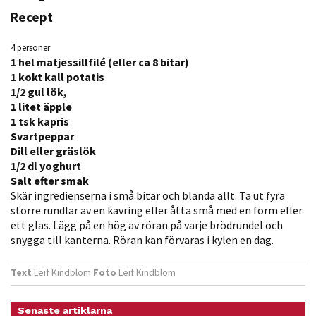
Recept
4 personer
1 hel matjessillfilé (eller ca 8 bitar)
1 kokt kall potatis
1/2 gul lök,
1 litet äpple
1 tsk kapris
Svartpeppar
Nödvändiga
Dill eller gräslök
Dessa kakor
1/2 dl yoghurt
går inte att
Salt efter smak
Skär ingredienserna i små bitar och blanda allt. Ta ut fyra
välja bort. De
större rundlar av en kavring eller åtta små med en form eller
behövs för
ett glas. Lägg på en hög av ­röran på varje brödrundel och
att hemsidan
snygga till kanterna. Röran kan förvaras i kylen en dag.
över huvud
taget ska
Text
Leif Kindblom
Foto
Leif Kindblom
fungera.
Senaste artiklarna