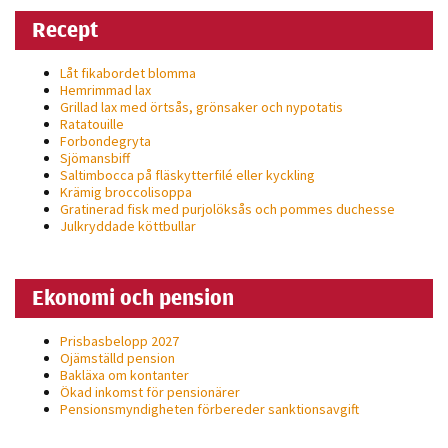
möjligt under
Recept
ditt besök.
Om du nekar
Låt fikabordet blomma
de här
Hemrimmad lax
kakorna
Grillad lax med örtsås, grönsaker och nypotatis
Ratatouille
kommer viss
Forbondegryta
funktionalitet
Sjömansbiff
att försvinna
Saltimbocca på fläsk­ytterfilé eller kyckling
Krämig broccolisoppa
från
Gratinerad fisk med purjolöksås och pommes duchesse
hemsidan.
Julkryddade köttbullar
Ekonomi och pension
Marknadsföring
Genom att dela
Prisbasbelopp 2027
med dig av dina
Ojämställd pension
intressen och ditt
Bakläxa om kontanter
beteende när du
Ökad inkomst för pensionärer
Pensionsmyndigheten förbereder sanktionsavgift
surfar ökar du
chansen att få se