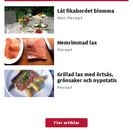
Statistik
Låt fikabordet blomma
För att vi ska
Mat
,
Recept
kunna
förbättra
hemsidans
Hemrimmad lax
funktionalitet
och
Recept
uppbyggnad,
baserat på
hur hemsidan
Grillad lax med örtsås,
används.
grönsaker och nypotatis
Recept
Upplevelse
För att vår
hemsida ska
prestera så
Fler artiklar
bra som