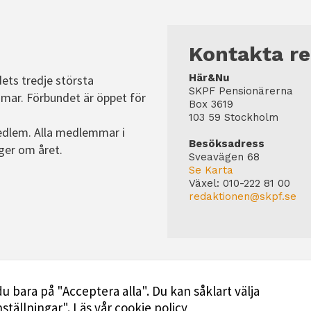
Kontakta r
Här&Nu
dets tredje största
SKPF Pensionärerna
mar. Förbundet är öppet för
Box 3619
103 59 Stockholm
edlem. Alla medlemmar i
Besöksadress
ger om året.
Sveavägen 68
Se Karta
Växel:
010-222 81 00
redaktionen@skpf.se
u bara på "Acceptera alla". Du kan såklart välja
Bli medlem i SKPF
Annonsera
nställningar".
Läs vår cookie policy