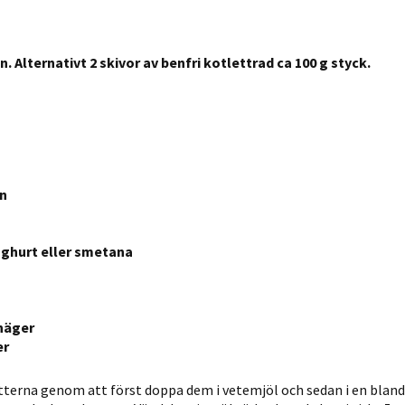
Statistik
För att vi ska
. Alternativt 2 skivor av benfri kotlettrad ca 100 g styck.
kunna
förbättra
hemsidans
funktionalitet
och
uppbyggnad,
baserat på
en
hur hemsidan
används.
oghurt eller smetana
Upplevelse
För att vår
näger
er
hemsida ska
prestera så
tterna genom att först doppa dem i vetemjöl och sedan i en bland
bra som