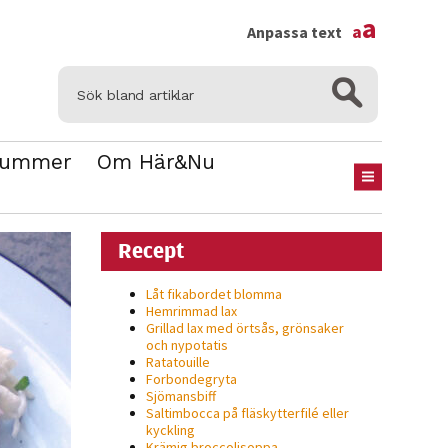
×
a
a
Anpassa text
Nummer
Om Här&Nu
Recept
Låt fikabordet blomma
Hemrimmad lax
Grillad lax med örtsås, grönsaker
och nypotatis
Ratatouille
Forbondegryta
Sjömansbiff
Saltimbocca på fläsk­ytterfilé eller
kyckling
Krämig broccolisoppa