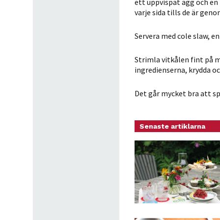
ett uppvispat ägg och en 
varje sida tills de är gen
Servera med cole slaw, en
Strimla vitkålen fint på m
ingredienserna, krydda och
Det går mycket bra att spa
Senaste artiklarna