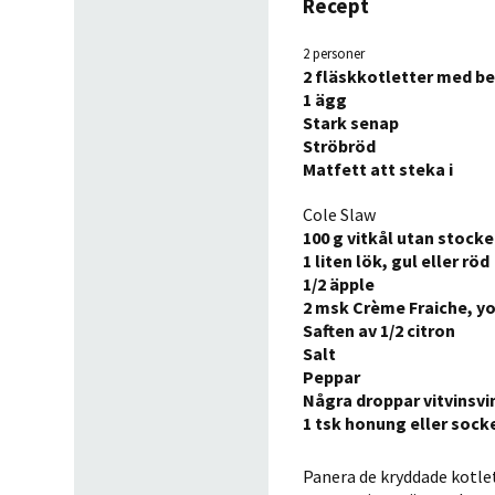
Recept
2 personer
2 fläskkotletter med ben
1 ägg
Stark senap
Ströbröd
Matfett att steka i
Cole Slaw
100 g vitkål utan stock
1 liten lök, gul eller röd
1/2 äpple
2 msk Crème Fraiche, y
Saften av 1/2 citron
Salt
Peppar
Några droppar vitvinsvi
1 tsk honung eller sock
Panera de kryddade kotle