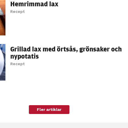
Hemrimmad lax
personligt
anpassat innehåll
Recept
och erbjudanden.
Grillad lax med örtsås, grönsaker och
nypotatis
Recept
Fler artiklar