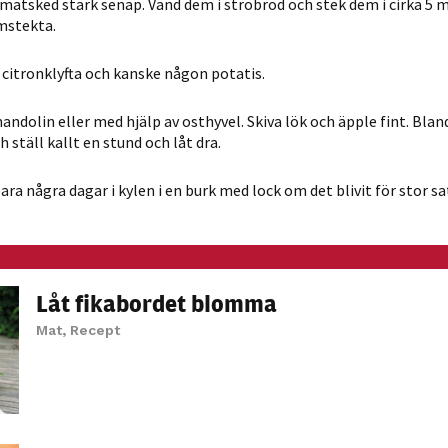
matsked stark senap. Vänd dem i ströbröd och stek dem i cirka 5 
möjligt under
omstekta.
ditt besök.
Om du nekar
 citronklyfta och kanske någon potatis.
de här
kakorna
andolin eller med hjälp av osthyvel. Skiva lök och äpple fint. Bland
kommer viss
 ställ kallt en stund och låt dra.
funktionalitet
att försvinna
ra några dagar i kylen i en burk med lock om det blivit för stor sa
från
hemsidan.
Marknadsföring
Låt fikabordet blomma
Genom att dela
Mat
,
Recept
med dig av dina
intressen och ditt
beteende när du
surfar ökar du
chansen att få se