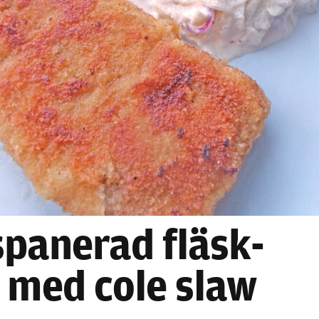
Nödvändiga
Dessa kakor
går inte att
välja bort. De
behövs för
panerad fläsk­
att hemsidan
över huvud
t med cole slaw
taget ska
fungera.