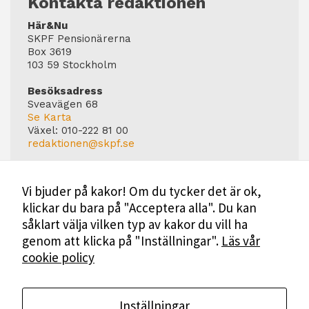
Kontakta redaktionen
personligt
Här&Nu
anpassat innehåll
SKPF Pensionärerna
och erbjudanden.
Box 3619
103 59 Stockholm
Besöksadress
Sveavägen 68
Se Karta
Växel:
010-222 81 00
redaktionen@skpf.se
Chefredaktör
Markus Dahlberg
Vi bjuder på kakor! Om du tycker det är ok,
Tel: 0720-88 17 17
klickar du bara på "Acceptera alla". Du kan
markus.dahlberg@skpf.se
såklart välja vilken typ av kakor du vill ha
Annonsering
genom att klicka på "Inställningar".
Läs vår
Swartling & Bergström Media
cookie policy
Birger Jarlsgatan 110
114 20 Stockholm
Tel: 08-545 160 60
Mer Information
Inställningar