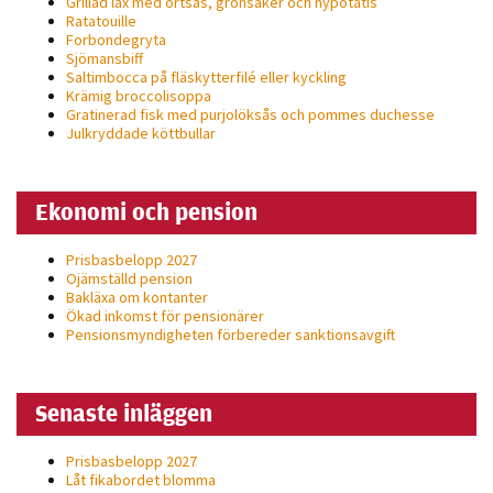
Grillad lax med örtsås, grönsaker och nypotatis
Ratatouille
Statistik
Forbondegryta
För att vi ska
Sjömansbiff
kunna
Saltimbocca på fläsk­ytterfilé eller kyckling
Krämig broccolisoppa
förbättra
Gratinerad fisk med purjolöksås och pommes duchesse
hemsidans
Julkryddade köttbullar
funktionalitet
och
Ekonomi och pension
uppbyggnad,
baserat på
Prisbasbelopp 2027
hur hemsidan
Ojämställd pension
används.
Bakläxa om kontanter
Ökad inkomst för pensionärer
Pensionsmyndigheten förbereder sanktionsavgift
Upplevelse
För att vår
Senaste inläggen
hemsida ska
prestera så
Prisbasbelopp 2027
bra som
Låt fikabordet blomma