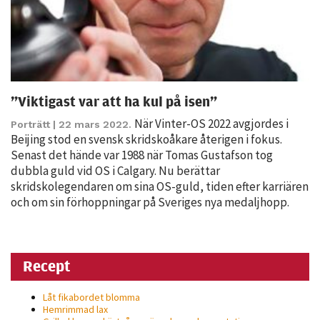
”Viktigast var att ha kul på isen”
När Vinter-OS 2022 avgjordes i
Porträtt
| 22 mars 2022.
Beijing stod en svensk skridskoåkare återigen i fokus.
Nödvändiga
Senast det hände var 1988 när Tomas Gustafson tog
Dessa kakor
dubbla guld vid OS i Calgary. Nu berättar
går inte att
skridskolegendaren om sina OS-guld, tiden efter karriären
välja bort. De
och om sin förhoppningar på Sveriges nya medaljhopp.
behövs för
att hemsidan
över huvud
Recept
taget ska
fungera.
Låt fikabordet blomma
Hemrimmad lax