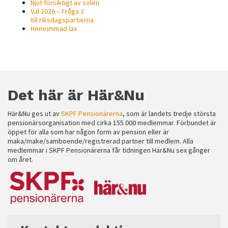
Njut försiktigt av solen
möjligt under
Val 2026 – Fråga 2
ditt besök.
till riksdagspartierna
Om du nekar
Hemrimmad lax
de här
kakorna
kommer viss
funktionalitet
att försvinna
Det här är Här&Nu
från
hemsidan.
Här&Nu ges ut av
SKPF Pensionärerna
, som är landets tredje största
pensionärsorganisation med cirka 155 000 medlemmar. Förbundet är
öppet för alla som har någon form av pension eller är
maka/make/samboende/registrerad partner till medlem. Alla
Marknadsföring
medlemmar i SKPF Pensionärerna får tidningen Här&Nu sex gånger
om året.
Genom att dela
med dig av dina
intressen och ditt
beteende när du
surfar ökar du
chansen att få se