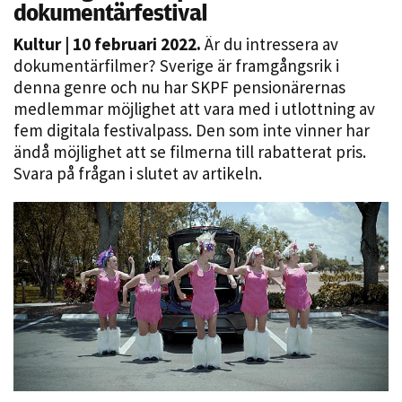
dokumentärfestival
Kultur
| 10 februari 2022.
Är du intressera av
dokumentärfilmer? Sverige är framgångsrik i
denna genre och nu har SKPF pensionärernas
medlemmar möjlighet att vara med i utlottning av
fem digitala festivalpass. Den som inte vinner har
ändå möjlighet att se filmerna till rabatterat pris.
Svara på frågan i slutet av artikeln.
Nödvändiga
Dessa kakor
går inte att
välja bort. De
behövs för
att hemsidan
över huvud
taget ska
fungera.