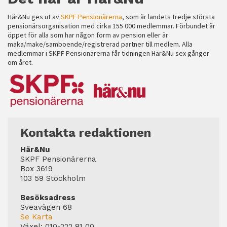
Här&Nu ges ut av
SKPF Pensionärerna
, som är landets tredje största
pensionärsorganisation med cirka 155 000 medlemmar. Förbundet är
öppet för alla som har någon form av pension eller är
maka/make/samboende/registrerad partner till medlem. Alla
medlemmar i SKPF Pensionärerna får tidningen Här&Nu sex gånger
om året.
Kontakta redaktionen
Här&Nu
SKPF Pensionärerna
Box 3619
103 59 Stockholm
Besöksadress
Sveavägen 68
Se Karta
Växel:
010-222 81 00