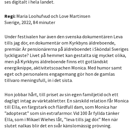
ses digitalt i hela landet.
möjligt under
ditt besök.
Regi:
Maria Loohufvud och Love Martinsen
Om du nekar
Sverige, 2022, 84 minuter
de här
kakorna
Under festivalen har även den svenska dokumentären Leva
kommer viss
tills jag dör, en dokumentär om Kyrkbyns äldreboende,
funktionalitet
premiär. Är pensionärerna på äldreboendet i Sköndal Sveriges
att försvinna
lyckligaste? Livet på hemmet kan gestalta sig mycket olika,
från
men på Kyrkbyns äldreboende finns ett gotländskt
hemsidan.
energiknippe, aktivitetscoachen Monica. Med humor samt
eget och personalens engagemang gör hon de gamlas
tillvaro meningsfull, in i det sista.
Marknadsföring
Hon jobbar hårt, till priset av sin egen familjetid och ett
Genom att dela
dagligt intag av värktabletter. En särskild relation får Monica
med dig av dina
till Ella, en färgstark och flärdfull dam, som Monica har
intressen och ditt
”adopterat” som sin extrafarmor. Vid 100 år fyllda tänker
beteende när du
Ella, som i Mikael Wiehes låt, ”leva tills jag dör.” Men när
surfar ökar du
slutet nalkas blir det en svår känslomässig prövning.
chansen att få se