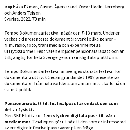
personligt
Regi:
Åsa Ekman, Gustav Ågerstrand, Oscar Hedin Hetteberg
anpassat innehåll
och Anders Teigen
och erbjudanden.
Sverige, 2022, 73 min
Tempo Dokumentärfestival pågår den 7-13 mars. Under en
veckas tid presenteras dokumentära verk i olika genrer –
film, radio, foto, transmedia och experimentella
uttrycksformer. Festivalen erbjuder pensionärsrabatt och är
tillgänglig för hela Sverige genom sin digitala plattform.
Tempo Dokumentärfestival är Sveriges största festival för
dokumentära uttryck. Sedan grundandet 1998 presenteras
dokumentärer från hela världen som annars inte skulle nå en
svensk publik
Pensionärsrabatt till festivalpass får endast den som
deltar fysiskt.
Men SKPF lottar ut
fem stycken digitala pass till våra
medlemmar
. Tvävlingen går ut på att den som är intresserad
av ett digitalt festivalpass svarar på en fråga.