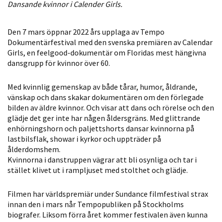
Dansande kvinnor i Calender Girls.
Statistik
För att vi ska
Den 7 mars öppnar 2022 års upplaga av Tempo
kunna
Dokumentärfestival med den svenska premiären av Calendar
förbättra
Girls, en feelgood-dokumentär om Floridas mest hängivna
hemsidans
dansgrupp för kvinnor över 60.
funktionalitet
och
Med kvinnlig gemenskap av både tårar, humor, åldrande,
uppbyggnad,
vänskap och dans skakar dokumentären om den förlegade
baserat på
bilden av äldre kvinnor. Och visar att dans och rörelse och den
glädje det ger inte har någen åldersgräns. Med glittrande
hur hemsidan
enhörningshorn och paljettshorts dansar kvinnorna på
används.
lastbilsflak, showar i kyrkor och uppträder på
ålderdomshem.
Kvinnorna i danstruppen vägrar att bli osynliga och tar i
Upplevelse
stället klivet ut i rampljuset med stolthet och glädje.
För att vår
hemsida ska
Filmen har världspremiär under Sundance filmfestival strax
prestera så
innan den i mars når Tempopubliken på Stockholms
bra som
biografer. Liksom förra året kommer festivalen även kunna