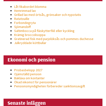
Låt fikabordet blomma
Hemrimmad lax
Grillad lax med örtsås, grönsaker och nypotatis
Ratatouille
Forbondegryta
Sjömansbiff
Saltimbocca på fläsk­ytterfilé eller kyckling
Krämig broccolisoppa
Gratinerad fisk med purjolöksås och pommes duchesse
Julkryddade köttbullar
Ekonomi och pension
Prisbasbelopp 2027
Ojämställd pension
Bakläxa om kontanter
Ökad inkomst för pensionärer
Pensionsmyndigheten förbereder sanktionsavgift
Senaste inläggen