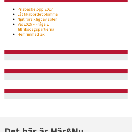
Prisbasbelopp 2027
Låt fikabordet blomma
Njut försiktigt av solen
Val 2026 – Fråga 2
till riksdagspartierna
Hemrimmad lax
Det här är Här&Nu