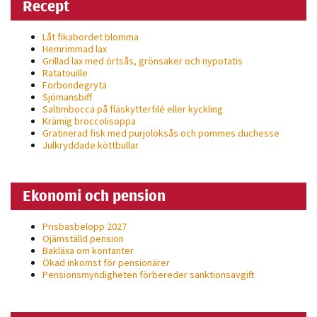
Recept
personligt
anpassat innehåll
Låt fikabordet blomma
och erbjudanden.
Hemrimmad lax
Grillad lax med örtsås, grönsaker och nypotatis
Ratatouille
Forbondegryta
Sjömansbiff
Saltimbocca på fläsk­ytterfilé eller kyckling
Krämig broccolisoppa
Gratinerad fisk med purjolöksås och pommes duchesse
Julkryddade köttbullar
Ekonomi och pension
Prisbasbelopp 2027
Ojämställd pension
Bakläxa om kontanter
Ökad inkomst för pensionärer
Pensionsmyndigheten förbereder sanktionsavgift