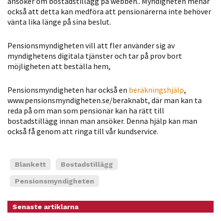
ansöker om bostadstillägg på webben.. Myndigheten menar
Statistik
också att detta kan medföra att pensionärerna inte behöver
vänta lika länge på sina beslut.
För att vi ska
kunna
Pensionsmyndigheten vill att fler använder sig av
förbättra
myndighetens digitala tjänster och tar på prov bort
hemsidans
möjligheten att beställa hem,
funktionalitet
och
Pensionsmyndigheten har också en
beräkningshjälp
,
uppbyggnad,
www.pensionsmyndigheten.se/beraknabt, där man kan ta
baserat på
reda på om man som pensionär kan ha rätt till
hur hemsidan
bostadstillägg innan man ansöker. Denna hjälp kan man
används.
också få genom att ringa till vår kundservice.
Upplevelse
Blankett
Bostadstillägg
För att vår
Pensionsmyndigheten
hemsida ska
prestera så
Senaste artiklarna
bra som