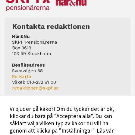
Kontakta redaktionen
Här&Nu
SKPF Pensionärerna
Box 3619
103 59 Stockholm
Besöksadress
Sveavägen 68
Se Karta
Växel:
010-222 81 00
redaktionen@skpf.se
Chefredaktör
Markus Dahlberg
Vi bjuder på kakor! Om du tycker det är ok,
Tel: 0720-88 17 17
klickar du bara på "Acceptera alla". Du kan
markus.dahlberg@skpf.se
såklart välja vilken typ av kakor du vill ha
Annonsering
genom att klicka på "Inställningar".
Läs vår
Swartling & Bergström Media