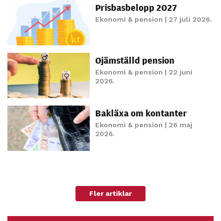
möjligt under
Prisbasbelopp 2027
ditt besök.
Ekonomi & pension
| 27 juli 2026.
Om du nekar
de här
kakorna
Ojämställd pension
kommer viss
Ekonomi & pension
| 22 juni
funktionalitet
2026.
att försvinna
från
hemsidan.
Bakläxa om kontanter
Ekonomi & pension
| 26 maj
2026.
Marknadsföring
Genom att dela
med dig av dina
intressen och ditt
beteende när du
Fler artiklar
surfar ökar du
chansen att få se