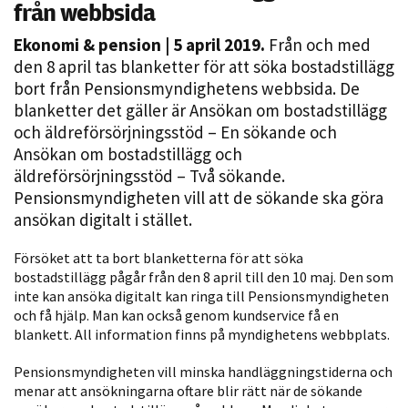
från webbsida
Ekonomi & pension
| 5 april 2019.
Från och med
den 8 april tas blanketter för att söka bostadstillägg
bort från Pensionsmyndighetens webbsida. De
blanketter det gäller är Ansökan om bostadstillägg
och äldreförsörjningsstöd – En sökande och
Ansökan om bostadstillägg och
äldreförsörjningsstöd – Två sökande.
Nödvändiga
Pensionsmyndigheten vill att de sökande ska göra
Dessa kakor
ansökan digitalt i stället.
går inte att
välja bort. De
Försöket att ta bort blanketterna för att söka
behövs för
bostadstillägg pågår från den 8 april till den 10 maj. Den som
inte kan ansöka digitalt kan ringa till Pensionsmyndigheten
att hemsidan
och få hjälp. Man kan också genom kundservice få en
över huvud
blankett. All information finns på myndighetens webbplats.
taget ska
fungera.
Pensionsmyndigheten vill minska handläggningstiderna och
menar att ansökningarna oftare blir rätt när de sökande