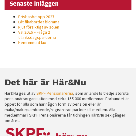
Senaste inläggen
Prisbasbelopp 2027
Låt fikabordet blomma
Njut försiktigt av solen
Val 2026 – Fråga 2
till riksdagspartierna
Hemrimmad lax
Det här är Här&Nu
Här&Nu ges ut av
SKPF Pensionärerna
, som är landets tredje största
pensionärsorganisation med cirka 155 000 medlemmar. Förbundet är
öppet för alla som har någon form av pension eller är
maka/make/samboende/registrerad partner till medlem. Alla
medlemmar i SKPF Pensionärerna får tidningen Här&Nu sex gånger
om året.