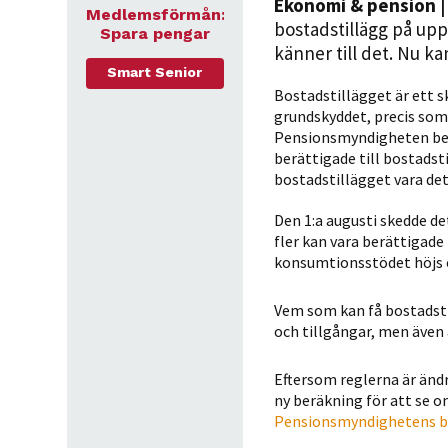
Ekonomi & pension
|
Medlemsförmån:
bostadstillägg på upp 
Spara pengar
känner till det. Nu k
Smart Senior
Bostadstillägget är ett sk
grundskyddet, precis som
Pensionsmyndigheten berä
berättigade till bostadsti
bostadstillägget vara de
Den 1:a augusti skedde d
fler kan vara berättigade 
konsumtionsstödet höjs o
Vem som kan få bostadsti
och tillgångar, men även 
Eftersom reglerna är än
ny beräkning för att se o
Pensionsmyndighetens b