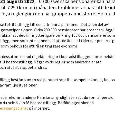
 31 augusti 2022.
100 000 svenska pensionärer kan ha rätt
Statistik
till 7 290 kronor i månaden. Problemet är bara att de in
För att vi ska
an nya regler göra den här gruppen ännu större. Hör du d
kunna
förbättra
attefritt tillägg till den allmänna pensionen. Det är en del av
 garantipensionen. Cirka 290 000 pensionärer har bostadstillägg i
hemsidans
knar att det finns ytterligare omkring 100 000 pensionärer som
funktionalitet
llägg, men som inte känner till att de är det. I tider när priserna 
och
t som behövs för att få en tryggare ekonomi.
uppbyggnad,
baserat på
et dessutom en rad regeländringar i bostadstillägget som innebär
hur hemsidan
till bostadstillägg. Några av de regler som ändrades är att
ch att fribeloppet ändras.
används.
llägg bestäms av en rad parametrar, till exempel inkomst, bost
av familjesituationen.
Upplevelse
För att vår
drade rekommenderar Pensionsmyndigheten att du som är pension
hemsida ska
m du också kan få bostadstillägg. Beräkningen sker på
prestera så
eräkningstjänst
på internet.
bra som