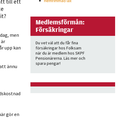
 till ett
Hemrimmad lax
te
it?
Medlemsförmån:
Försäkringar
 dag, men
 är
Du vet väl att du får fina
går upp kan
försäkringar hos Folksam
när du är medlem hos SKPF
Pensionärerna. Läs mer och
spara pengar!
 att ännu
adskostnad
är gör en