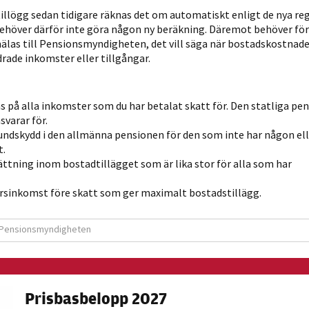
möjligt under
illögg sedan tidigare räknas det om automatiskt enligt de nya re
ditt besök.
ehöver därför inte göra någon ny beräkning. Däremot behöver fö
Om du nekar
las till Pensionsmyndigheten, det vill säga när bostadskostnade
de här
drade inkomster eller tillgångar.
kakorna
kommer viss
funktionalitet
 på alla inkomster som du har betalat skatt för. Den statliga pe
varar för.
att försvinna
undskydd i den allmänna pensionen för den som inte har någon ell
från
t.
hemsidan.
ttning inom bostadtillägget som är lika stor för alla som har
årsinkomst före skatt som ger maximalt bostadstillägg.
Marknadsföring
Genom att dela
Pensionsmyndigheten
med dig av dina
intressen och ditt
beteende när du
surfar ökar du
Prisbasbelopp 2027
chansen att få se