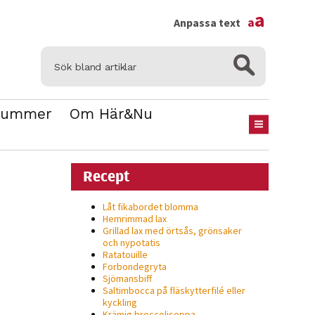
×
a
a
Anpassa text
Nummer
Om Här&Nu
Recept
Låt fikabordet blomma
Hemrimmad lax
Grillad lax med örtsås, grönsaker
och nypotatis
Ratatouille
Forbondegryta
Sjömansbiff
Saltimbocca på fläsk­ytterfilé eller
kyckling
Krämig broccolisoppa