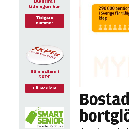
Bläddra i
tidningen här
Tidigare
nummer
Bli medlem i
SKPF
Bli medlem
Bostad
bortgl