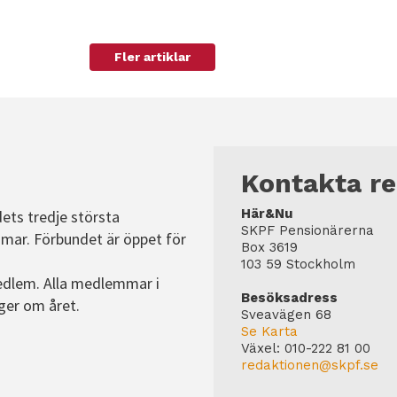
Fler artiklar
Kontakta r
Här&Nu
dets tredje största
SKPF Pensionärerna
mar. Förbundet är öppet för
Box 3619
103 59 Stockholm
edlem. Alla medlemmar i
Besöksadress
ger om året.
Sveavägen 68
Se Karta
Växel:
010-222 81 00
redaktionen@skpf.se