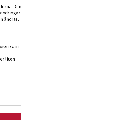
glerna. Den
rändringar
n ändras,
nsion som
er liten