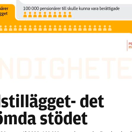
Nödvändiga
Dessa kakor
går inte att
välja bort. De
behövs för
stillägget- det
att hemsidan
över huvud
ömda stödet
taget ska
fungera.