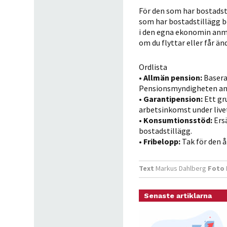
För den som har bostadst
som har bostadstillägg b
i den egna ekonomin anmä
om du flyttar eller får än
Ordlista
•
Allmän pension:
Baseras
Pensionsmyndigheten ans
•
Garantipension:
Ett gr
arbetsinkomst under live
•
Konsumtionsstöd:
Ersä
bostadstillägg.
•
Fribelopp:
Tak för den 
Text
Markus Dahlberg
Foto
Senaste artiklarna