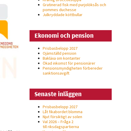
Gratinerad fisk med purjolöksås och
pommes duchesse
Julkryddade köttbullar
Ekonomi och pension
Prisbasbelopp 2027
Ojämställd pension
Bakläxa om kontanter
Ökad inkomst för pensionärer
Pensionsmyndigheten förbereder
sanktionsavgift
Senaste inläggen
Prisbasbelopp 2027
Låt fikabordet blomma
Njut försiktigt av solen
Val 2026 – Fråga 2
till riksdagspartierna