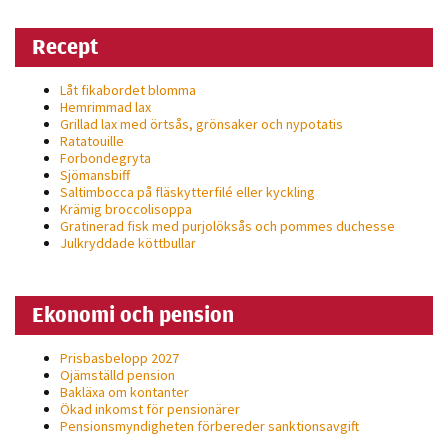
Recept
Låt fikabordet blomma
Hemrimmad lax
Grillad lax med örtsås, grönsaker och nypotatis
Ratatouille
Forbondegryta
Sjömansbiff
Saltimbocca på fläsk­ytterfilé eller kyckling
Krämig broccolisoppa
Gratinerad fisk med purjolöksås och pommes duchesse
Julkryddade köttbullar
Ekonomi och pension
Prisbasbelopp 2027
Ojämställd pension
Bakläxa om kontanter
Ökad inkomst för pensionärer
Pensionsmyndigheten förbereder sanktionsavgift