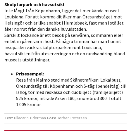
möjligt under
Skulpturpark och havsutsikt
ditt besök.
Inte långt från Köpenhamn, ligger det mer kända museet
Om du nekar
Louisiana. För att komma dit åker man Öresundståget mot
Helsingör och är lika snabbt i Humlebaek, fast man i stället
de här
åker norrut från den danska huvudstaden.
kakorna
Särskilt lockande är ett besök på senvåren, sommaren eller
kommer viss
en bit in på en varm höst. På några timmar har man hunnit
funktionalitet
insupa den vackra skulpturparken runt Louisiana,
att försvinna
havsutsikten från uteserveringen och en rundvandring bland
från
museets utställningar.
hemsidan.
Prisexempel:
Resa från Malmö stad med Skånetrafiken: Lokalbuss,
Öresundståg till Köpenhamn och S-tåg (pendeltåg) till
Marknadsföring
Ishöj, tor med reskassa och duobiljett (familjebiljett)
Genom att dela
525 kronor, inträde Arken 180, smörebröd 300. Totalt
med dig av dina
1 005 kronor.
intressen och ditt
beteende när du
Text
Ullacarin Tiderman
Foto
Torben Petersen
surfar ökar du
chansen att få se