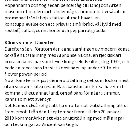
Köpenhamn och tog sedan pendeltåg till Ishöj och Arken
Statistik
museum of modern art. Under några timmar fick vi såväl en
För att vi ska
promenad från Ishöjs station ut mot havet, en
kunna
konstupplevelse och ett prisvärt smörbröd, väl fylld med
förbättra
rostbiff, sallad, cornichoner och pepparrotgrädde.
hemsidans
Känns som ett äventyr
funktionalitet
Därefter såg vi förutom den egna samlingen av modern konst
och
också en utställning med Alphonse Mucha, en tjeckisk art
uppbyggnad,
nouveau konstnär som levde kring sekelskiftet, dog 1939, och
baserat på
hade en renässans för sitt konstnärskap under 60-talets
hur hemsidan
flower power-period.
används.
Nu är kanske inte just denna utställning det som lockar mest
utan snarare själva resan. Bara känslan att korsa havet och
komma till ett annat land, om så bara för några timmar,
känns som ett äventyr.
Upplevelse
Det känns också roligt att ha en alternativ utställning att se
För att vår
fram emot. Från den 1 september fram till den 20 januari
hemsida ska
2019 kommer Arken att visa en utställning med målningar
prestera så
och teckningar av Vincent van Gogh.
bra som