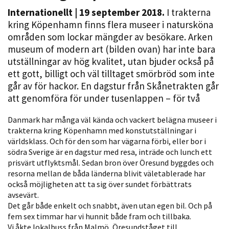
Internationellt
| 19 september 2018.
I trakterna
kring Köpenhamn finns flera museer i natursköna
områden som lockar mängder av besökare. Arken
museum of modern art (bilden ovan) har inte bara
utställningar av hög kvalitet, utan bjuder också på
ett gott, billigt och väl tilltaget smörbröd som inte
går av för hackor. En dagstur från Skånetrakten går
att genomföra för under tusenlappen – för två
Nödvändiga
Dessa kakor
Danmark har många väl kända och vackert belägna museer i
går inte att
trakterna kring Köpenhamn med konstutställningar i
världsklass. Och för den som har vägarna förbi, eller bor i
välja bort. De
södra Sverige är en dagstur med resa, inträde och lunch ett
behövs för
prisvärt utflyktsmål. Sedan bron över Öresund byggdes och
att hemsidan
resorna mellan de båda länderna blivit väletablerade har
över huvud
också möjligheten att ta sig över sundet förbättrats
taget ska
avsevärt.
fungera.
Det går både enkelt och snabbt, även utan egen bil. Och på
fem sex timmar har vi hunnit både fram och tillbaka.
Vi åkte lokalbuss från Malmö, Öresundståget till