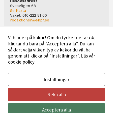
Besöksadress
Sveavägen 68
Se Karta
Växel:
010-222 81 00
redaktionen@skpf.se
Chefredaktör
Markus Dahlberg
Vi bjuder på kakor! Om du tycker det är ok,
Tel: 0720-88 17 17
klickar du bara på "Acceptera alla". Du kan
markus.dahlberg@skpf.se
såklart välja vilken typ av kakor du vill ha
Annonsering
genom att klicka på "Inställningar".
Läs vår
Swartling & Bergström Media
cookie policy
Birger Jarlsgatan 110
114 20 Stockholm
Tel: 08-545 160 60
Mer Information
Inställningar
Neka alla
Bli medlem i SKPF
Acceptera alla