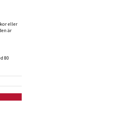
kor eller
den är
ed 80