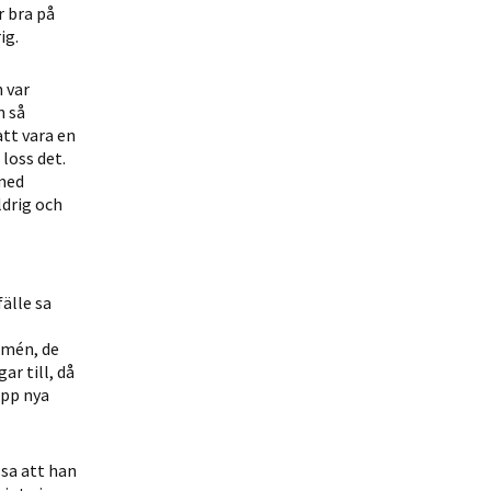
r bra på
ig.
 var
n så
att vara en
loss det.
 med
ldrig och
älle sa
rmén, de
ar till, då
upp nya
sa att han