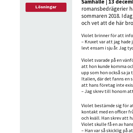
Samhälle
| 13 decem
Lösningar
romansbedrägerier har
sommaren 2018. I dag
och vet att de här b
Violet brinner för att i
– Kruxet var att jag hade
levt ensam i sju år. Jag t
Violet svarade på en vänf
att hon kunde komma och h
upp som hon också sa ja t
Italien, där det fanns en
att hans företag inte exi
– Jag skrev till honom att
Violet bestämde sig för at
kontakt med en officer fr
och kväll. Han skrev att 
Violet skulle få en av hans
– Han var så skicklig på a