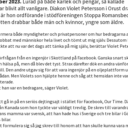
ber 2023.
Lurad på både kärlek och pengar, så kallade
Statistik
 blivit allt vanligare. Diakon Violet Petersson i Orust 
För att vi ska
 är hon ordförande i stödföreningen Stoppa Romansbed
kunna
rotten drabbar både män och kvinnor, yngre som äldre.
förbättra
hemsidans
nformera både myndigheter och privatpersoner om hur bedragarna a
 jobbat med människor hela livet och tömt ut mig själv. Dessutom 
funktionalitet
yckte att nu var det dags att tänka på mig själv, berättar Violet Pet
och
uppbyggnad,
örfrågan från en ingenjör i Skottland på Facebook. Ganska snart s
baserat på
älsa på, men då blev det tyst. Strax därefter dök en andra vänfö
hur hemsidan
ill. Den andre utgav sig för att vara ingenjör på en oljeplattform 
används.
 sådan. Men Violets son hjälpte henne och såg att hemsidan inte va
sterade.
 han var en bedragare, säger Violet.
Upplevelse
t gå in på en seriös dejtingsajt i stället för Facebook, Our Time. D
För att vår
ån Kanada som hon tyckte var väldigt trevlig. De skrev till varand
hemsida ska
hans mamma var svensk, att han hade hus i Sverige och tre bilar i 
prestera så
 bilar.
bra som
tt formulera sig så jag skrev till honom att han skulle kunna vara 