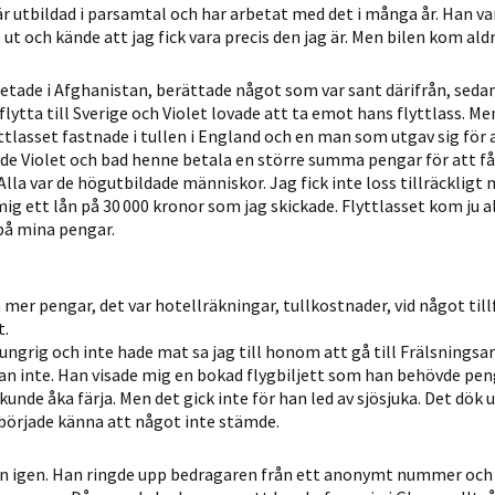
möjligt under
är utbildad i parsamtal och har arbetat med det i många år. Han va
ditt besök.
t och kände att jag fick vara precis den jag är. Men bilen kom aldr
Om du nekar
de här
tade i Afghanistan, berättade något som var sant därifrån, sedan
flytta till Sverige och Violet lovade att ta emot hans flyttlass. Me
kakorna
tlasset fastnade i tullen i England och en man som utgav sig för 
kommer viss
e Violet och bad henne betala en större summa pengar för att få 
funktionalitet
 Alla var de högutbildade människor. Jag fick inte loss tillräckligt
att försvinna
 ett lån på 30 000 kronor som jag skickade. Flyttlasset kom ju a
från
 på mina pengar.
hemsidan.
r pengar, det var hotellräkningar, tullkostnader, vid något tillf
Marknadsföring
t.
hungrig och inte hade mat sa jag till honom att gå till Frälsningsa
Genom att dela
han inte. Han visade mig en bokad flygbiljett som han behövde peng
med dig av dina
kunde åka färja. Men det gick inte för han led av sjösjuka. Det dök 
intressen och ditt
 började känna att något inte stämde.
beteende när du
surfar ökar du
on igen. Han ringde upp bedragaren från ett anonymt nummer och 
chansen att få se