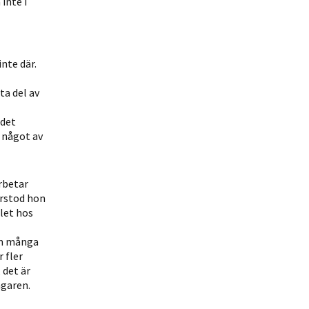
inte i
nte där.
ta del av
 det
r något av
arbetar
örstod hon
let hos
om många
 fler
 det är
agaren.