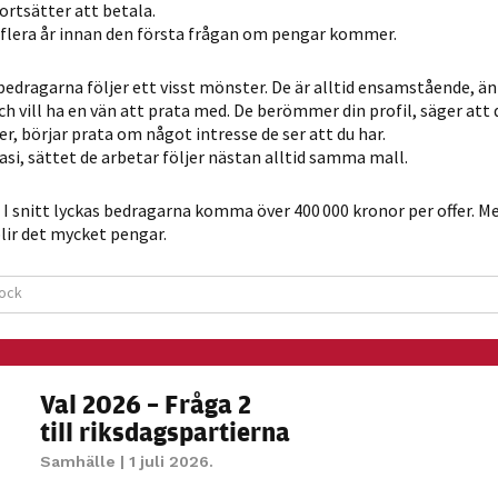
ortsätter att betala.
i flera år innan den första frågan om pengar kommer.
dragarna följer ett visst mönster. De är alltid ensamstående, än
ch vill ha en vän att prata med. De berömmer din profil, säger att 
r, börjar prata om något intresse de ser att du har.
asi, sättet de arbetar följer nästan alltid samma mall.
. I snitt lyckas bedragarna komma över 400 000 kronor per offer. M
ir det mycket pengar.
ock
Val 2026 – Fråga 2
till riksdagspartierna
Samhälle
| 1 juli 2026.