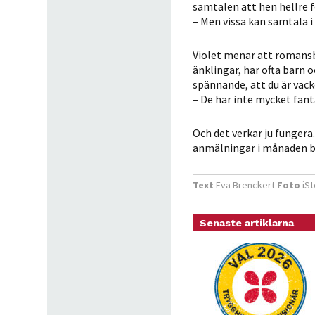
samtalen att hen hellre f
– Men vissa kan samtala 
Violet menar att romansbe
änklingar, har ofta barn o
spännande, att du är vacke
– De har inte mycket fant
Och det verkar ju fungera
anmälningar i månaden bl
Text
Eva Brenckert
Foto
iSt
Senaste artiklarna