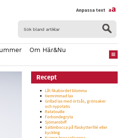
×
a
a
Anpassa text
Nummer
Om Här&Nu
Recept
Låt fikabordet blomma
Hemrimmad lax
Grillad lax med örtsås, grönsaker
och nypotatis
Ratatouille
Forbondegryta
Sjömansbiff
Saltimbocca på fläsk­ytterfilé eller
kyckling
Krämig broccolisoppa