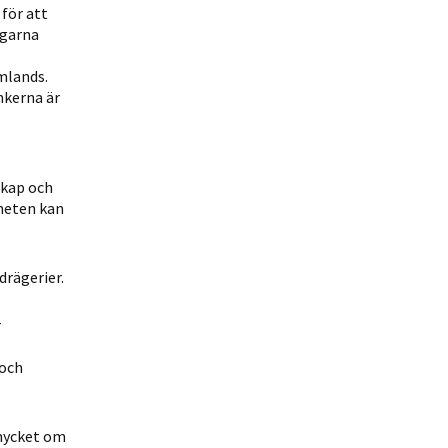
för att
agarna
mlands.
nkerna är
skap och
heten kan
drägerier.
r
 och
 mycket om