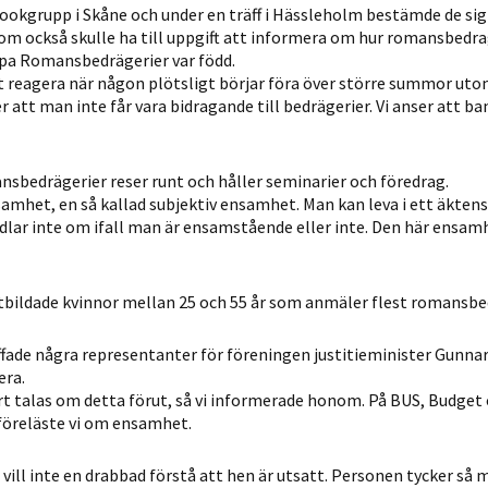
bookgrupp i Skåne och under en träff i Hässleholm bestämde de sig 
som också skulle ha till uppgift att informera om hur romansbedr
pa Romansbedrägerier var född.
tt reagera när någon plötsligt börjar föra över större summor uto
 att man inte får vara bidragande till bedrägerier. Vi anser att ba
sbedrägerier reser runt och håller seminarier och föredrag.
amhet, en så kallad subjektiv ensamhet. Man kan leva i ett äkten
dlar inte om ifall man är ensamstående eller inte. Den här ensam
utbildade kvinnor mellan 25 och 55 år som anmäler flest romansbe
ffade några representanter för föreningen justitieminister Gunna
era.
t talas om detta förut, så vi informerade honom. På BUS, Budget
föreläste vi om ensamhet.
d vill inte en drabbad förstå att hen är utsatt. Personen tycker så