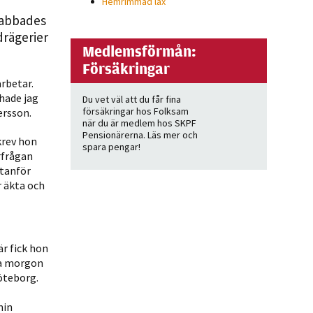
Hemrimmad lax
drabbades
rägerier
Medlemsförmån:
Försäkringar
rbetar.
hade jag
Du vet väl att du får fina
försäkringar hos Folksam
ersson.
när du är medlem hos SKPF
Pensionärerna. Läs mer och
krev hon
spara pengar!
rfrågan
utanför
r äkta och
är fick hon
ra morgon
Göteborg.
min