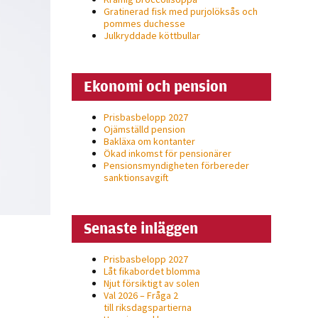
Gratinerad fisk med purjolöksås och
pommes duchesse
Julkryddade köttbullar
Ekonomi och pension
Prisbasbelopp 2027
Ojämställd pension
Bakläxa om kontanter
Ökad inkomst för pensionärer
Pensionsmyndigheten förbereder
sanktionsavgift
Senaste inläggen
Prisbasbelopp 2027
Låt fikabordet blomma
Njut försiktigt av solen
Val 2026 – Fråga 2
till riksdagspartierna