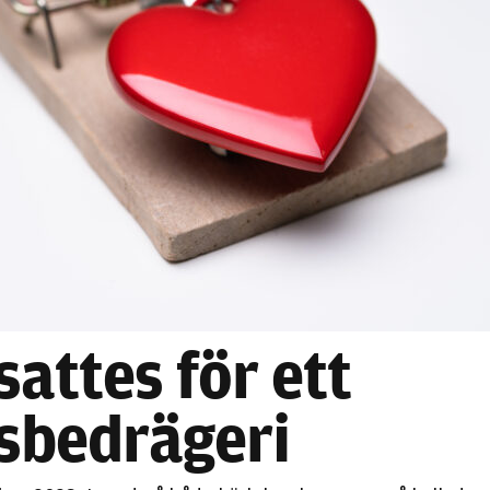
Nödvändiga
Dessa kakor
går inte att
välja bort. De
behövs för
attes för ett
att hemsidan
över huvud
sbedrägeri
taget ska
fungera.