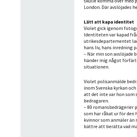
skulle komma över med pen
London. Där avslöjades he
Lätt att kapa identitet
Violet gick igenom fotogr
Identiteten var kapad fr
utrikesdepartementet lade 
hans liv, hans inredning 
– När min son avslöjade b
händer mig något förfärlig
situationen.
Violet polisanmälde bedräg
inom Svenska kyrkan och 
att det inte var hon som 
bedragaren.
– 80 romansbedrägerier p
som har råkat ur för den 
kvinnor som anmäler än m
bättre att berätta vad m