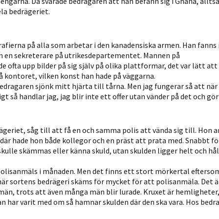
garna. Då svarade bedragaren att han befann sig i Ghana, alltså 
personligt
la bedrägeriet.
anpassat innehåll
och erbjudanden.
afierna på alla som arbetar i den kanadensiska armen. Han fanns i
ån en sekreterare på utrikesdepartementet. Mannen på
ofta upp bilder på sig själv på olika plattformar, det var lätt att 
på kontoret, vilken konst han hade på väggarna.
edragaren sjönk mitt hjärta till tårna. Men jag fungerar så att när
t så handlar jag, jag blir inte ett offer utan vänder på det och gö
eriet, såg till att få en och samma polis att vända sig till. Hon 
där hade hon både kollegor och en präst att prata med. Snabbt f
skulle skämmas eller känna skuld, utan skulden ligger helt och hål
olisanmäls i månaden. Men det finns ett stort mörkertal efters
här sortens bedrägeri skäms för mycket för att polisanmäla. Det är
än, trots att även många män blir lurade. Kruxet är hemligheter,
an har varit med om så hamnar skulden där den ska vara. Hos bedr