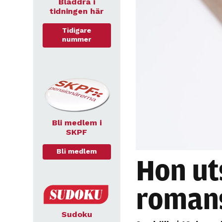
Bläddra i
tidningen här
Tidigare
nummer
Bli medlem i
SKPF
Bli medlem
Hon uts
roman
Sudoku