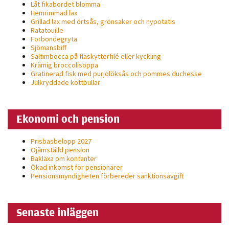
Låt fikabordet blomma
Hemrimmad lax
Grillad lax med örtsås, grönsaker och nypotatis
Ratatouille
Forbondegryta
Sjömansbiff
Saltimbocca på fläsk­ytterfilé eller kyckling
Krämig broccolisoppa
Gratinerad fisk med purjolöksås och pommes duchesse
Julkryddade köttbullar
Ekonomi och pension
Prisbasbelopp 2027
Ojämställd pension
Bakläxa om kontanter
Ökad inkomst för pensionärer
Pensionsmyndigheten förbereder sanktionsavgift
Senaste inläggen