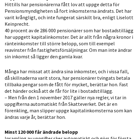
Hittills har pensionärerna fått lov att uppge detta för
Statistik
Pensionsmyndigheten så fort inkomsterna ändrats. Det har
För att vi ska
varit krångligt, och inte fungerat särskilt bra, enligt Liselott
kunna
Keinprecht.
förbättra
40 procent av de 286 000 pensionärer som har bostadstillägg
hemsidans
har uppgett kapitalinkomster. Det är allt från några kronor i
ränteinkomster till större belopp, som till exempel
funktionalitet
reavinster från fastighetsförsäljningar. Om man inte ändrar
och
sin inkomst så ligger den gamla kvar.
uppbyggnad,
baserat på
Många har missat att ändra sina inkomster, och i vissa fall,
hur hemsidan
då skillnaderna varit stora, har pensionärer tvingats betala
används.
tillbaka pengar som de fått för mycket, berättar hon. Fast
det händer också att de får för lite i bostadstillägg.
– Men från den 1 november 2017 gäller nya regler, vi tar in
Upplevelse
uppgifterna automatiskt från Skatteverket. Det är en
förenkling, man slipper uppge kapitalinkomsterna som kan
För att vår
ändras varje år, berättar hon.
hemsida ska
prestera så
Minst 120 000 får ändrade belopp
bra som
Insamling av uppgifter sker automatiskt och görs för första