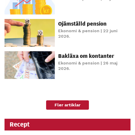
personligt
anpassat innehåll
och erbjudanden.
Ojämställd pension
Ekonomi & pension
| 22 juni
2026.
Bakläxa om kontanter
Ekonomi & pension
| 26 maj
2026.
Fler artiklar
Recept