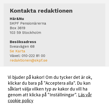
Kontakta redaktionen
Här&Nu
SKPF Pensionärerna
Box 3619
103 59 Stockholm
Besöksadress
Sveavägen 68
Se Karta
Växel:
010-222 81 00
redaktionen@skpf.se
Chefredaktör
Markus Dahlberg
Vi bjuder på kakor! Om du tycker det är ok,
Tel: 0720-88 17 17
klickar du bara på "Acceptera alla". Du kan
markus.dahlberg@skpf.se
såklart välja vilken typ av kakor du vill ha
Annonsering
genom att klicka på "Inställningar".
Läs vår
Swartling & Bergström Media
cookie policy
Birger Jarlsgatan 110
114 20 Stockholm