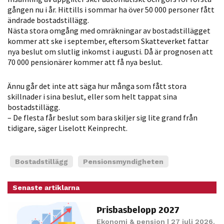
möjligt under
gången nu i år. Hittills i sommar ha över 50 000 personer fått
ditt besök.
ändrade bostadstillägg.
Om du nekar
Nästa stora omgång med omräkningar av bostadstillägget
de här
kommer att ske i september, eftersom Skatteverket fattar
nya beslut om slutlig inkomst i augusti. Då är prognosen att
kakorna
70 000 pensionärer kommer att få nya beslut.
kommer viss
funktionalitet
Ännu går det inte att säga hur många som fått stora
att försvinna
skillnader i sina beslut, eller som helt tappat sina
från
bostadstillägg.
hemsidan.
– De flesta får beslut som bara skiljer sig lite grand från
tidigare, säger Liselott Keinprecht.
Marknadsföring
Genom att dela
Bostadstillägg
Pensionsmyndigheten
med dig av dina
intressen och ditt
Senaste artiklarna
beteende när du
surfar ökar du
Prisbasbelopp 2027
chansen att få se
Ekonomi & pension
| 27 juli 2026.