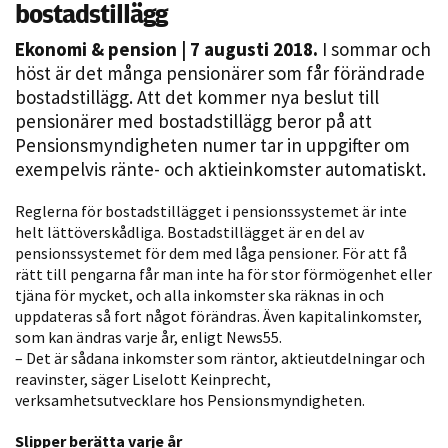
bostadstillägg
Ekonomi & pension
| 7 augusti 2018.
I sommar och
höst är det många pensionärer som får förändrade
bostadstillägg. Att det kommer nya beslut till
pensionärer med bostadstillägg beror på att
Pensionsmyndigheten numer tar in uppgifter om
exempelvis ränte- och aktieinkomster automatiskt.
Nödvändiga
Reglerna för bostadstillägget i pensionssystemet är inte
Dessa kakor
helt lättöverskådliga. Bostadstillägget är en del av
pensionssystemet för dem med låga pensioner. För att få
går inte att
rätt till pengarna får man inte ha för stor förmögenhet eller
välja bort. De
tjäna för mycket, och alla inkomster ska räknas in och
behövs för
uppdateras så fort något förändras. Även kapitalinkomster,
att hemsidan
som kan ändras varje år, enligt News55.
över huvud
– Det är sådana inkomster som räntor, aktieutdelningar och
taget ska
reavinster, säger Liselott Keinprecht,
fungera.
verksamhetsutvecklare hos Pensionsmyndigheten.
Slipper berätta varje år