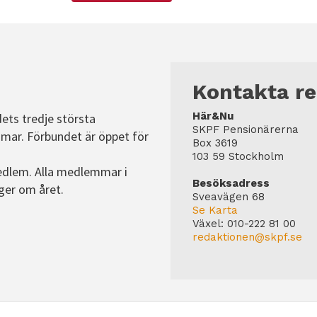
Kontakta r
Här&Nu
dets tredje största
SKPF Pensionärerna
mar. Förbundet är öppet för
Box 3619
103 59 Stockholm
edlem. Alla medlemmar i
Besöksadress
ger om året.
Sveavägen 68
Se Karta
Växel:
010-222 81 00
redaktionen@skpf.se