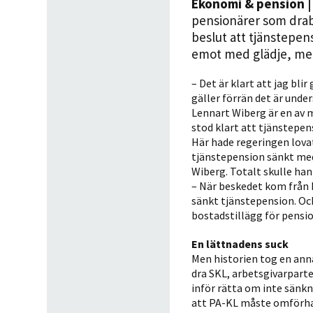
Ekonomi & pension
|
pensionärer som drabb
beslut att tjänstepe
emot med glädje, men
– Det är klart att jag bli
gäller förrän det är under
Lennart Wiberg är en av 
stod klart att tjänstepen
Här hade regeringen lovat
tjänstepension sänkt med
Wiberg. Totalt skulle han
– När beskedet kom från K
sänkt tjänstepension. Oc
bostadstillägg för pensio
En lättnadens suck
Men historien tog en ann
dra SKL, arbetsgivarparte
inför rätta om inte sänkn
att PA-KL måste omförha