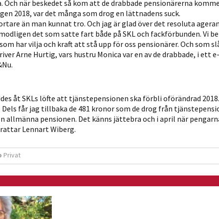
ka. Och när beskedet så kom att de drabbade pensionärerna komme
möjligt under
en 2018, var det många som drog en lättnadens suck.
ditt besök.
 fortare än man kunnat tro. Och jag är glad över det resoluta agera
Om du nekar
rmodligen det som satte fart både på SKL och fackförbunden. Vi b
de här
om har vilja och kraft att stå upp för oss pensionärer. Och som sl
kakorna
iver Arne Hurtig, vars hustru Monica var en av de drabbade, i ett e
kommer viss
&Nu.
funktionalitet
att försvinna
från
es åt SKLs löfte att tjänstepensionen ska förbli oförändrad 2018
et. Dels får jag tillbaka de 481 kronor som de drog från tjänstepens
hemsidan.
den allmänna pensionen. Det känns jättebra och i april när penga
krattar Lennart Wiberg.
Marknadsföring
o
Privat
Genom att dela
med dig av dina
intressen och ditt
beteende när du
surfar ökar du
chansen att få se