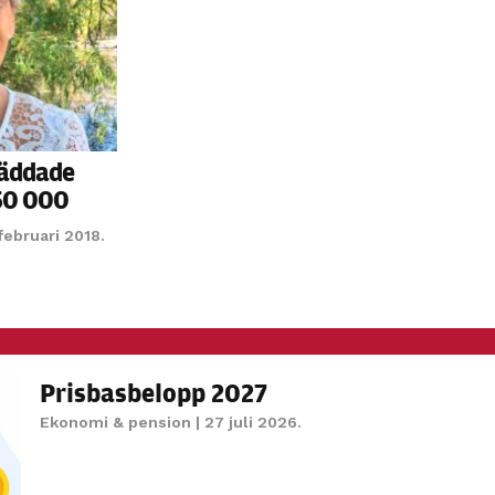
personligt
anpassat innehåll
och erbjudanden.
äddade
50 000
februari 2018.
Prisbasbelopp 2027
Ekonomi & pension
| 27 juli 2026.