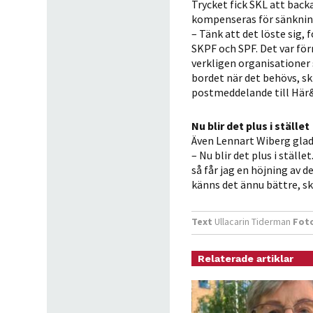
Trycket fick SKL att bac
kompenseras för sänkning
– Tänk att det löste sig,
SKPF och SPF. Det var fö
verkligen organisationer s
bordet när det behövs, skr
postmeddelande till Här
Nu blir det plus i stället
Även Lennart Wiberg gladd
– Nu blir det plus i ställ
så får jag en höjning av 
känns det ännu bättre, s
Text
Ullacarin Tiderman
Fot
Relaterade artiklar