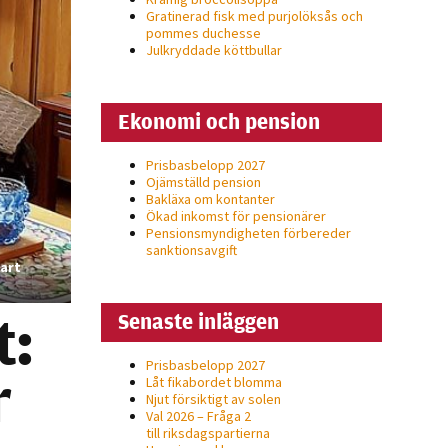
Gratinerad fisk med purjolöksås och
pommes duchesse
Julkryddade köttbullar
Ekonomi och pension
Prisbasbelopp 2027
Ojämställd pension
Bakläxa om kontanter
Ökad inkomst för pensionärer
Pensionsmyndigheten förbereder
sanktionsavgift
nart
t:
Senaste inläggen
Prisbasbelopp 2027
r
Låt fikabordet blomma
Njut försiktigt av solen
Val 2026 – Fråga 2
till riksdagspartierna