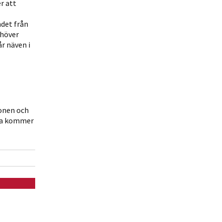
r att
ndet från
ehöver
år näven i
-
.
ionen och
rna kommer