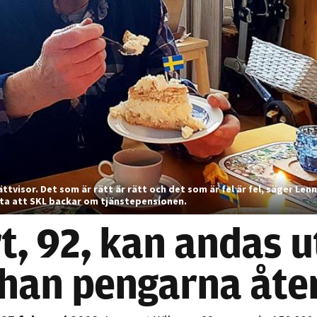
Nödvändiga
Dessa kakor
går inte att
rättvisor. Det som är rätt är rätt och det som är fel är fel, säger Len
välja bort. De
rta att SKL backar om tjänstepensionen.
behövs för
t, 92, kan andas u
att hemsidan
över huvud
 han pengarna åte
taget ska
fungera.