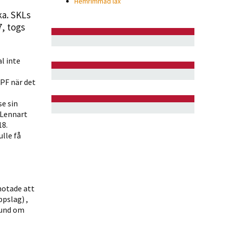
Hemrimmad lax
ka. SKLs
, togs
al inte
PF när det
se sin
 Lennart
18.
lle få
hotade att
pslag) ,
bund om