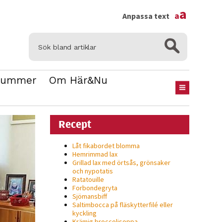
×
a
a
Anpassa text
Nummer
Om Här&Nu
Recept
Låt fikabordet blomma
Hemrimmad lax
Grillad lax med örtsås, grönsaker
och nypotatis
Ratatouille
Forbondegryta
Sjömansbiff
Saltimbocca på fläsk­ytterfilé eller
kyckling
Krämig broccolisoppa