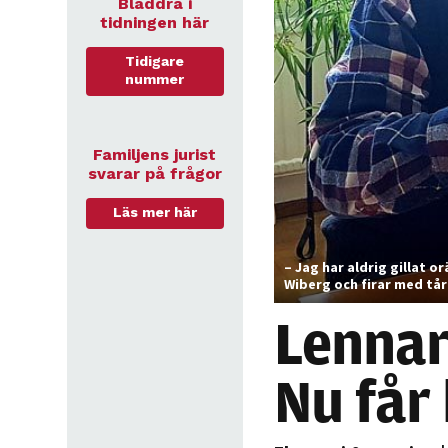
Bläddra i
tidningen här
Tidigare
nummer
Familjens jurist
svarar på frågor
Läs mer här
– Jag har aldrig gillat o
Wiberg och firar med tå
Lennar
Nu får