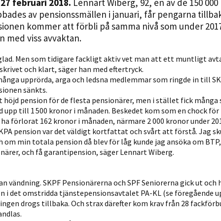
 27 februari 2018.
Lennart Wiberg, 92, en av de 150 000
Statistik
ades av pensionssmällen i januari, får pengarna tillba
För att vi ska
nsionen kommer att förbli på samma nivå som under 2017
kunna
 med viss avvaktan.
förbättra
hemsidans
r glad. Men som tidigare fackligt aktiv vet man att ett muntligt avt
skrivet och klart, säger han med eftertryck.
funktionalitet
många upprörda, arga och ledsna medlemmar som ringde in till SK
och
sionen sänkts.
uppbyggnad,
 höjd pension för de flesta pensionärer, men i stället fick många 
baserat på
 upp till 1 500 kronor i månaden. Beskedet kom som en chock för
hur hemsidan
 ha förlorat 162 kronor i månaden, närmare 2 000 kronor under 20
används.
PA pension var det väldigt kortfattat och svårt att förstå. Jag sku
h om min totala pension då blev för låg kunde jag ansöka om BTP,
närer, och få garantipension, säger Lennart Wiberg.
Upplevelse
För att vår
an vändning. SKPF Pensionärerna och SPF Seniorerna gick ut och 
hemsida ska
n i det omstridda tjänstepensionsavtalet PA-KL (se föregående up
prestera så
ingen drogs tillbaka. Och strax därefter kom krav från 28 fackför
bra som
ndlas.