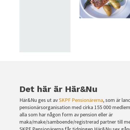
Det här är Här&Nu
Här&Nu ges ut av
SKPF Pensionärerna
, som är lan
pensionärsorganisation med cirka 155 000 medlem
alla som har någon form av pension eller är
maka/make/samboende/registrerad partner till m
SKPF Pensionärerna får tidningen Här&Nu sex gån