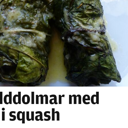
Nödvändiga
Dessa kakor
går inte att
välja bort. De
behövs för
lddolmar med
att hemsidan
över huvud
i squash
taget ska
fungera.