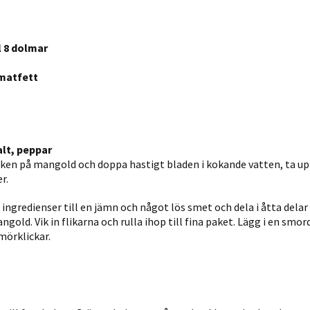
Statistik
För att vi ska
l 8 dolmar
kunna
förbättra
 matfett
hemsidans
funktionalitet
och
uppbyggnad,
baserat på
alt, peppar
lken på mangold och doppa hastigt bladen i kokande vatten, ta up
hur hemsidan
r.
används.
ingredienser till en jämn och något lös smet och dela i åtta delar
ngold. Vik in flikarna och rulla ihop till fina paket. Lägg i en smor
Upplevelse
mörklickar.
För att vår
hemsida ska
prestera så
bra som