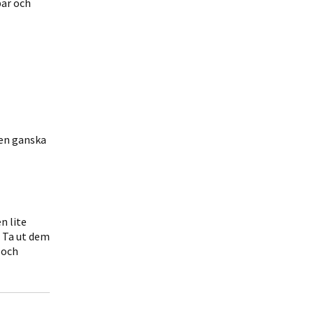
par och
 en ganska
n lite
. Ta ut dem
 och