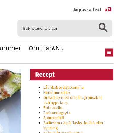
×
a
a
Anpassa text
Nummer
Om Här&Nu
Recept
Låt fikabordet blomma
Hemrimmad lax
Grillad lax med örtsås, grönsaker
och nypotatis
Ratatouille
Forbondegryta
Sjömansbiff
Saltimbocca på fläsk­ytterfilé eller
kyckling
Krämig broccolisoppa