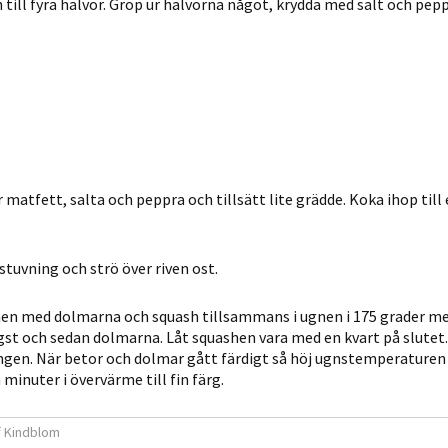
till fyra halvor. Gröp ur halvorna något, krydda med salt och pep
möjligt under
ditt besök.
Om du nekar
de här
kakorna
kommer viss
funktionalitet
att försvinna
 matfett, salta och peppra och tillsätt lite grädde. Koka ihop till
från
hemsidan.
tuvning och strö över riven ost.
Marknadsföring
men med dolmarna och squash tillsammans i ugnen i 175 grader me
Genom att dela
gst och sedan dolmarna. Låt squashen vara med en kvart på slutet
med dig av dina
gen. När betor och dolmar gått färdigt så höj ugns­temperaturen
intressen och ditt
minuter i övervärme till fin färg.
beteende när du
surfar ökar du
f Kindblom
chansen att få se