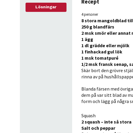
Recept
Lösningar
4 personer
8 stora mangoldblad til
250 g blandfärs
2 msk smör eller annat
1 ägg
1 dl grädde eller mjölk
1 finhackad gul lök
1 msk tomatpuré
1/2 msk fransk senap, s
Skär bort den grövre stjä
rinna av på hushållspappe
Blanda färsen med övriga 
dem på var sitt blad av ma
form och lägg på några s
Squash
2 squash – inte så stora
Salt och peppar