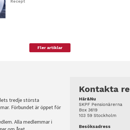
Recept
Fler artiklar
Kontakta r
Här&Nu
dets tredje största
SKPF Pensionärerna
mar. Förbundet är öppet för
Box 3619
103 59 Stockholm
edlem. Alla medlemmar i
Besöksadress
ger om året.