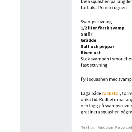
Dela squashen på längden 
förbaka 15 min i ugnen.
Svampstuvning
1/2 liter färsk svamp
Smör
Grädde
Salt och peppar
Riven ost
Stek svampen i smör eller
fast stuvning.
Fyll squashen med svamps
Laga både
rödbetor
, for
olika tid. Rödbetorna län
och lägg på svampstuvnin
gratinera squashen några 
Text
Leif Kindblom
Foto
Lei