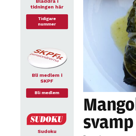
Bläddra i
tidningen här
Tidigare
nummer
Bli medlem i
SKPF
Bli medlem
Mango
svamp 
Sudoku