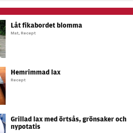
personligt
anpassat innehåll
och erbjudanden.
Låt fikabordet blomma
Mat
,
Recept
Hemrimmad lax
Recept
Grillad lax med örtsås, grönsaker och
nypotatis