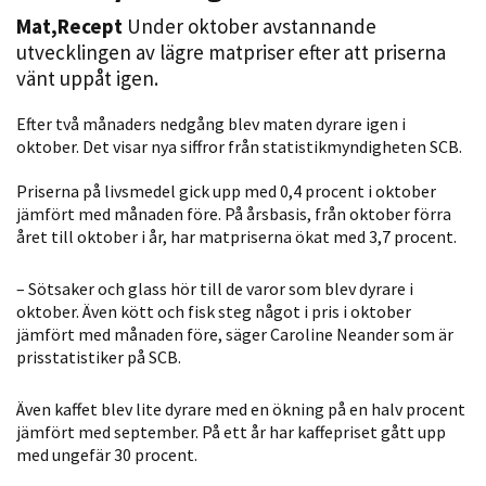
Mat
,
Recept
Under oktober avstannande
utvecklingen av lägre matpriser efter att priserna
vänt uppåt igen.
Efter två månaders nedgång blev maten dyrare igen i
oktober. Det visar nya siffror från statistikmyndigheten SCB.
Priserna på livsmedel gick upp med 0,4 procent i oktober
jämfört med månaden före. På årsbasis, från oktober förra
Nödvändiga
året till oktober i år, har matpriserna ökat med 3,7 procent.
Dessa kakor
går inte att
– Sötsaker och glass hör till de varor som blev dyrare i
välja bort. De
oktober. Även kött och fisk steg något i pris i oktober
behövs för
jämfört med månaden före, säger Caroline Neander som är
att hemsidan
prisstatistiker på SCB.
över huvud
taget ska
Även kaffet blev lite dyrare med en ökning på en halv procent
fungera.
jämfört med september. På ett år har kaffepriset gått upp
med ungefär 30 procent.