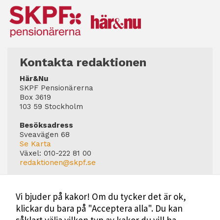
Kontakta redaktionen
Här&Nu
SKPF Pensionärerna
Box 3619
103 59 Stockholm
Besöksadress
Sveavägen 68
Se Karta
Växel:
010-222 81 00
redaktionen@skpf.se
Chefredaktör
Markus Dahlberg
Vi bjuder på kakor! Om du tycker det är ok,
Tel: 0720-88 17 17
klickar du bara på "Acceptera alla". Du kan
markus.dahlberg@skpf.se