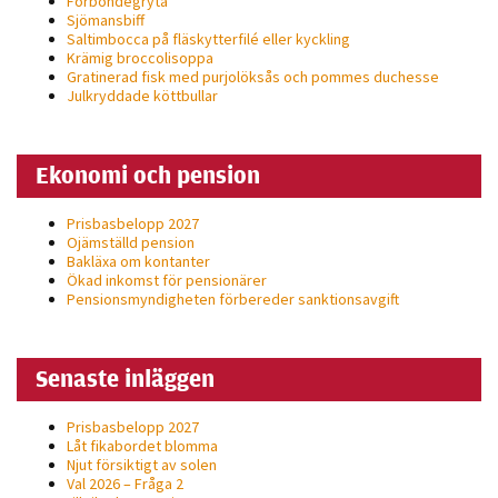
Forbondegryta
personligt
Sjömansbiff
Saltimbocca på fläsk­ytterfilé eller kyckling
anpassat innehåll
Krämig broccolisoppa
och erbjudanden.
Gratinerad fisk med purjolöksås och pommes duchesse
Julkryddade köttbullar
Ekonomi och pension
Prisbasbelopp 2027
Ojämställd pension
Bakläxa om kontanter
Ökad inkomst för pensionärer
Pensionsmyndigheten förbereder sanktionsavgift
Senaste inläggen
Prisbasbelopp 2027
Låt fikabordet blomma
Njut försiktigt av solen
Val 2026 – Fråga 2