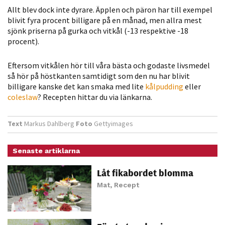
Allt blev dock inte dyrare. Äpplen och päron har till exempel
Statistik
blivit fyra procent billigare på en månad, men allra mest
För att vi ska
sjönk priserna på gurka och vitkål (-13 respektive -18
kunna
procent).
förbättra
hemsidans
Eftersom vitkålen hör till våra bästa och godaste livsmedel
funktionalitet
så hör på höstkanten samtidigt som den nu har blivit
och
billigare kanske det kan smaka med lite
kålpudding
eller
uppbyggnad,
coleslaw
? Recepten hittar du via länkarna.
baserat på
hur hemsidan
Text
Markus Dahlberg
Foto
Gettyimages
används.
Senaste artiklarna
Upplevelse
Låt fikabordet blomma
För att vår
Mat
,
Recept
hemsida ska
prestera så
bra som