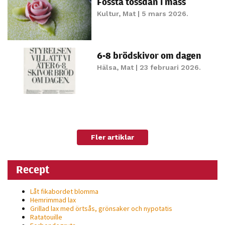
Fössta tossdan i mass
möjligt under
Kultur
,
Mat
| 5 mars 2026.
ditt besök.
Om du nekar
de här
kakorna
6-8 brödskivor om dagen
kommer viss
Hälsa
,
Mat
| 23 februari 2026.
funktionalitet
att försvinna
från
hemsidan.
Fler artiklar
Marknadsföring
Genom att dela
Recept
med dig av dina
intressen och ditt
Låt fikabordet blomma
beteende när du
Hemrimmad lax
Grillad lax med örtsås, grönsaker och nypotatis
surfar ökar du
Ratatouille
chansen att få se