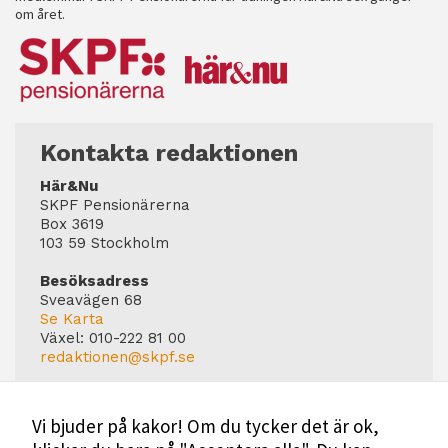
om året.
Kontakta redaktionen
Här&Nu
SKPF Pensionärerna
Box 3619
103 59 Stockholm
Besöksadress
Sveavägen 68
Se Karta
Växel:
010-222 81 00
redaktionen@skpf.se
Chefredaktör
Markus Dahlberg
Vi bjuder på kakor! Om du tycker det är ok,
Tel: 0720-88 17 17