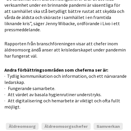
verksamhet under en brinnande pandemi är väsentliga för
Statistik
att samhället ska stå betydligt bättre rustat att skydda och
För att vi ska
vårda de äldsta och sköraste i samhället i en framtida
kunna
liknande kris”, säger Jenny Wibacke, ordförande i Livo i ett
förbättra
pressmeddelande.
hemsidans
funktionalitet
Rapporten från branschföreningen visar att chefer inom
och
äldreomsorg ändå anser att krisledarskapet under pandemin
uppbyggnad,
har fungerat väl.
baserat på
hur hemsidan
Andra förbättringsområden som cheferna ser är:
· Tydlig kommunikation och information, och ett närvarande
används.
ledarskap.
· Fungerande samarbete.
· Att värdet av basala hygienrutiner understryks.
Upplevelse
· Att digitalisering och hemarbete är viktigt och ofta fullt
För att vår
möjligt.
hemsida ska
prestera så
bra som
Äldreomsorg
Äldreomsorgschefer
Samverkan