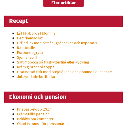
Fler artiklar
personligt
anpassat innehåll
och erbjudanden.
Recept
Låt fikabordet blomma
Hemrimmad lax
Grillad lax med örtsås, grönsaker och nypotatis
Ratatouille
Forbondegryta
Sjömansbiff
Saltimbocca på fläsk­ytterfilé eller kyckling
Krämig broccolisoppa
Gratinerad fisk med purjolöksås och pommes duchesse
Julkryddade köttbullar
Ekonomi och pension
Prisbasbelopp 2027
Ojämställd pension
Bakläxa om kontanter
Ökad inkomst för pensionärer