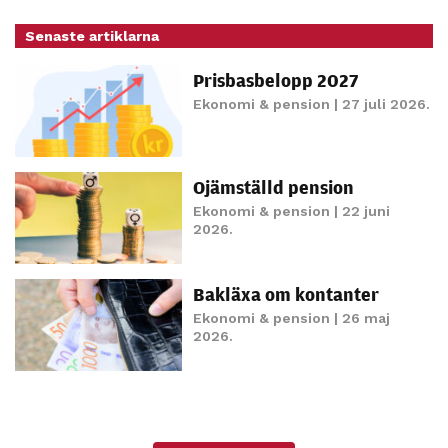
möjligt under
ditt besök.
Senaste artiklarna
Om du nekar
Prisbasbelopp 2027
de här
kakorna
Ekonomi & pension
| 27 juli 2026.
kommer viss
funktionalitet
att försvinna
Ojämställd pension
från
Ekonomi & pension
| 22 juni
hemsidan.
2026.
Bakläxa om kontanter
Marknadsföring
Ekonomi & pension
| 26 maj
Genom att dela
2026.
med dig av dina
intressen och ditt
beteende när du
surfar ökar du
chansen att få se