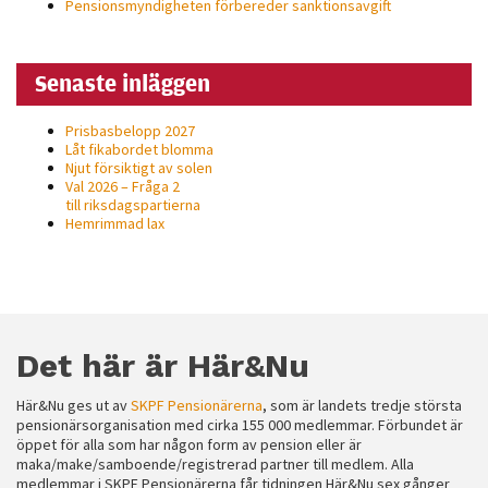
Pensionsmyndigheten förbereder sanktionsavgift
Senaste inläggen
Prisbasbelopp 2027
Låt fikabordet blomma
Njut försiktigt av solen
Val 2026 – Fråga 2
till riksdagspartierna
Hemrimmad lax
Det här är Här&Nu
Här&Nu ges ut av
SKPF Pensionärerna
, som är landets tredje största
pensionärsorganisation med cirka 155 000 medlemmar. Förbundet är
öppet för alla som har någon form av pension eller är
maka/make/samboende/registrerad partner till medlem. Alla
medlemmar i SKPF Pensionärerna får tidningen Här&Nu sex gånger