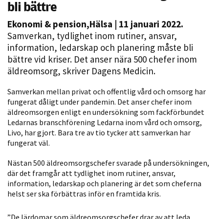
bli bättre
Ekonomi & pension
,
Hälsa
| 11 januari 2022.
Samverkan, tydlighet inom rutiner, ansvar,
information, ledarskap och planering måste bli
bättre vid kriser. Det anser nära 500 chefer inom
äldreomsorg, skriver Dagens Medicin.
Samverkan mellan privat och offentlig vård och omsorg har
Nödvändiga
fungerat dåligt under pandemin. Det anser chefer inom
äldreomsorgen enligt en undersökning som fackförbundet
Dessa kakor
Ledarnas branschförening Ledarna inom vård och omsorg,
går inte att
Livo, har gjort. Bara tre av tio tycker att samverkan har
välja bort. De
fungerat väl.
behövs för
att hemsidan
Nästan 500 äldreomsorgschefer svarade på undersökningen,
över huvud
där det framgår att tydlighet inom rutiner, ansvar,
taget ska
information, ledarskap och planering är det som cheferna
helst ser ska förbättras inför en framtida kris.
fungera.
”De lärdomar som äldreomsorgschefer drar av att leda