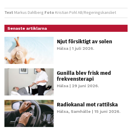
Statistik
Text
Markus Dahlberg
Foto
Kristian Pohl AB/Regeringskansliet
För att vi ska
kunna
förbättra
Senaste artiklarna
hemsidans
Njut försiktigt av solen
funktionalitet
Hälsa
| 1 juli 2026.
och
uppbyggnad,
baserat på
hur hemsidan
Gunilla blev frisk med
används.
frekvensterapi
Hälsa
| 29 juni 2026.
Upplevelse
Radiokanal mot rattilska
För att vår
Hälsa
,
Samhälle
| 15 juni 2026.
hemsida ska
prestera så
bra som