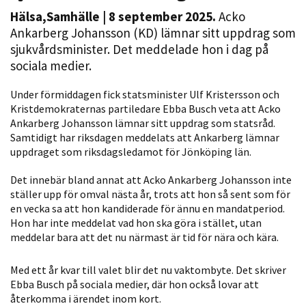
Hälsa
,
Samhälle
| 8 september 2025.
Acko
Ankarberg Johansson (KD) lämnar sitt uppdrag som
sjukvårdsminister. Det meddelade hon i dag på
sociala medier.
Under förmiddagen fick statsminister Ulf Kristersson och
Kristdemokraternas partiledare Ebba Busch veta att Acko
Ankarberg Johansson lämnar sitt uppdrag som statsråd.
Samtidigt har riksdagen meddelats att Ankarberg lämnar
Nödvändiga
uppdraget som riksdagsledamot för Jönköping län.
Dessa kakor
går inte att
Det innebär bland annat att Acko Ankarberg Johansson inte
välja bort. De
ställer upp för omval nästa år, trots att hon så sent som för
behövs för
en vecka sa att hon kandiderade för ännu en mandatperiod.
att hemsidan
Hon har inte meddelat vad hon ska göra i stället, utan
meddelar bara att det nu närmast är tid för nära och kära.
över huvud
taget ska
Med ett år kvar till valet blir det nu vaktombyte. Det skriver
fungera.
Ebba Busch på sociala medier, där hon också lovar att
återkomma i ärendet inom kort.