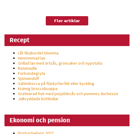
möjligt under
ditt besök.
Om du nekar
Fler artiklar
de här
kakorna
kommer viss
Recept
funktionalitet
att försvinna
Låt fikabordet blomma
Hemrimmad lax
från
Grillad lax med örtsås, grönsaker och nypotatis
hemsidan.
Ratatouille
Forbondegryta
Sjömansbiff
Saltimbocca på fläsk­ytterfilé eller kyckling
Marknadsföring
Krämig broccolisoppa
Gratinerad fisk med purjolöksås och pommes duchesse
Genom att dela
Julkryddade köttbullar
med dig av dina
intressen och ditt
beteende när du
Ekonomi och pension
surfar ökar du
chansen att få se
Prisbasbelopp 2027