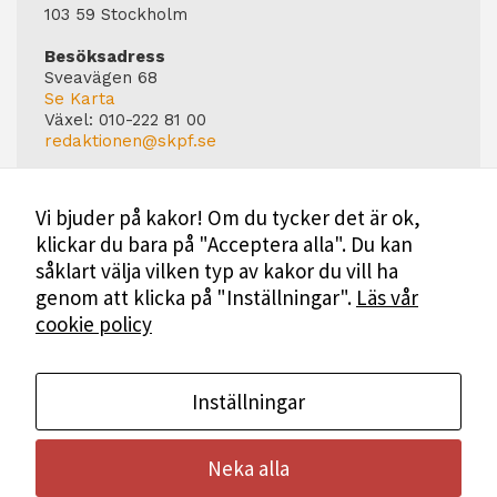
103 59 Stockholm
Besöksadress
Sveavägen 68
Se Karta
Växel:
010-222 81 00
redaktionen@skpf.se
Chefredaktör
Markus Dahlberg
Vi bjuder på kakor! Om du tycker det är ok,
Tel: 0720-88 17 17
klickar du bara på "Acceptera alla". Du kan
markus.dahlberg@skpf.se
såklart välja vilken typ av kakor du vill ha
Annonsering
genom att klicka på "Inställningar".
Läs vår
Swartling & Bergström Media
cookie policy
Birger Jarlsgatan 110
114 20 Stockholm
Tel: 08-545 160 60
Mer Information
Inställningar
Neka alla