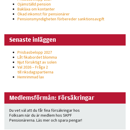
Ojämställd pension
personligt
Bakläxa om kontanter
anpassat innehåll
Ökad inkomst för pensionärer
och erbjudanden.
Pensionsmyndigheten förbereder sanktionsavgift
Senaste inläggen
Prisbasbelopp 2027
Låt fikabordet blomma
Njut försiktigt av solen
Val 2026 – Fråga 2
till riksdagspartierna
Hemrimmad lax
Medlemsförmån: Försäkringar
Du vet väl att du får fina försäkringar hos
Folksam när du är medlem hos SKPF
Pensionärerna. Läs mer och spara pengar!