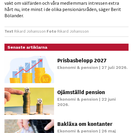
möjligt under
vakt om välfärden och våra medlemmars intressen extra
hårt nu, inte minst i de olika pensionärsråden, säger Berit
ditt besök.
Bölander.
Om du nekar
de här
kakorna
Text
Rikard Johansson
Foto
Rikard Johansson
kommer viss
funktionalitet
Senaste artiklarna
att försvinna
från
Prisbasbelopp 2027
hemsidan.
Ekonomi & pension
| 27 juli 2026.
Marknadsföring
Ojämställd pension
Genom att dela
Ekonomi & pension
| 22 juni
med dig av dina
2026.
intressen och ditt
beteende när du
Bakläxa om kontanter
surfar ökar du
chansen att få se
Ekonomi & pension
| 26 maj