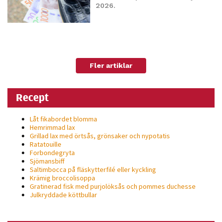
2026.
personligt
anpassat innehåll
och erbjudanden.
Fler artiklar
Recept
Låt fikabordet blomma
Hemrimmad lax
Grillad lax med örtsås, grönsaker och nypotatis
Ratatouille
Forbondegryta
Sjömansbiff
Saltimbocca på fläsk­ytterfilé eller kyckling
Krämig broccolisoppa
Gratinerad fisk med purjolöksås och pommes duchesse
Julkryddade köttbullar