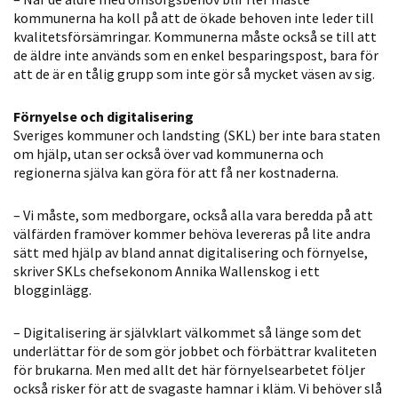
kommunerna ha koll på att de ökade behoven inte leder till
Statistik
kvalitetsförsämringar. Kommunerna måste också se till att
För att vi ska
de äldre inte används som en enkel besparingspost, bara för
kunna
att de är en tålig grupp som inte gör så mycket väsen av sig.
förbättra
hemsidans
Förnyelse och digitalisering
funktionalitet
Sveriges kommuner och landsting (SKL) ber inte bara staten
och
om hjälp, utan ser också över vad kommunerna och
uppbyggnad,
regionerna själva kan göra för att få ner kostnaderna.
baserat på
hur hemsidan
– Vi måste, som medborgare, också alla vara beredda på att
används.
välfärden framöver kommer behöva levereras på lite andra
sätt med hjälp av bland annat digitalisering och förnyelse,
skriver SKLs chefsekonom Annika Wallenskog i ett
blogginlägg.
Upplevelse
För att vår
– Digitalisering är självklart välkommet så länge som det
hemsida ska
underlättar för de som gör jobbet och förbättrar kvaliteten
prestera så
för brukarna. Men med allt det här förnyelsearbetet följer
bra som
också risker för att de svagaste hamnar i kläm. Vi behöver slå