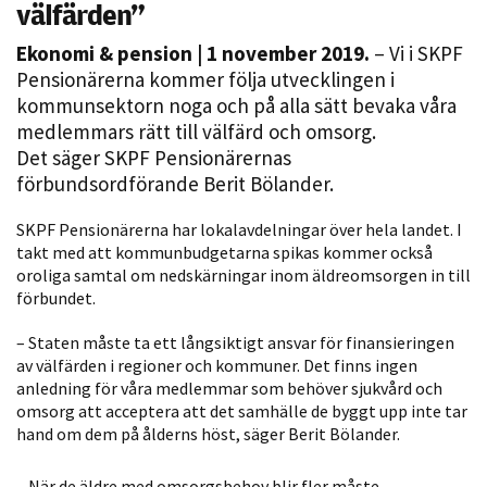
välfärden”
Ekonomi & pension
| 1 november 2019.
– Vi i SKPF
Pensionärerna kommer följa utvecklingen i
kommunsektorn noga och på alla sätt bevaka våra
medlemmars rätt till välfärd och omsorg.
Det säger SKPF Pensionärernas
förbundsordförande Berit Bölander.
Nödvändiga
SKPF Pensionärerna har lokalavdelningar över hela landet. I
Dessa kakor
takt med att kommunbudgetarna spikas kommer också
oroliga samtal om nedskärningar inom äldreomsorgen in till
går inte att
förbundet.
välja bort. De
behövs för
– Staten måste ta ett långsiktigt ansvar för finansieringen
att hemsidan
av välfärden i regioner och kommuner. Det finns ingen
över huvud
anledning för våra medlemmar som behöver sjukvård och
taget ska
omsorg att acceptera att det samhälle de byggt upp inte tar
fungera.
hand om dem på ålderns höst, säger Berit Bölander.
– När de äldre med omsorgsbehov blir fler måste