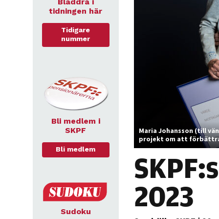
Bläddra i
tidningen här
Tidigare
nummer
Bli medlem i
SKPF
Maria Johansson (till vä
projekt om att förbättr
Bli medlem
SKPF:s
2023
Sudoku