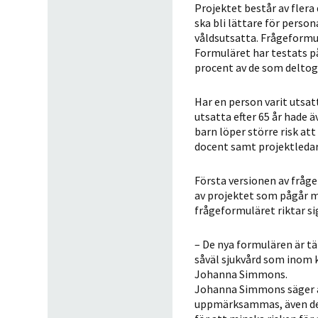
Projektet består av flera 
ska bli lättare för perso
våldsutsatta. Frågeformul
Formuläret har testats på
procent av de som deltog i
Har en person varit utsatt
utsatta efter 65 år hade ä
barn löper större risk at
docent samt projektledar
Första versionen av frågef
av projektet som pågår m
frågeformuläret riktar si
– De nya formulären är t
såväl sjukvård som inom 
Johanna Simmons.
Johanna Simmons säger att
uppmärksammas, även de m