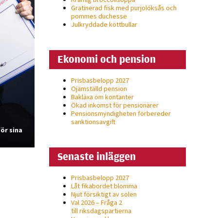
Gratinerad fisk med purjolöksås och
pommes duchesse
Julkryddade köttbullar
Ekonomi och pension
Prisbasbelopp 2027
Ojämställd pension
Bakläxa om kontanter
Ökad inkomst för pensionärer
Pensionsmyndigheten förbereder
sanktionsavgift
ör sina
Senaste inläggen
Prisbasbelopp 2027
Låt fikabordet blomma
Njut försiktigt av solen
Val 2026 – Fråga 2
till riksdagspartierna