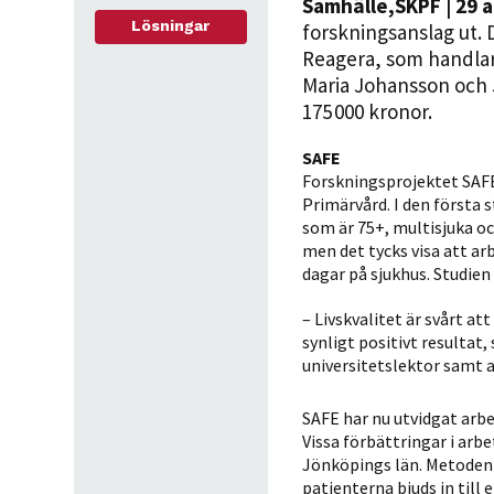
Samhälle
,
SKPF
| 29 
Lösningar
forskningsanslag ut. 
Reagera, som handlar 
Maria Johansson och 
175 000 kronor.
SAFE
Forskningsprojektet SAFE
Primärvård. I den första 
som är 75+, multisjuka oc
men det tycks visa att ar
dagar på sjukhus. Studien 
– Livskvalitet är svårt at
synligt positivt resultat
universitetslektor samt a
SAFE har nu utvidgat arb
Vissa förbättringar i arb
Jönköpings län. Metoden 
patienterna bjuds in till