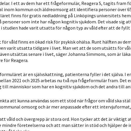
delar. I ett av dem har ett frågeformulär, Reagera S, tagits fram fö
personligt
nal inom kommun och äldre­omsorg att identifiera personer över 6
anpassat innehåll
äret finns för gratis nedladdning på Lin­köpings universitets hem
och erbjudanden.
 personer som inte har någon kognitiv sjukdom. Det visade sig att
 studien hade varit utsatta för någon typ av våld efter att de fyllt 
 för våld finns en ökad risk för psykisk ohälsa. Runt hälften av de
ven varit utsatta tidigare i livet. Man vet att de som utsätts för vå
t även utsättas senare i livet, säger Johanna Simmons, som är läka
e för Reagera.
ormuläret är en självskattning, patienterna fyller i det själva. I e
ellan 2021 och 2025 arbetas nu två nya frågeformulär fram. Det e
g till människor som har en kognitiv sjukdom och det andra till an
änkta att kunna användas som ett stöd när frågor om våld ska stä
kommunal omsorg och är mer anpassade efter ett intervjuformat,
 våld och övergrepp är stora ord. Hon tycker att det är viktigt at
indre företeelserna och att man sätter in stöd och hjälper de 