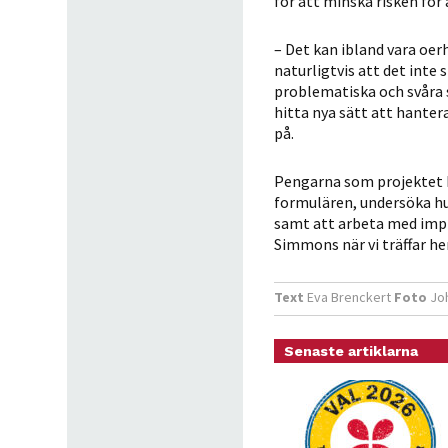
för att minska risken för 
– Det kan ibland vara oer
naturligtvis att det int
problematiska och svåra 
hitta nya sätt att hanter
på.
Pengarna som projektet R
formulären, undersöka hu
samt att arbeta med impl
Simmons när vi träffar h
Text
Eva Brenckert
Foto
Joh
Senaste artiklarna