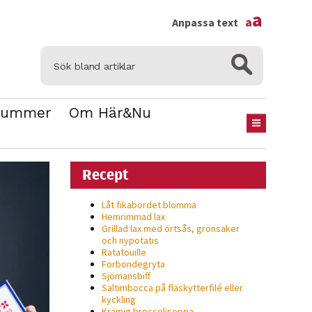
×
a
a
Anpassa text
Nummer
Om Här&Nu
Recept
Låt fikabordet blomma
Hemrimmad lax
Grillad lax med örtsås, grönsaker
och nypotatis
Ratatouille
Forbondegryta
Sjömansbiff
Saltimbocca på fläsk­ytterfilé eller
kyckling
Krämig broccolisoppa