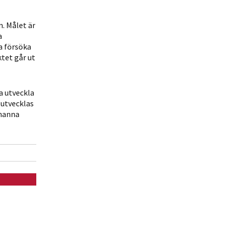
. Målet är
a
a försöka
tet går ut
a utveckla
 utvecklas
ohanna