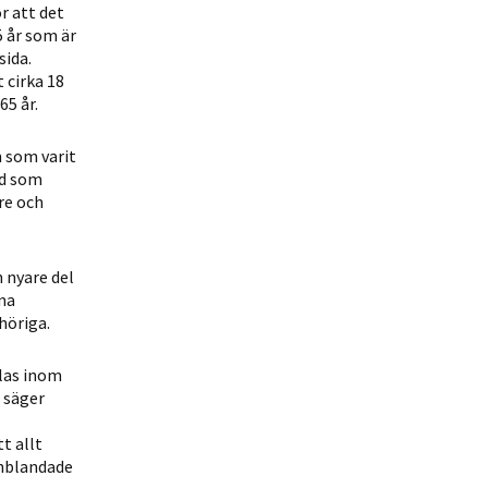
r att det
5 år som är
sida.
 cirka 18
65 år.
m som varit
ld som
re och
n nyare del
na
höriga.
llas inom
 säger
t allt
inblandade