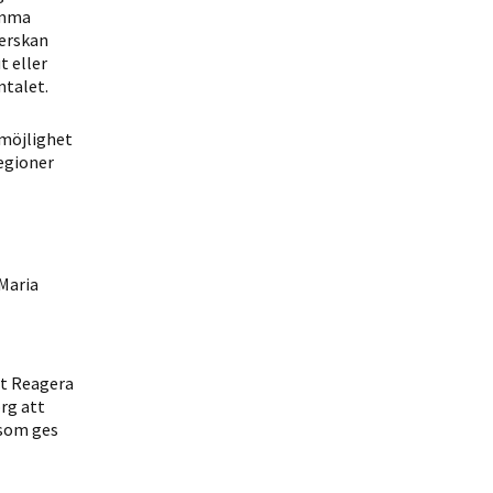
amma
terskan
t eller
mtalet.
 möjlighet
regioner
 Maria
et Reagera
rg att
 som ges