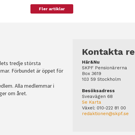
Fler artiklar
Kontakta r
Här&Nu
dets tredje största
SKPF Pensionärerna
mar. Förbundet är öppet för
Box 3619
103 59 Stockholm
edlem. Alla medlemmar i
Besöksadress
ger om året.
Sveavägen 68
Se Karta
Växel:
010-222 81 00
redaktionen@skpf.se