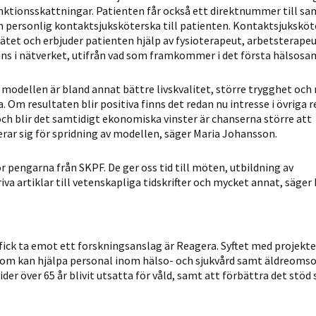
möjligt under
funktionsskattningar. Patienten får också ett direktnummer till s
ditt besök.
en personlig kontaktsjuksköterska till patienten. Kontaktsjukskö
Om du nekar
ätet och erbjuder patienten hjälp av fysioterapeut, arbets­terapeu
ns i nätverket, utifrån vad som framkommer i det första hälsosa
de här
kakorna
modellen är bland annat bättre livskvalitet, större trygghet och
kommer viss
 Om resultaten blir positiva finns det redan nu intresse i övriga 
funktionalitet
och blir det samtidigt ekonomiska vinster är chanserna större att
att försvinna
erar sig för spridning av modellen, säger Maria Johansson.
från
hemsidan.
r pengarna från SKPF. De ger oss tid till möten, utbildning av
riva artiklar till vetenskapliga tidskrifter och mycket annat, säger
Marknadsföring
Genom att dela
med dig av dina
fick ta emot ett forskningsanslag är Reagera. Syftet med projekt
intressen och ditt
som kan hjälpa personal inom hälso- och sjukvård samt äldreomso
r över 65 år blivit utsatta för våld, samt att förbättra det stöd
beteende när du
surfar ökar du
chansen att få se