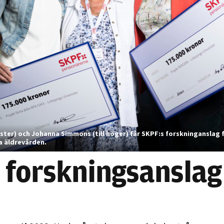
Nödvändiga
Dessa kakor
går inte att
nster) och Johanna Simmons (till höger) får SKPF:s forskninganslag f
välja bort. De
a äldrevården.
behövs för
 forskningsanslag
att hemsidan
över huvud
taget ska
fungera.