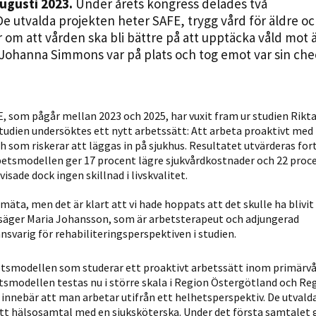
augusti 2023.
Under årets kongress delades två
Statistik
De utvalda projekten heter SAFE, trygg vård för äldre o
För att vi ska
om att vården ska bli bättre på att upptäcka våld mot ä
kunna
Johanna Simmons var på plats och tog emot var sin che
förbättra
hemsidans
funktionalitet
, som pågår mellan 2023 och 2025, har vuxit fram ur studien Rikt
och
studien undersöktes ett nytt arbetssätt: Att arbeta proaktivt med
uppbyggnad,
h som riskerar att läggas in på sjukhus. Resultatet utvärderas for
baserat på
betsmodellen ger 17 procent lägre sjukvårdkostnader och 22 proce
hur hemsidan
visade dock ingen skillnad i livskvalitet.
används.
t mäta, men det är klart att vi hade hoppats att det skulle ha blivit
, säger Maria Johansson, som är arbetsterapeut och adjungerad
nsvarig för rehabiliteringsperspektiven i studien.
Upplevelse
För att vår
etsmodellen som studerar ett proaktivt arbetssätt inom primärvå
hemsida ska
etsmodellen testas nu i större skala i Region Östergötland och Re
prestera så
innebär att man arbetar utifrån ett helhetsperspektiv. De utvald
bra som
 ett hälso­samtal med en sjuksköterska. Under det första samtalet 