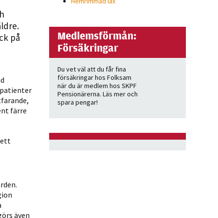
Hemrimmad lax
ch
ldre.
Medlemsförmån:
ck på
Försäkringar
Du vet väl att du får fina
försäkringar hos Folksam
ad
när du är medlem hos SKPF
 patienter
Pensionärerna. Läs mer och
tfarande,
spara pengar!
nt färre
 ett
rden.
gion
a
görs även