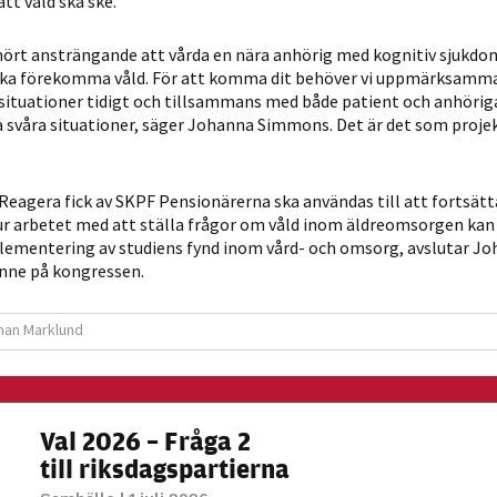
att våld ska ske.
hört ansträngande att vårda en nära anhörig med kognitiv sjukdom
e ska förekomma våld. För att komma dit behöver vi uppmärksamm
situationer tidigt och tillsammans med både patient och anhörig
a svåra situationer, säger Johanna Simmons. Det är det som projek
eagera fick av SKPF Pensionärerna ska användas till att fortsätt
r arbetet med att ställa ­frågor om våld inom äldreomsorgen kan
ementering av studiens fynd inom vård- och omsorg, avslutar J
enne på kongressen.
an Marklund
Val 2026 – Fråga 2
till riksdagspartierna