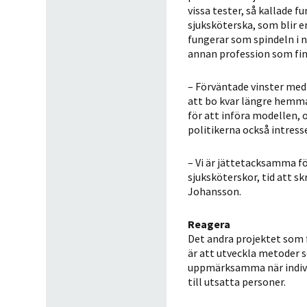
vissa tester, så kallade 
sjuksköterska, som blir 
fungerar som spindeln i n
annan profession som fin
– Förväntade vinster med 
att bo kvar längre hemma.
för att införa modellen, 
politikerna också intress
– Vi är jättetacksamma fö
sjuksköterskor, tid att sk
Johansson.
Reagera
Det andra projektet som 
är att utveckla metoder 
uppmärksamma när individe
till utsatta personer.