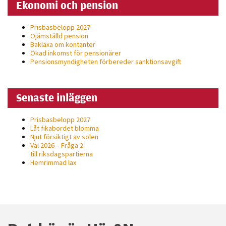
Ekonomi och pension
Prisbasbelopp 2027
Ojämställd pension
Bakläxa om kontanter
Ökad inkomst för pensionärer
Pensionsmyndigheten förbereder sanktionsavgift
Senaste inläggen
Prisbasbelopp 2027
Låt fikabordet blomma
Njut försiktigt av solen
Val 2026 – Fråga 2
till riksdagspartierna
Hemrimmad lax