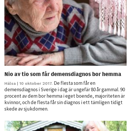
Statistik
För att vi ska
kunna
förbättra
hemsidans
funktionalitet
och
uppbyggnad,
baserat på
hur hemsidan
Nio av tio som får demensdiagnos bor hemma
används.
De flesta som får en
Hälsa
| 10 oktober 2017.
demensdiagnos i Sverige i dag är ungefär 80 år gammal. 90
procent av dem bor hemma i eget boende, majoriteten är
Upplevelse
kvinnor, och de flesta får sin diagnos i ett tämligen tidigt
För att vår
skede av sjukdomen.
hemsida ska
prestera så
bra som