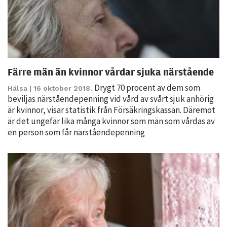
Färre män än kvinnor vårdar sjuka närstående
Drygt 70 procent av dem som
Hälsa
| 16 oktober 2018.
beviljas närståendepenning vid vård av svårt sjuk anhörig
Nödvändiga
är kvinnor, visar statistik från Försäkringskassan. Däremot
Dessa kakor
är det ungefär lika många kvinnor som män som vårdas av
går inte att
en person som får närståendepenning
välja bort. De
behövs för
att hemsidan
över huvud
taget ska
fungera.