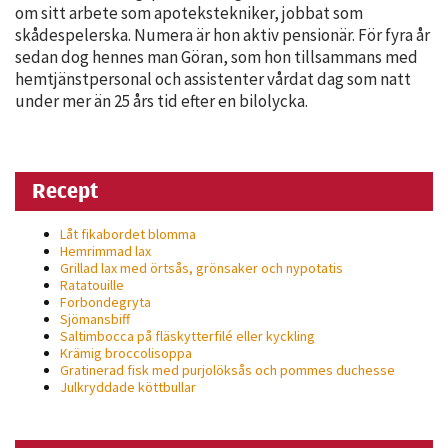
om sitt arbete som apotekstekniker, jobbat som
personligt
skådespelerska. Numera är hon aktiv pensionär. För fyra år
anpassat innehåll
sedan dog hennes man Göran, som hon tillsammans med
och erbjudanden.
hemtjänstpersonal och assistenter vårdat dag som natt
under mer än 25 års tid efter en bilolycka.
Recept
Låt fikabordet blomma
Hemrimmad lax
Grillad lax med örtsås, grönsaker och nypotatis
Ratatouille
Forbondegryta
Sjömansbiff
Saltimbocca på fläsk­ytterfilé eller kyckling
Krämig broccolisoppa
Gratinerad fisk med purjolöksås och pommes duchesse
Julkryddade köttbullar