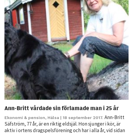
möjligt under
ditt besök.
Om du nekar
de här
kakorna
kommer viss
funktionalitet
att försvinna
från
hemsidan.
Marknadsföring
Genom att dela
med dig av dina
Ann-Britt vårdade sin förlamade man i 25 år
intressen och ditt
beteende när du
Ann-Britt
Ekonomi & pension
,
Hälsa
| 18 september 2017.
Säfström, 77 år, är en riktig eldsjäl. Hon sjunger i kör, är
surfar ökar du
aktiv i ortens dragspelsförening och har i alla år, vid sidan
chansen att få se