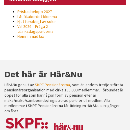
Prisbasbelopp 2027
Låt fikabordet blomma
Njut försiktigt av solen
Val 2026 – Fråga 2
till riksdagspartierna
Hemrimmad lax
Det här är Här&Nu
Här&Nu ges ut av
SKPF Pensionärerna
, som är landets tredje största
pensionärsorganisation med cirka 155 000 medlemmar. Förbundet är
öppet för alla som har någon form av pension eller är
maka/make/samboende/registrerad partner till medlem. Alla
medlemmar i SKPF Pensionärerna får tidningen Här&Nu sex gånger
om året.