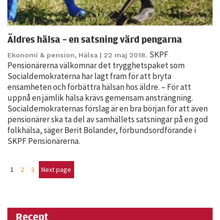
Äldres hälsa – en satsning värd pengarna
SKPF
Ekonomi & pension
,
Hälsa
| 22 maj 2018.
Pensionärerna välkomnar det trygghetspaket som
Socialdemokraterna har lagt fram för att bryta
ensamheten och förbättra hälsan hos äldre. – För att
uppnå en jämlik hälsa krävs gemensam ansträngning.
Socialdemokraternas förslag är en bra början för att även
pensionärer ska ta del av samhällets satsningar på en god
folkhälsa, säger Berit Bölander, förbundsordförande i
SKPF Pensionärerna.
1
2
3
Next page
Recept