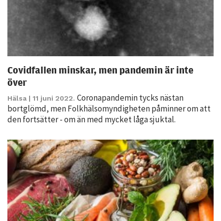
Covidfallen minskar, men pandemin är inte
över
Coronapandemin tycks nästan
Hälsa
| 11 juni 2022.
Nödvändiga
bortglömd, men Folkhälsomyndigheten påminner om att
Dessa kakor
den fortsätter - om än med mycket låga sjuktal.
går inte att
välja bort. De
behövs för
att hemsidan
över huvud
taget ska
fungera.