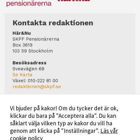
Kontakta redaktionen
Här&Nu
SKPF Pensionärerna
Box 3619
103 59 Stockholm
Besöksadress
Sveavägen 68
Se Karta
Växel:
010-222 81 00
redaktionen@skpf.se
Chefredaktör
Markus Dahlberg
Vi bjuder på kakor! Om du tycker det är ok,
Tel: 0720-88 17 17
klickar du bara på "Acceptera alla". Du kan
markus.dahlberg@skpf.se
såklart välja vilken typ av kakor du vill ha
Annonsering
genom att klicka på "Inställningar".
Läs vår
Swartling & Bergström Media
cookie policy
Birger Jarlsgatan 110