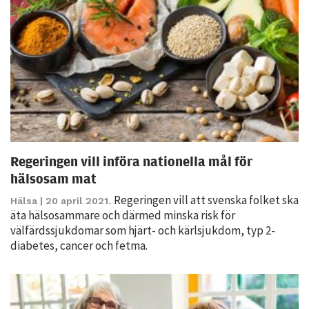
Statistik
För att vi ska
kunna
förbättra
hemsidans
funktionalitet
och
uppbyggnad,
baserat på
Regeringen vill införa nationella mål för
hur hemsidan
hälsosam mat
används.
Regeringen vill att svenska folket ska
Hälsa
| 20 april 2021.
äta hälsosammare och därmed minska risk för
välfärdssjukdomar som hjärt- och kärl­sjukdom, typ 2-
Upplevelse
diabetes, cancer och fetma.
För att vår
hemsida ska
prestera så
bra som