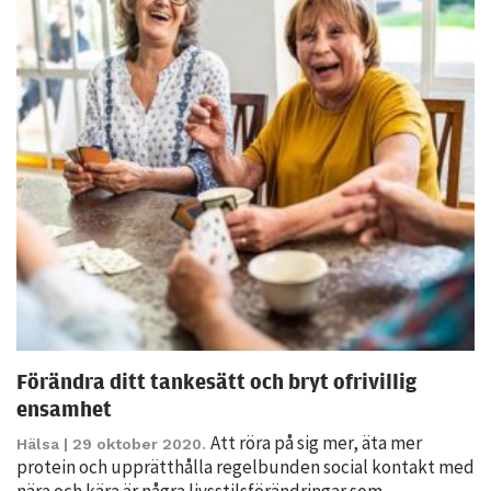
möjligt under
ditt besök.
Om du nekar
de här
kakorna
kommer viss
funktionalitet
att försvinna
från
hemsidan.
Marknadsföring
Genom att dela
med dig av dina
Förändra ditt tankesätt och bryt ofrivillig
intressen och ditt
ensamhet
beteende när du
Att röra på sig mer, äta mer
Hälsa
| 29 oktober 2020.
surfar ökar du
protein och upprätthålla regelbunden social kontakt med
chansen att få se
nära och kära är några livsstilsförändringar som