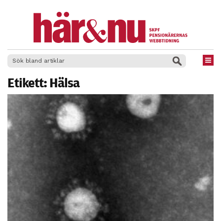
×
Etikett:
Hälsa