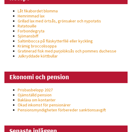
Låt fikabordet blomma
Hemrimmad lax
Grillad lax med örtsås, grönsaker och nypotatis
Ratatouille
Forbondegryta
Sjömansbiff
Saltimbocca på fläsk­ytterfilé eller kyckling
Krämig broccolisoppa
Gratinerad fisk med purjolöksås och pommes duchesse
Julkryddade köttbullar
Ekonomi och pension
Prisbasbelopp 2027
Ojämställd pension
Bakläxa om kontanter
Ökad inkomst för pensionärer
Pensionsmyndigheten förbereder sanktionsavgift
Senaste inläggen