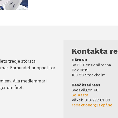
Statistik
För att vi ska
kunna
förbättra
hemsidans
funktionalitet
och
Kontakta r
uppbyggnad,
baserat på
Här&Nu
dets tredje största
hur hemsidan
SKPF Pensionärerna
mar. Förbundet är öppet för
används.
Box 3619
103 59 Stockholm
edlem. Alla medlemmar i
Besöksadress
ger om året.
Upplevelse
Sveavägen 68
För att vår
Se Karta
Växel:
010-222 81 00
hemsida ska
redaktionen@skpf.se
prestera så
bra som