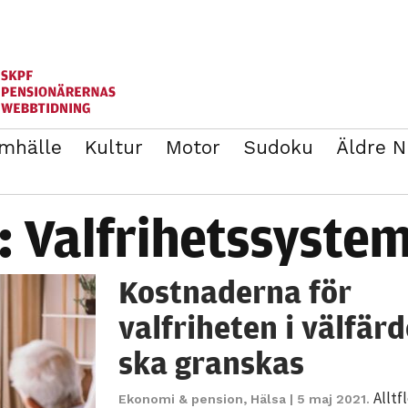
mhälle
Kultur
Motor
Sudoku
Äldre 
ANNONSERA
BLI MEDLEM I SKPF
t:
Valfrihetssyste
Kostnaderna för
valfriheten i välfär
ska granskas
Alltf
Ekonomi & pension
,
Hälsa
| 5 maj 2021.