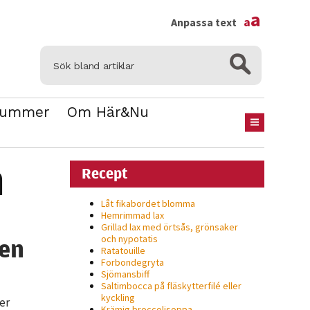
×
a
a
Anpassa text
Nummer
Om Här&Nu
m
Recept
Låt fikabordet blomma
Hemrimmad lax
Grillad lax med örtsås, grönsaker
och nypotatis
den
Ratatouille
Forbondegryta
Sjömansbiff
Saltimbocca på fläsk­ytterfilé eller
kyckling
ler
Krämig broccolisoppa