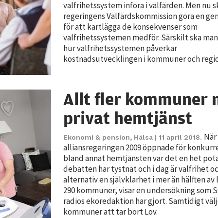
valfrihetssystem införa i välfärden. Men nu s
regeringens Välfärdskommission göra en g
för att kartlägga de konsekvenser som
valfrihetssystemen medför. Särskilt ska man 
hur valfrihetssystemen påverkar
kostnadsutvecklingen i kommuner och regio
Allt fler kommuner
Nödvändiga
Dessa kakor
privat hemtjänst
går inte att
välja bort. De
När
Ekonomi & pension
,
Hälsa
| 11 april 2018.
behövs för
alliansregeringen 2009 öppnade för konkurre
bland annat hemtjänsten var det en het pot
att hemsidan
debatten har tystnat och i dag är valfrihet o
över huvud
alternativ en självklarhet i mer än hälften av
taget ska
290 kommuner, visar en undersökning som S
fungera.
radios ekoredaktion har gjort. Samtidigt välj
kommuner att tar bort Lov.