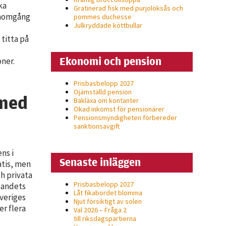
ka
Gratinerad fisk med purjolöksås och
enomgång
pommes duchesse
Julkryddade köttbullar
titta på
Ekonomi och pension
ner.
Prisbasbelopp 2027
Ojämställd pension
 med
Bakläxa om kontanter
Ökad inkomst för pensionärer
Pensionsmyndigheten förbereder
sanktionsavgift
ns i
Senaste inläggen
atis, men
ch privata
Prisbasbelopp 2027
 landets
Låt fikabordet blomma
veriges
Njut försiktigt av solen
er flera
Val 2026 – Fråga 2
till riksdagspartierna