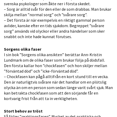
svenska psykologer som åkte ner i första skedet.
Statistik
– Sorg är alltid svår för den eller de som drabbas. Man brukar
För att vi ska
skilja mellan ”normal sorg” och ”svårare sorg”.
kunna
– Det första är när exempelvis en riktigt gammal person
förbättra
avlider, kanske efter en tids sjukdom. Begreppet ”svårare
hemsidans
sorg” används vid olyckor eller andra händelser som sker
snabbt och inte hade kunnat förutses.
funktionalitet
och
Sorgens olika faser
uppbyggnad,
I sin bok ”Sorgens olika ansikten” berättar Ann-Kristin
baserat på
Lundmark om de olika faser som brukar följa på dödsfall.
hur hemsidan
Den första kallar hon ”chockfasen” och hon skiljer mellan
används.
”förväntad död” och ”icke-förväntad död”.
– Chockfasen kan pågå alltifrån en kort stund till en vecka.
Den är naturligtvis svårare när det handlar om en plötslig
Upplevelse
olycka än om en person som sedan länge varit svårt sjuk. Man
kan betrakta chockfasen som att den sörjande får en
För att vår
kortvarig frist från att ta in verkligheten.
hemsida ska
prestera så
Stort behov av tröst
bra som
Så följer ”reaktionsfasen”. Mycket av det praktiska och