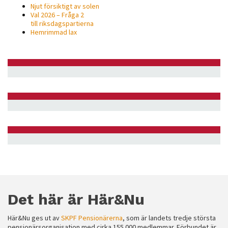
Njut försiktigt av solen
Val 2026 – Fråga 2
till riksdagspartierna
Hemrimmad lax
Det här är Här&Nu
Här&Nu ges ut av
SKPF Pensionärerna
, som är landets tredje största
pensionärsorganisation med cirka 155 000 medlemmar. Förbundet är