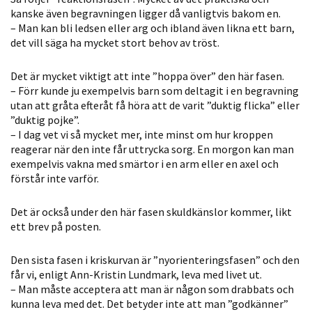
möjligt under
kanske även begravningen ligger då vanligtvis bakom en.
ditt besök.
– Man kan bli ledsen eller arg och ibland även likna ett barn,
Om du nekar
det vill säga ha mycket stort behov av tröst.
de här
kakorna
Det är mycket viktigt att inte ”hoppa över” den här fasen.
kommer viss
– Förr kunde ju exempelvis barn som deltagit i en begravning
utan att gråta efteråt få höra att de varit ”duktig flicka” eller
funktionalitet
”duktig pojke”.
att försvinna
– I dag vet vi så mycket mer, inte minst om hur kroppen
från
reagerar när den inte får uttrycka sorg. En morgon kan man
hemsidan.
exempelvis vakna med smärtor i en arm eller en axel och
förstår inte varför.
Marknadsföring
Det är också under den här fasen skuldkänslor kommer, likt
Genom att dela
ett brev på posten.
med dig av dina
intressen och ditt
Den sista fasen i kriskurvan är ”nyorienteringsfasen” och den
beteende när du
får vi, enligt Ann-Kristin Lundmark, leva med livet ut.
– Man måste acceptera att man är någon som drabbats och
surfar ökar du
kunna leva med det. Det betyder inte att man ”godkänner”
chansen att få se