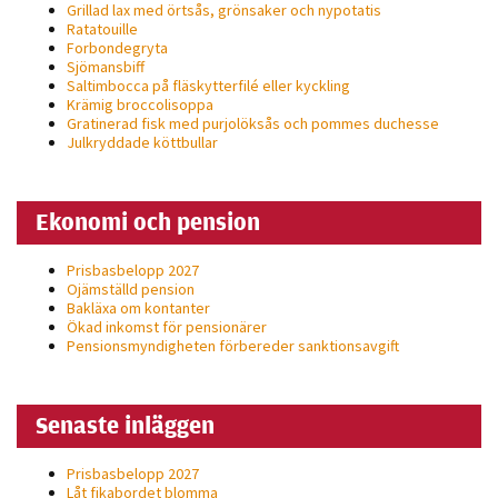
Grillad lax med örtsås, grönsaker och nypotatis
Ratatouille
Forbondegryta
Sjömansbiff
Saltimbocca på fläsk­ytterfilé eller kyckling
Krämig broccolisoppa
Gratinerad fisk med purjolöksås och pommes duchesse
Julkryddade köttbullar
Ekonomi och pension
Prisbasbelopp 2027
Ojämställd pension
Bakläxa om kontanter
Ökad inkomst för pensionärer
Pensionsmyndigheten förbereder sanktionsavgift
Senaste inläggen
Prisbasbelopp 2027
Låt fikabordet blomma