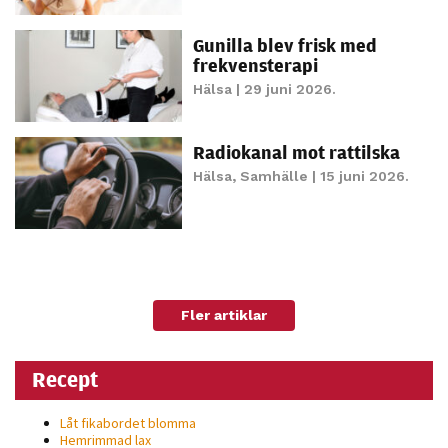
Gunilla blev frisk med
frekvensterapi
Hälsa
| 29 juni 2026.
Radiokanal mot rattilska
Hälsa
,
Samhälle
| 15 juni 2026.
Fler artiklar
Recept
Låt fikabordet blomma
Hemrimmad lax