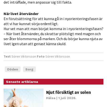
det inträffade, men anpassar sig till fakta.
personligt
anpassat innehåll
När livet återvänder
och erbjudanden.
En förutsättning för att kunna gå in i nyorienteringsfasen är
att vi har kunnat sörja ordentligt.
Hur vet man att man börjat komma in i nyorienteringsfasen?
– När livet återvänder, du skrattar plötsligt med magen och
ser åter blommorna på marken. Och du börjar kunna njuta av
livet igen utan att genast känna skuld.
Text
Sören Viktorsson
Foto
Sören Viktorsson
Döden
Sorg
Senaste artiklarna
Njut försiktigt av solen
Hälsa
| 1 juli 2026.