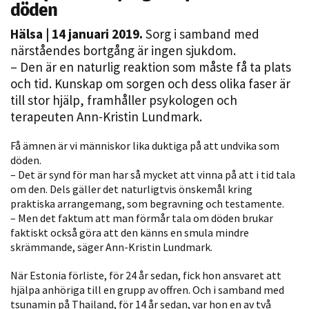
döden
Hälsa
| 14 januari 2019.
Sorg i samband med
närståendes bortgång är ingen sjukdom.
– Den är en naturlig reaktion som måste få ta plats
och tid. Kunskap om sorgen och dess olika faser är
till stor hjälp, framhåller psykologen och
terapeuten Ann-Kristin Lundmark.
Nödvändiga
Få ämnen är vi människor lika duktiga på att undvika som
Dessa kakor
döden.
– Det är synd för man har så mycket att vinna på att i tid tala
går inte att
om den. Dels gäller det naturligtvis önskemål kring
välja bort. De
praktiska arrangemang, som begravning och testamente.
behövs för
– Men det faktum att man förmår tala om döden brukar
att hemsidan
faktiskt också göra att den känns en smula mindre
över huvud
skrämmande, säger Ann-Kristin Lundmark.
taget ska
fungera.
När Estonia förliste, för 24 år sedan, fick hon ansvaret att
hjälpa anhöriga till en grupp av offren. Och i samband med
tsunamin på Thailand, för 14 år sedan, var hon en av två