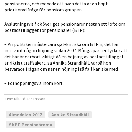
pensionerna, och menade att även detta är en högt
personligt
prioriterad fråga för pensionsgruppen.
anpassat innehåll
och erbjudanden.
Avslutningsvis fick Sveriges pensionärer nästan ett löfte om
bostadstillägget för pensionärer (BTP):
– Vi i politiken måste vara självkritiska om BTP:n, det har
inte varit någon höjning sedan 2007. Många partier tycker att
det här är oerhört viktigt då en höjning av bostadstillägget
är riktigt träffsäkert, sa Annika Strandhäll, varpå hon
besvarade frågan om när en höjning i så fall kan ske med:
– Förhoppningsvis inom kort.
Text
Rikard Johansson
Almedalen 2017
Annika Strandhäll
SKPF Pensionärerna