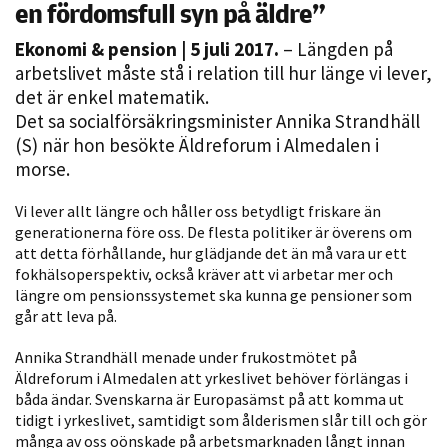
en fördomsfull syn på äldre”
Ekonomi & pension
| 5 juli 2017.
– Längden på
arbetslivet måste stå i relation till hur länge vi lever,
det är enkel matematik.
Det sa socialförsäkringsminister Annika Strandhäll
(S) när hon besökte Äldreforum i Almedalen i
morse.
Nödvändiga
Vi lever allt längre och håller oss betydligt friskare än
Dessa kakor
generationerna före oss. De flesta politiker är överens om
att detta förhållande, hur glädjande det än må vara ur ett
går inte att
fokhälsoperspektiv, också kräver att vi arbetar mer och
välja bort. De
längre om pensionssystemet ska kunna ge pensioner som
behövs för
går att leva på.
att hemsidan
över huvud
Annika Strandhäll menade under frukostmötet på
taget ska
Äldreforum i Almedalen att yrkeslivet behöver förlängas i
fungera.
båda ändar. Svenskarna är Europasämst på att komma ut
tidigt i yrkeslivet, samtidigt som ålderismen slår till och gör
många av oss oönskade på arbetsmarknaden långt innan