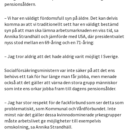
pensionsåldern.
Statistik
För att vi ska
– Vi har en väldigt fördomsfull syn på äldre. Det kan delvis
kunna
komma av att vi traditionellt sett har en väldigt bestämd
förbättra
syn på att man ska lämna arbetsmarknaden en viss tid, sa
hemsidans
Annika Strandhäll och jämförde med USA, där presidentvalet
funktionalitet
nyss stod mellan en 69-åring och en 71-åring:
och
uppbyggnad,
– Jag tror aldrig att det hade aldrig varit möjligt I Sverige.
baserat på
hur hemsidan
Socialförsäkringsministern var inte säker på att det ens
används.
behövs ett tak för hur länge man får jobba, men menade
också att det gäller att värna den stora grupp människor
som inte ens orkar jobba fram till dagens pensionsålder.
Upplevelse
– Jag har stor respekt för de fackförbund som ser detta som
För att vår
problematiskt, som Kommunal och Vårdförbundet. Inte
hemsida ska
minst när det gäller dessa kvinnodominerade yrkesgrupper
prestera så
måste arbetslivet ge möjligheter till exempelvis
bra som
omskolning, sa Annika Strandhäll.