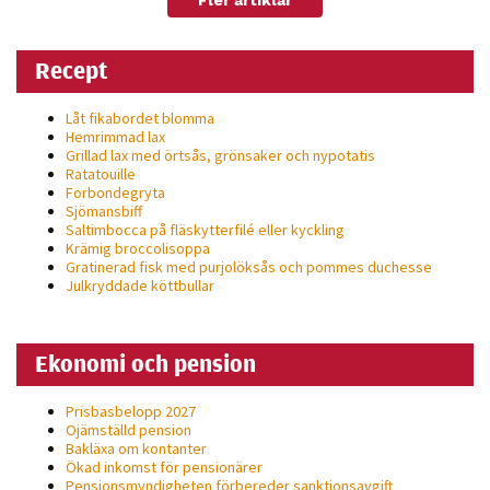
Recept
Låt fikabordet blomma
Hemrimmad lax
Grillad lax med örtsås, grönsaker och nypotatis
Ratatouille
Forbondegryta
Sjömansbiff
Saltimbocca på fläsk­ytterfilé eller kyckling
Krämig broccolisoppa
Gratinerad fisk med purjolöksås och pommes duchesse
Julkryddade köttbullar
Ekonomi och pension
Prisbasbelopp 2027
Ojämställd pension
Bakläxa om kontanter
Ökad inkomst för pensionärer
Pensionsmyndigheten förbereder sanktionsavgift