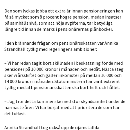
möjligt under
ditt besök.
Den som lyckas jobba ett extra år innan pensioneringen kan
Om du nekar
få så mycket som 8 procent högre pension, medan insatser
på samhällsnivå, som att höja avgifterna, tar betydligt
de här
längre tid innan de märks i pensionärernas plånböcker.
kakorna
kommer viss
I den brännande frågan om pensionärsskatten var Annika
funktionalitet
Strandhäll tydlig med regeringens ambitioner:
att försvinna
från
– Vi har redan tagit bort skillnaden i beskattning för de med
hemsidan.
pensioner på 10 000 kronor i månaden och nedåt. Nästa steg
sker vi årsskiftet och gäller inkomster på mellan 10 000 och
14 000 kronor i månaden. Statsministern har varit extremt
Marknadsföring
tydlig med att pensionärsskatten ska bort helt och hållet.
Genom att dela
med dig av dina
– Jag tror detta kommer ske med stor skyndsamhet under de
intressen och ditt
närmaste åren. Vi har börjat med att prioritera de som har
det tuffast.
beteende när du
surfar ökar du
Annika Strandhäll tog också upp de ojämställda
chansen att få se