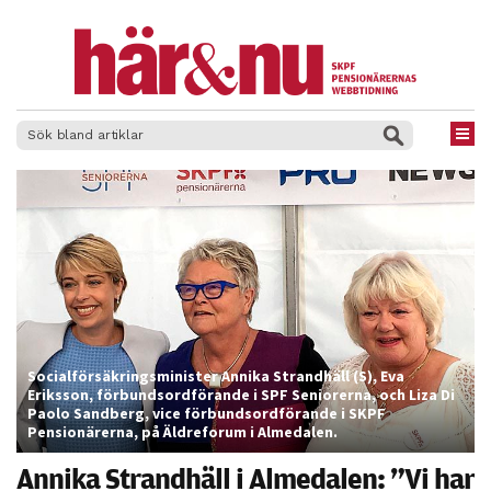
×
Socialförsäkringsminister Annika Strandhäll (S), Eva
Eriksson, förbundsordförande i SPF Seniorerna, och Liza Di
Paolo Sandberg, vice förbundsordförande i SKPF
Pensionärerna, på Äldreforum i Almedalen.
Annika Strandhäll i Almedalen: ”Vi har