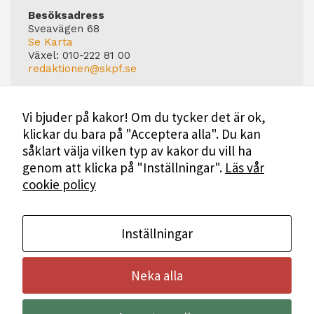
Besöksadress
Sveavägen 68
Se Karta
Växel:
010-222 81 00
redaktionen@skpf.se
Chefredaktör
Markus Dahlberg
Vi bjuder på kakor! Om du tycker det är ok,
Tel: 0720-88 17 17
klickar du bara på "Acceptera alla". Du kan
markus.dahlberg@skpf.se
såklart välja vilken typ av kakor du vill ha
Annonsering
genom att klicka på "Inställningar".
Läs vår
Swartling & Bergström Media
cookie policy
Birger Jarlsgatan 110
114 20 Stockholm
Tel: 08-545 160 60
Mer Information
Inställningar
Neka alla
Bli medlem i SKPF