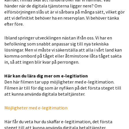
händer när de digitala tjänsterna ligger nere? Om
Statistik
elförsörjningen slås ut är vi sårbara på många sätt, vilket gör
För att vi ska
att vi definitivt behöver ha en reservplan. Vi behöver tänka
kunna
efter före.
förbättra
hemsidans
Ibland springer utvecklingen nästan ifrån oss. Vi har en
funktionalitet
befolkning som snabbt anpassar sig till nya tekniska
och
lösningar. Men vi måste vi säkerställa att alla i vårt land kan
uppbyggnad,
komma ombord på tåget eller åtminstone låta tåget sakta
baserat på
in, så att ingen blir kvar på perrongen.
hur hemsidan
används.
Här kan du lära dig mer om e-legitiation
Den här filmen tar upp möjligheter med e-legitimation.
Filmen är till för dig som är nyfiken på det första steget till
att kunna använda digitala betaltjänster.
Upplevelse
För att vår
Möjligheter med e-legitimation
hemsida ska
prestera så
Här får du veta hur du skaffar e-legitimation, det första
bra som
steget till att kunna använda digitala betaltjänster.