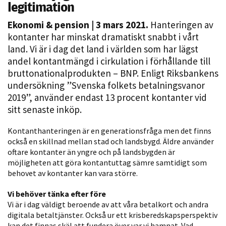
legitimation
Ekonomi & pension
| 3 mars 2021.
Hanteringen av
kontanter har minskat dramatiskt snabbt i vårt
land. Vi är i dag det land i världen som har lägst
andel kontantmängd i cirkulation i förhållande till
bruttonationalprodukten – BNP. Enligt Riksbankens
undersökning ”Svenska folkets betalningsvanor
2019”, använder endast 13 procent kontanter vid
Nödvändiga
sitt senaste inköp.
Dessa kakor
går inte att
Kontanthanteringen är en generationsfråga men det finns
välja bort. De
också en skillnad mellan stad och landsbygd. Äldre använder
oftare kontanter än yngre och på landsbygden är
behövs för
möjligheten att göra kontantuttag sämre samtidigt som
att hemsidan
behovet av kontanter kan vara större.
över huvud
taget ska
Vi behöver tänka efter före
fungera.
Vi är i dag väldigt beroende av att våra betalkort och andra
digitala betaltjänster. Också ur ett krisberedskapsperspektiv
kan det finnas skäl att fundera över var vi hamnat. Vad