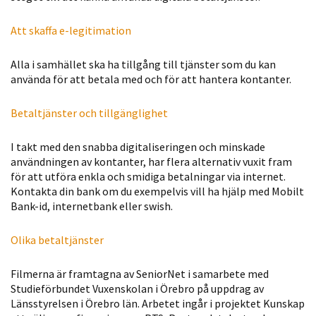
möjligt under
ditt besök.
Att skaffa e-legitimation
Om du nekar
de här
Alla i samhället ska ha tillgång till tjänster som du kan
kakorna
använda för att betala med och för att hantera kontanter.
kommer viss
funktionalitet
Betaltjänster och tillgänglighet
att försvinna
från
I takt med den snabba digitaliseringen och minskade
hemsidan.
användningen av kontanter, har flera alternativ vuxit fram
för att utföra enkla och smidiga betalningar via internet.
Kontakta din bank om du exempelvis vill ha hjälp med Mobilt
Bank-id, internetbank eller swish.
Marknadsföring
Genom att dela
Olika betaltjänster
med dig av dina
intressen och ditt
Filmerna är framtagna av SeniorNet i samarbete med
beteende när du
Studieförbundet Vuxenskolan i Örebro på uppdrag av
surfar ökar du
Länsstyrelsen i Örebro län. Arbetet ingår i projektet Kunskap
chansen att få se