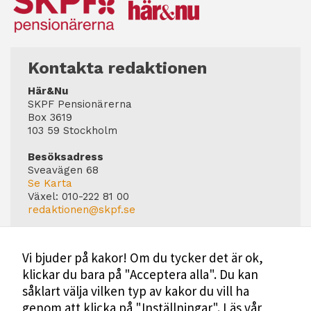
Kontakta redaktionen
Här&Nu
SKPF Pensionärerna
Box 3619
103 59 Stockholm
Besöksadress
Sveavägen 68
Se Karta
Växel:
010-222 81 00
redaktionen@skpf.se
Chefredaktör
Markus Dahlberg
Vi bjuder på kakor! Om du tycker det är ok,
Tel: 0720-88 17 17
klickar du bara på "Acceptera alla". Du kan
markus.dahlberg@skpf.se
såklart välja vilken typ av kakor du vill ha
Annonsering
genom att klicka på "Inställningar".
Läs vår