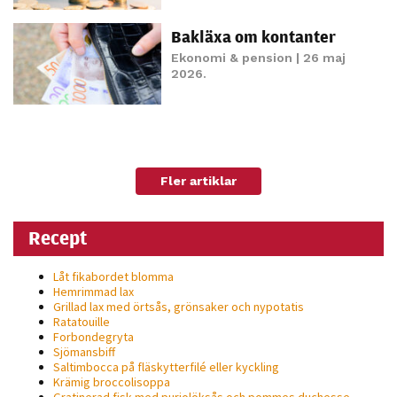
Bakläxa om kontanter
Ekonomi & pension
| 26 maj
2026.
Fler artiklar
Recept
Låt fikabordet blomma
Hemrimmad lax
Grillad lax med örtsås, grönsaker och nypotatis
Ratatouille
Forbondegryta
Sjömansbiff
Saltimbocca på fläsk­ytterfilé eller kyckling
Krämig broccolisoppa
Gratinerad fisk med purjolöksås och pommes duchesse