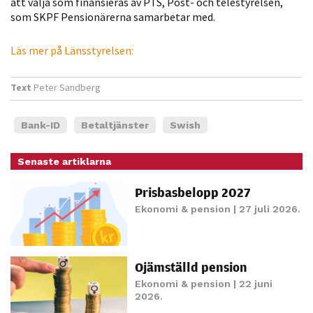
att välja som finansieras av PTS, Post- och telestyrelsen,
personligt
som SKPF Pensionärerna samarbetar med.
anpassat innehåll
och erbjudanden.
Läs mer på Länsstyrelsen:
Text
Peter Sandberg
Bank-ID
Betaltjänster
Swish
Senaste artiklarna
Prisbasbelopp 2027
Ekonomi & pension
| 27 juli 2026.
Ojämställd pension
Ekonomi & pension
| 22 juni
2026.