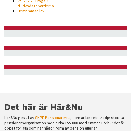
Val 2026 – Fråga 2
till riksdagspartierna
Hemrimmad lax
Det här är Här&Nu
Här&Nu ges ut av
SKPF Pensionärerna
, som är landets tredje största
pensionärsorganisation med cirka 155 000 medlemmar. Förbundet är
öppet för alla som har någon form av pension eller är