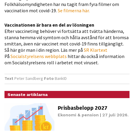
Folkhälsomyndigheten har nu tagit fram fyra filmer om
Statistik
vaccination mot covid-19.
Se filmerna här.
För att vi ska
kunna
Vaccinationen är bara en del av lösningen
förbättra
Efter vaccineting behöver vi fortsätta att tvätta händerna,
hemsidans
stanna hemma vid symtom och hålla avstånd för att bromsa
funktionalitet
smittan, även när vaccinet mot covid-19 finns tillgängligt.
och
Så här gör man i din region. Läs mer på
SR Klartext
På
Socialstyrelsens webbplats
hittar du också information
uppbyggnad,
om Socialstyrelsens roll i arbetet mot viruset.
baserat på
hur hemsidan
används.
Text
Peter Sandberg
Foto
BankID
Senaste artiklarna
Upplevelse
Prisbasbelopp 2027
För att vår
hemsida ska
Ekonomi & pension
| 27 juli 2026.
prestera så
bra som