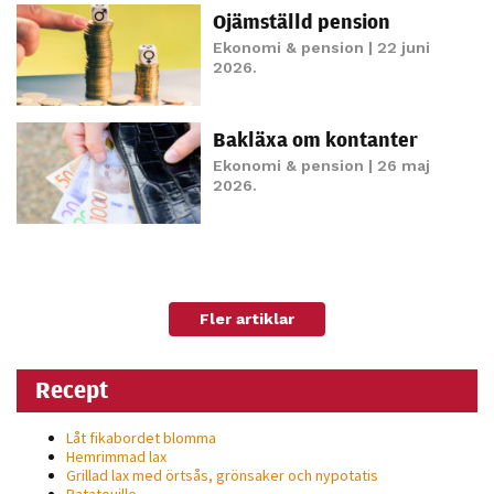
möjligt under
Ojämställd pension
ditt besök.
Ekonomi & pension
| 22 juni
Om du nekar
2026.
de här
kakorna
Bakläxa om kontanter
kommer viss
funktionalitet
Ekonomi & pension
| 26 maj
2026.
att försvinna
från
hemsidan.
Fler artiklar
Marknadsföring
Genom att dela
med dig av dina
Recept
intressen och ditt
beteende när du
Låt fikabordet blomma
Hemrimmad lax
surfar ökar du
Grillad lax med örtsås, grönsaker och nypotatis
chansen att få se
Ratatouille