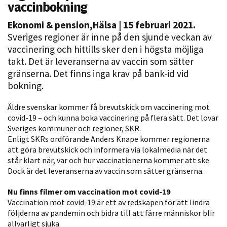
vaccinbokning
Ekonomi & pension
,
Hälsa
| 15 februari 2021.
Sveriges regioner är inne på den sjunde veckan av
vaccinering och hittills sker den i högsta möjliga
takt. Det är leveranserna av vaccin som sätter
gränserna. Det finns inga krav på bank-id vid
bokning.
Nödvändiga
Äldre svenskar kommer få brevutskick om vaccinering mot
Dessa kakor
covid-19 – och kunna boka vaccinering på flera sätt. Det lovar
Sveriges kommuner och regioner, SKR.
går inte att
Enligt SKRs ordförande Anders Knape kommer regionerna
välja bort. De
att göra brevutskick och informera via lokalmedia när det
behövs för
står klart när, var och hur vaccinationerna kommer att ske.
att hemsidan
Dock är det leveranserna av vaccin som sätter gränserna.
över huvud
taget ska
Nu finns filmer om vaccination mot covid-19
fungera.
Vaccination mot covid-19 är ett av redskapen för att lindra
följderna av pandemin och bidra till att färre människor blir
allvarligt sjuka.