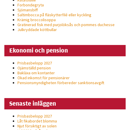
personligt
Forbondegryta
Sjömansbiff
anpassat innehåll
Saltimbocca på fläsk­ytterfilé eller kyckling
och erbjudanden.
Krämig broccolisoppa
Gratinerad fisk med purjolöksås och pommes duchesse
Julkryddade köttbullar
Ekonomi och pension
Prisbasbelopp 2027
Ojämställd pension
Bakläxa om kontanter
Ökad inkomst för pensionärer
Pensionsmyndigheten förbereder sanktionsavgift
Senaste inläggen
Prisbasbelopp 2027
Låt fikabordet blomma
Njut försiktigt av solen