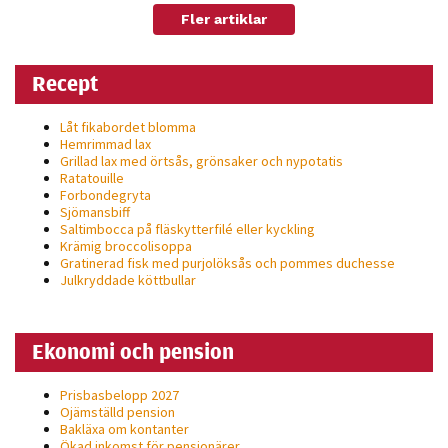
Fler artiklar
Recept
Låt fikabordet blomma
Hemrimmad lax
Grillad lax med örtsås, grönsaker och nypotatis
Ratatouille
Forbondegryta
Sjömansbiff
Saltimbocca på fläsk­ytterfilé eller kyckling
Krämig broccolisoppa
Gratinerad fisk med purjolöksås och pommes duchesse
Julkryddade köttbullar
Ekonomi och pension
Prisbasbelopp 2027
Ojämställd pension
Bakläxa om kontanter
Ökad inkomst för pensionärer