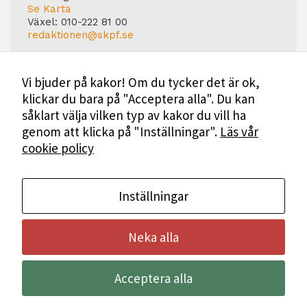
Se Karta
Växel:
010-222 81 00
redaktionen@skpf.se
Chefredaktör
Markus Dahlberg
Vi bjuder på kakor! Om du tycker det är ok,
Tel: 0720-88 17 17
klickar du bara på "Acceptera alla". Du kan
markus.dahlberg@skpf.se
såklart välja vilken typ av kakor du vill ha
Annonsering
genom att klicka på "Inställningar".
Läs vår
Swartling & Bergström Media
cookie policy
Birger Jarlsgatan 110
114 20 Stockholm
Tel: 08-545 160 60
Mer Information
Inställningar
Neka alla
Bli medlem i SKPF
Acceptera alla
Annonsera