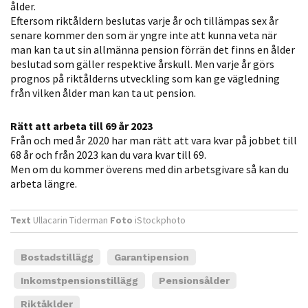
ålder.
personligt
Eftersom riktåldern beslutas varje år och tillämpas sex år
anpassat innehåll
senare kommer den som är yngre inte att kunna veta när
och erbjudanden.
man kan ta ut sin allmänna pension förrän det finns en ålder
beslutad som gäller respektive årskull. Men varje år görs
prognos på riktålderns utveckling som kan ge vägledning
från vilken ålder man kan ta ut pension.
Rätt att arbeta till 69 år 2023
Från och med år 2020 har man rätt att vara kvar på jobbet till
68 år och från 2023 kan du vara kvar till 69.
Men om du kommer överens med din arbetsgivare så kan du
arbeta längre.
Text
Ullacarin Tiderman
Foto
iStockphoto
Bostadstillägg
Garantipension
Inkomstpensionstillägg
Pensionsålder
Riktåklder