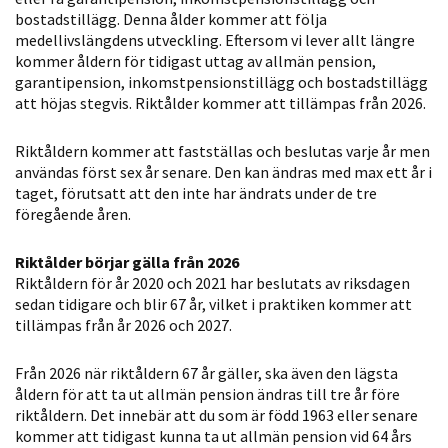
möjligt under
bostadstillägg. Denna ålder kommer att följa
ditt besök.
medellivslängdens utveckling. Eftersom vi lever allt längre
Om du nekar
kommer åldern för tidigast uttag av allmän pension,
de här
garantipension, inkomstpensionstillägg och bostadstillägg
att höjas stegvis. Riktålder kommer att tillämpas från 2026.
kakorna
kommer viss
Riktåldern kommer att fastställas och beslutas varje år men
funktionalitet
användas först sex år senare. Den kan ändras med max ett år i
att försvinna
taget, förutsatt att den inte har ändrats under de tre
från
föregående åren.
hemsidan.
Riktålder börjar gälla från 2026
Riktåldern för år 2020 och 2021 har beslutats av riksdagen
Marknadsföring
sedan tidigare och blir 67 år, vilket i praktiken kommer att
Genom att dela
tillämpas från år 2026 och 2027.
med dig av dina
intressen och ditt
Från 2026 när riktåldern 67 år gäller, ska även den lägsta
beteende när du
åldern för att ta ut allmän pension ändras till tre år före
riktåldern. Det innebär att du som är född 1963 eller senare
surfar ökar du
kommer att tidigast kunna ta ut allmän pension vid 64 års
chansen att få se