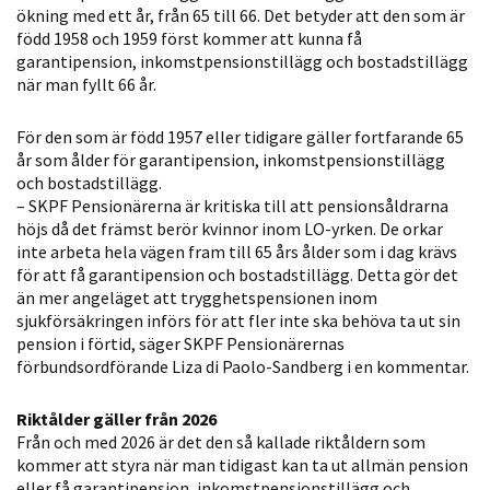
ökning med ett år, från 65 till 66. Det betyder att den som är
Statistik
född 1958 och 1959 först kommer att kunna få
För att vi ska
garantipension, inkomstpensionstillägg och bostadstillägg
kunna
när man fyllt 66 år.
förbättra
hemsidans
För den som är född 1957 eller tidigare gäller fortfarande 65
funktionalitet
år som ålder för garantipension, inkomstpensionstillägg
och
och bostadstillägg.
– SKPF Pensionärerna är kritiska till att pensionsåldrarna
uppbyggnad,
höjs då det främst berör kvinnor inom LO-yrken. De orkar
baserat på
inte arbeta hela vägen fram till 65 års ålder som i dag krävs
hur hemsidan
för att få garantipension och bostadstillägg. Detta gör det
används.
än mer angeläget att trygghetspensionen inom
sjukförsäkringen införs för att fler inte ska behöva ta ut sin
pension i förtid, säger SKPF Pensionärernas
Upplevelse
förbundsordförande Liza di Paolo-Sandberg i en kommentar.
För att vår
Riktålder gäller från 2026
hemsida ska
Från och med 2026 är det den så kallade riktåldern som
prestera så
kommer att styra när man tidigast kan ta ut allmän pension
bra som
eller få garantipension, inkomstpensionstillägg och