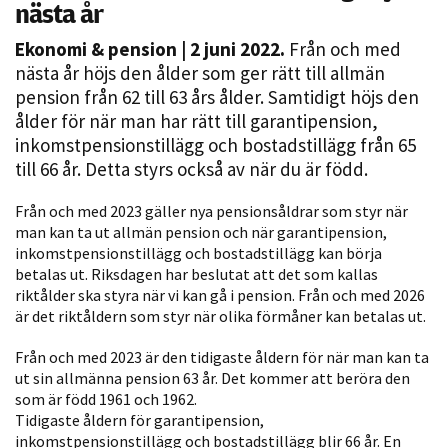
nästa år
Ekonomi & pension
| 2 juni 2022.
Från och med
nästa år höjs den ålder som ger rätt till allmän
pension från 62 till 63 års ålder. Samtidigt höjs den
ålder för när man har rätt till garantipension,
inkomstpensionstillägg och bostadstillägg från 65
till 66 år. Detta styrs också av när du är född.
Nödvändiga
Från och med 2023 gäller nya pensionsåldrar som styr när
Dessa kakor
man kan ta ut allmän pension och när garantipension,
inkomstpensionstillägg och bostadstillägg kan börja
går inte att
betalas ut. Riksdagen har beslutat att det som kallas
välja bort. De
riktålder ska styra när vi kan gå i pension. Från och med 2026
behövs för
är det riktåldern som styr när olika förmåner kan betalas ut.
att hemsidan
över huvud
Från och med 2023 är den tidigaste åldern för när man kan ta
taget ska
ut sin allmänna pension 63 år. Det kommer att beröra den
fungera.
som är född 1961 och 1962.
Tidigaste åldern för garantipension,
inkomstpensionstillägg och bostadstillägg blir 66 år. En