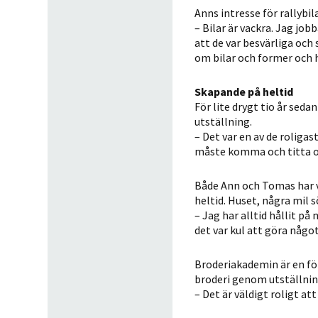
Anns intresse för rallybila
– Bilar är vackra. Jag jo
att de var besvärliga och 
om bilar och former och ha
Skapande på heltid
För lite drygt tio år seda
utställning.
– Det var en av de roligas
måste komma och titta oc
Både Ann och Tomas har va
heltid. Huset, några mil 
– Jag har alltid hållit på
det var kul att göra någo
Broderiakademin är en fö
broderi genom utställnin
– Det är väldigt roligt at