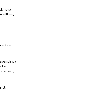
ck höra
e allting
n
a att de
kapande på
stad.
 nystart,
ritt