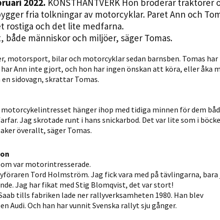
bruari 2022.
KONSTHANTVERK Hon broderar traktorer 
Statistik
 bygger fria tolkningar av motorcyklar. Paret Ann och T
För att vi ska
t rostiga och det lite medfarna.
kunna
tet, både människor och miljöer, säger Tomas.
förbättra
hemsidans
er, motorsport,
bilar och motorcyklar sedan barnsben. Tomas har 
ar Ann inte gjort, och hon har ingen önskan att köra, eller åka 
funktionalitet
 en sidovagn, skrattar Tomas.
och
uppbyggnad,
baserat på
t motorcykelintresset hänger ihop med tidiga minnen för dem båd
hur hemsidan
far. Jag skrotade runt i hans snickarbod. Det var lite som i böc
används.
aker överallt, säger Tomas.
kon
Upplevelse
 som var motorintresserade.
lyföraren Tord Holmström. Jag fick vara med på tävlingarna, bara 
För att vår
nde. Jag har fikat med Stig Blomqvist, det var stort!
hemsida ska
Saab tills fabriken lade ner rallyverksamheten 1980. Han blev
prestera så
en Audi. Och han har vunnit Svenska rallyt sju gånger.
bra som