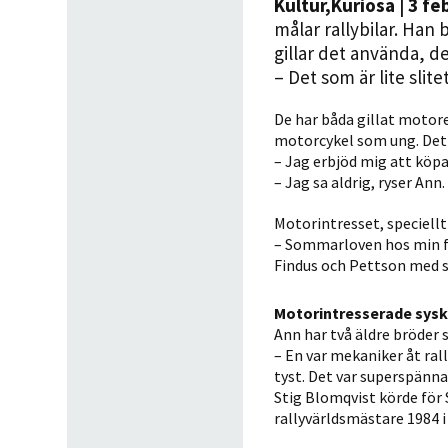
Kultur
,
Kuriosa
| 3 fe
målar rallybilar. Han
gillar det använda, de
– Det som är lite sli
De har båda gillat motor
motorcykel som ung. Det h
– Jag erbjöd mig att köpa
– Jag sa aldrig, ryser Ann.
Motorintresset, speciell
– Sommarloven hos min far
Findus och Pettson med s
Motorintresserade sys
Ann har två äldre bröder
– En var mekaniker åt ral
tyst. Det var superspänna
Stig Blomqvist körde för 
rallyvärldsmästare 1984 i 