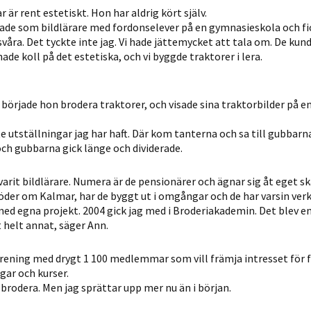
möjligt under
r är rent estetiskt. Hon har aldrig kört själv.
ditt besök.
bbade som bildlärare med fordonselever på en gymnasieskola och fi
Om du nekar
svåra. Det tyckte inte jag. Vi hade jättemycket att tala om. De kund
de här
de koll på det estetiska, och vi byggde traktorer i lera.
kakorna
kommer viss
n började hon brodera traktorer, och visade sina traktorbilder på e
funktionalitet
att försvinna
te utställningar jag har haft. Där kom tanterna och sa till gubbarn
från
h gubbarna gick länge och dividerade.
hemsidan.
rit bildlärare. Numera är de pensionärer och ägnar sig åt eget s
söder om Kalmar, har de byggt ut i omgångar och de har varsin verk
Marknadsföring
 med egna projekt. 2004 gick jag med i Broderiakademin. Det blev en
Genom att dela
t helt annat, säger Ann.
med dig av dina
intressen och ditt
rening med drygt 1 100 medlemmar som vill främja intresset för f
beteende när du
gar och kurser.
t brodera. Men jag sprättar upp mer nu än i början.
surfar ökar du
chansen att få se