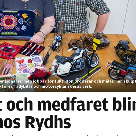
Nödvändiga
Dessa kakor
går inte att
nsionärer, men jobbar för fullt. Hon broderar och målar, han skulp
välja bort. De
torer, rallybilar och motorcyklar i deras verk.
behövs för
t och medfaret bli
att hemsidan
över huvud
hos Rydhs
taget ska
fungera.