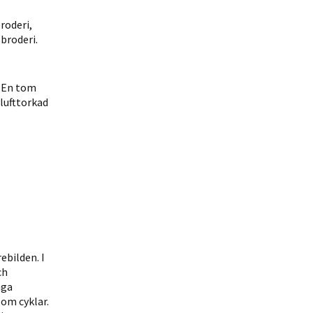
roderi,
broderi.
. En tom
 lufttorkad
ebilden. I
ch
nga
om cyklar.