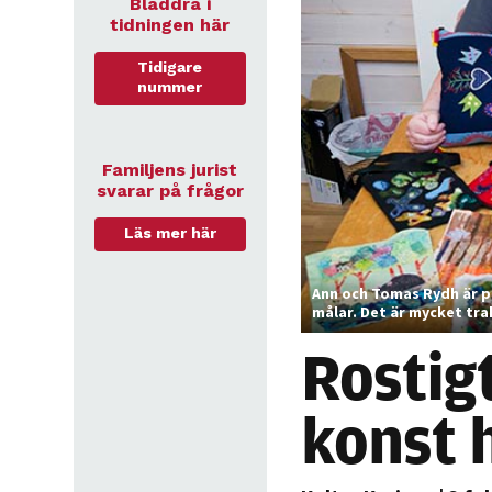
Bläddra i
tidningen här
Tidigare
nummer
Familjens jurist
svarar på frågor
Läs mer här
Ann och Tomas Rydh är pe
målar. Det är mycket trak
Rostig
konst 