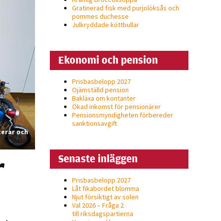
Gratinerad fisk med purjolöksås och
pommes duchesse
Julkryddade köttbullar
Ekonomi och pension
Prisbasbelopp 2027
Ojämställd pension
Bakläxa om kontanter
Ökad inkomst för pensionärer
Pensionsmyndigheten förbereder
sanktionsavgift
terar och
r
Senaste inläggen
Prisbasbelopp 2027
Låt fikabordet blomma
Njut försiktigt av solen
Val 2026 – Fråga 2
till riksdagspartierna