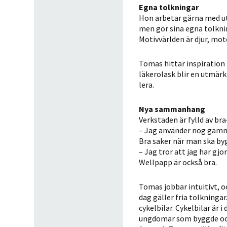
Egna tolkningar
Hon arbetar gärna med utg
men gör sina egna tolknin
Motivvärlden är djur, mot
Tomas hittar inspiration 
läkerolask blir en utmärk
lera.
Nya sammanhang
Verkstaden är fylld av br
– Jag använder nog gammal
Bra saker när man ska by
– Jag tror att jag har gj
Wellpapp är också bra.
Tomas jobbar intuitivt, oc
dag gäller fria tolkninga
cykelbilar. Cykelbilar är
ungdomar som byggde och