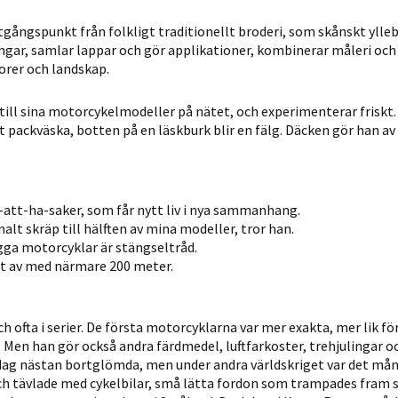
personligt
ångspunkt från folkligt traditionellt broderi, som skånskt ylleb
anpassat innehåll
gar, samlar lappar och gör applikationer, kombinerar måleri och 
och erbjudanden.
orer och landskap.
till sina motorcykelmodeller på nätet, och experimenterar friskt
t packväska, botten på en läskburk blir en fälg. Däcken gör han av
a-att-ha-saker, som får nytt liv i nya sammanhang.
t skräp till hälften av mina modeller, tror han.
gga motorcyklar är stängseltråd.
ort av med närmare 200 meter.
h ofta i serier. De första motorcyklarna var mer exakta, mer lik för
r. Men han gör också andra färdmedel, luftfarkoster, trehjulingar o
 i dag nästan bortglömda, men under andra världskriget var det må
 tävlade med cykelbilar, små lätta fordon som trampades fram s