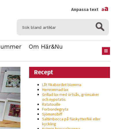
×
a
a
Anpassa text
Nummer
Om Här&Nu
Recept
Låt fikabordet blomma
Hemrimmad lax
Grillad lax med örtsås, grönsaker
och nypotatis
Ratatouille
Forbondegryta
Sjömansbiff
Saltimbocca på fläsk­ytterfilé eller
kyckling
Krämig broccolisoppa