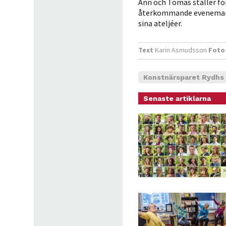
Ann och Tomas ställer för 
återkommande evenemang 
sina ateljéer.
Text
Karin Asmudsson
Foto
Konstnärsparet Rydhs
Senaste artiklarna