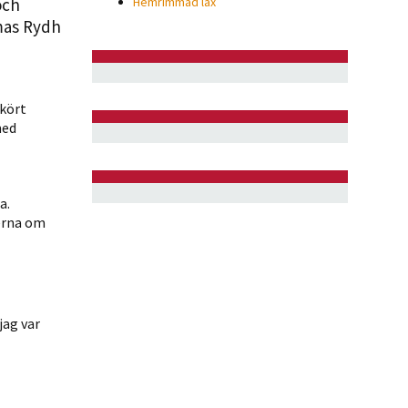
och
Hemrimmad lax
omas Rydh
kört
med
a.
kerna om
jag var