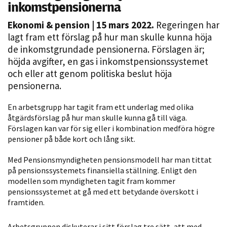
inkomstpensionerna
Ekonomi & pension
| 15 mars 2022.
Regeringen har
lagt fram ett förslag på hur man skulle kunna höja
de inkomstgrundade pensionerna. Förslagen är;
höjda avgifter, en gas i inkomstpensionssystemet
och eller att genom politiska beslut höja
pensionerna.
Nödvändiga
En arbetsgrupp har tagit fram ett underlag med olika
Dessa kakor
åtgärdsförslag på hur man skulle kunna gå till väga.
Förslagen kan var för sig eller i kombination medföra högre
går inte att
pensioner på både kort och lång sikt.
välja bort. De
behövs för
Med Pensionsmyndigheten pensionsmodell har man tittat
att hemsidan
på pensionssystemets finansiella ställning. Enligt den
över huvud
modellen som myndigheten tagit fram kommer
taget ska
pensionssystemet at gå med ett betydande överskott i
fungera.
framtiden.
Arbetsgruppen diskuterar i sitt förslag tre sätt, att med