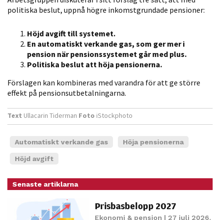
politiska beslut, uppnå högre inkomstgrundade pensioner:
Statistik
För att vi ska
Höjd avgift till systemet.
kunna
En automatiskt verkande gas, som ger mer i
förbättra
pension när pensionssystemet går med plus.
hemsidans
Politiska beslut att höja pensionerna.
funktionalitet
och
Förslagen kan kombineras med varandra för att ge större
effekt på pensionsutbetalningarna.
uppbyggnad,
baserat på
Text
Ullacarin Tiderman
Foto
iStockphoto
hur hemsidan
används.
Automatiskt verkande gas
Höja pensionerna
Höjd avgift
Upplevelse
För att vår
Senaste artiklarna
hemsida ska
prestera så
Prisbasbelopp 2027
bra som
Ekonomi & pension
| 27 juli 2026.