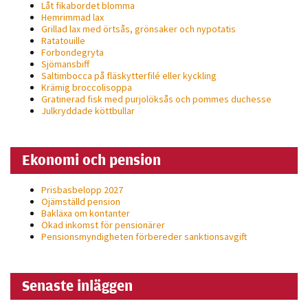
Låt fikabordet blomma
personligt
Hemrimmad lax
anpassat innehåll
Grillad lax med örtsås, grönsaker och nypotatis
Ratatouille
och erbjudanden.
Forbondegryta
Sjömansbiff
Saltimbocca på fläsk­ytterfilé eller kyckling
Krämig broccolisoppa
Gratinerad fisk med purjolöksås och pommes duchesse
Julkryddade köttbullar
Ekonomi och pension
Prisbasbelopp 2027
Ojämställd pension
Bakläxa om kontanter
Ökad inkomst för pensionärer
Pensionsmyndigheten förbereder sanktionsavgift
Senaste inläggen