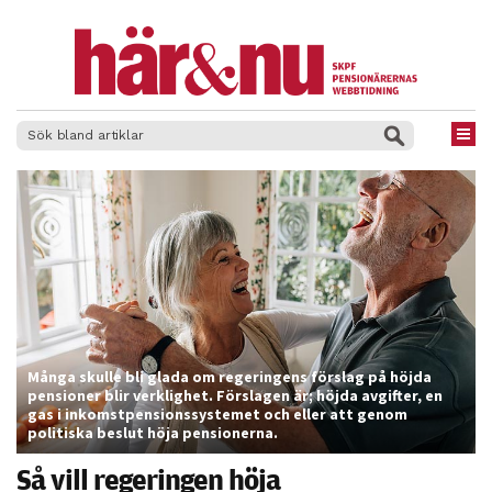
×
Många skulle bli glada om regeringens förslag på höjda
pensioner blir verklighet. Förslagen är; höjda avgifter, en
gas i inkomstpensionssystemet och eller att genom
politiska beslut höja pensionerna.
Så vill regeringen höja