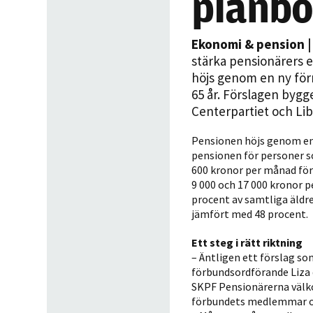
plånb
Ekonomi & pension
|
stärka pensionärers
höjs genom en ny för
65 år. Förslagen byg
Centerpartiet och Lib
Pensionen höjs genom en n
pensionen för personer so
600 kronor per månad fö
9 000 och 17 000 kronor 
procent av samtliga äldre
jämfört med 48 procent.
Ett steg i rätt riktning
– Äntligen ett förslag s
förbundsordförande Liza 
SKPF Pensionärerna välko
förbundets medlemmar oc