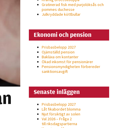
Gratinerad fisk med purjolöksås och
pommes duchesse
Julkryddade köttbullar
Ekonomi och pension
Prisbasbelopp 2027
Ojämställd pension
Bakläxa om kontanter
Ökad inkomst för pensionärer
Pensionsmyndigheten förbereder
sanktionsavgift
ån
Senaste inläggen
Prisbasbelopp 2027
Låt fikabordet blomma
Njut försiktigt av solen
Val 2026 – Fråga 2
till riksdagspartierna