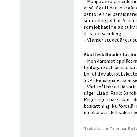
– Många av våra medlemma
är så låg att den inte går 
det för en del pensionäre
som aldrig jobbat. Vi har
som jobbat i hela sitt liv
di Paolo Sandberg.
– Vi anser att det är ett s
Skatteskillnader tas bo
– Men däremot applåderar
löntagare och pensionäre
En följd av att jobbskatt
SKPF Pensionärerna anser
– Vårt mål har alltid var
säger Liza di Paolo Sandb
Regeringen har sedan tidig
beskattning. Nu föreslår 
innebär att skillnaden i 
Text
Ullacarin Tiderman
Fot