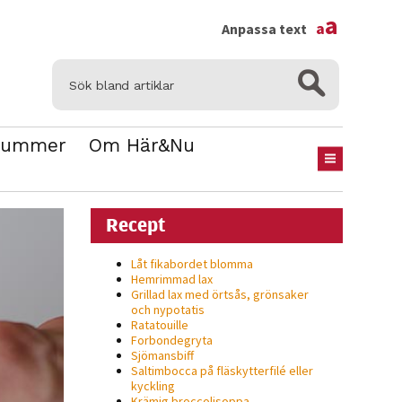
×
a
a
Anpassa text
Nummer
Om Här&Nu
Recept
Låt fikabordet blomma
Hemrimmad lax
Grillad lax med örtsås, grönsaker
och nypotatis
Ratatouille
Forbondegryta
Sjömansbiff
Saltimbocca på fläsk­ytterfilé eller
kyckling
Krämig broccolisoppa