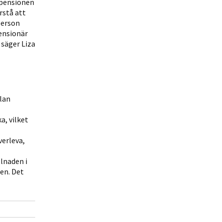
tpensionen
örstå att
person
pensionär
 säger Liza
lan
a, vilket
verleva,
llnaden i
den. Det