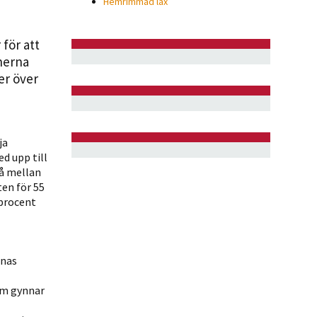
Hemrimmad lax
för att
nerna
er över
ja
d upp till
å mellan
en för 55
 procent
rnas
om gynnar