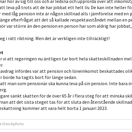
r hör av sig till oss och är ledsna och upprörda över att inkoms
möjligt under
att leva på trots att de har jobbat ett helt liv. De kan inte heller f
ditt besök.
r med låg pension inte är någon skillnad alls i jämförelse med en 
Om du nekar
 länge efterfrågat att det så kallade respektavståndet mellan en 
de här
 bör var större än den pension en person har som aldrig har jobbat,
kakorna
kommer viss
teg i rätt riktning. Men det är verkligen inte tillräckligt!
funktionalitet
att försvinna
rt
 vi att regeringen nu äntligen tar bort hela skatteskillnaden mel
från
r.
hemsidan.
eavdrag infördes var att pension och löneinkomst beskattades olik
 borde ha tagits bort för länge sedan.
it att man som pensionär ska kunna leva på sin pension. Inte bara ö
Marknadsföring
erg.
Genom att dela
are sänkt skatten för de över 65 år i flera steg för att minska ski
med dig av dina
man att det sista steget tas för att sluta den återstående skillna
beskattning kommer att vara helt borta 1 januari 2023.
intressen och ditt
beteende när du
surfar ökar du
o
iStockphoto
chansen att få se