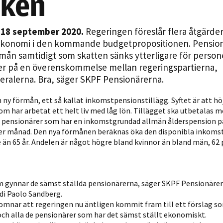
oken
Statistik
För att vi ska
 18 september 2020.
Regeringen föreslår flera åtgärder 
kunna
 ekonomi i den kommande budgetpropositionen. Pensio
förbättra
mån samtidigt som skatten sänks ytterligare för person
hemsidans
ger på en överenskommelse mellan regeringspartierna,
funktionalitet
eralerna. Bra, säger SKPF Pensionärerna.
och
uppbyggnad,
y förmån, ett så kallat inkomstpensionstillägg. Syftet är att hö
baserat på
m har arbetat ett helt liv med låg lön. Tillägget ska utbetalas me
hur hemsidan
r pensionärer som har en inkomstgrundad allmän ålderspension p
används.
per månad. Den nya förmånen beräknas öka den disponibla inkomst
 än 65 år. Andelen är något högre bland kvinnor än bland män, 62
Upplevelse
För att vår
om gynnar de sämst ställda pensionärerna, säger SKPF Pensionäre
hemsida ska
di Paolo Sandberg.
prestera så
mnar att regeringen nu äntligen kommit fram till ett förslag s
h alla de pensionärer som har det sämst ställt ekonomiskt.
bra som