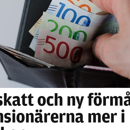
Nödvändiga
Dessa kakor
går inte att
välja bort. De
behövs för
skatt och ny förm
att hemsidan
över huvud
nsionärerna mer i
taget ska
fungera.